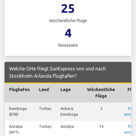
25
Wöchentliche Flüge
4
Reiseziele
Welche Orte fliegt SunExpress von und nach
Stockholm Arlanda Flughafen?
Flughafen
Land
Lage
Wöchentliche
Flü
Flüge
Esenboga
Turkey
Ankara
3
Flü
(ESB)
Esenboga
anzei
Antalya
Turkey
Antalya
14
Flü
(AYT)
anzei