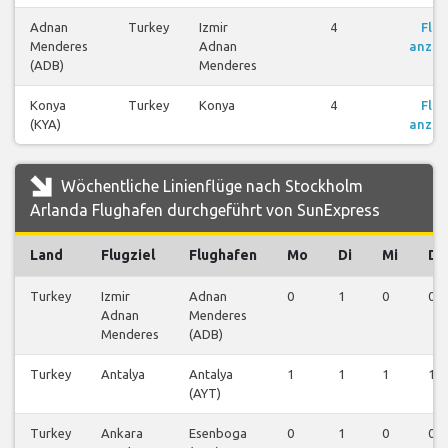
Adnan
Turkey
Izmir
4
Flü
Menderes
Adnan
anzei
(ADB)
Menderes
Konya
Turkey
Konya
4
Flü
(KYA)
anzei
Wöchentliche Linienflüge nach Stockholm
Arlanda Flughafen durchgeführt von SunExpress
Land
Flugziel
Flughafen
Mo
Di
Mi
Do
Turkey
Izmir
Adnan
0
1
0
0
Adnan
Menderes
Menderes
(ADB)
Turkey
Antalya
Antalya
1
1
1
1
(AYT)
Turkey
Ankara
Esenboga
0
1
0
0