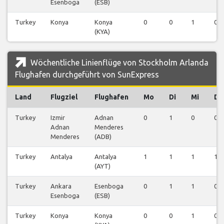
Esenboga
(ESB)
Turkey
Konya
Konya
0
0
1
0
(KYA)
Wöchentliche Linienflüge von Stockholm Arlanda
Flughafen durchgeführt von SunExpress
Land
Flugziel
Flughafen
Mo
Di
Mi
Do
Turkey
Izmir
Adnan
0
1
0
0
Adnan
Menderes
Menderes
(ADB)
Turkey
Antalya
Antalya
1
1
1
1
(AYT)
Turkey
Ankara
Esenboga
0
1
1
0
Esenboga
(ESB)
Turkey
Konya
Konya
0
0
1
0