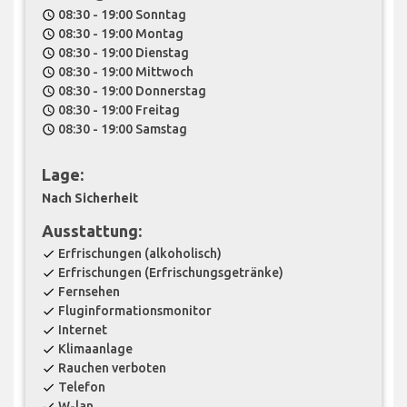
08:30 - 19:00 Sonntag
schedule
08:30 - 19:00 Montag
schedule
08:30 - 19:00 Dienstag
schedule
08:30 - 19:00 Mittwoch
schedule
08:30 - 19:00 Donnerstag
schedule
08:30 - 19:00 Freitag
schedule
08:30 - 19:00 Samstag
schedule
Lage:
Nach Sicherheit
Ausstattung:
Erfrischungen (alkoholisch)
check
Erfrischungen (Erfrischungsgetränke)
check
Fernsehen
check
Fluginformationsmonitor
check
Internet
check
Klimaanlage
check
Rauchen verboten
check
Telefon
check
W-lan
check