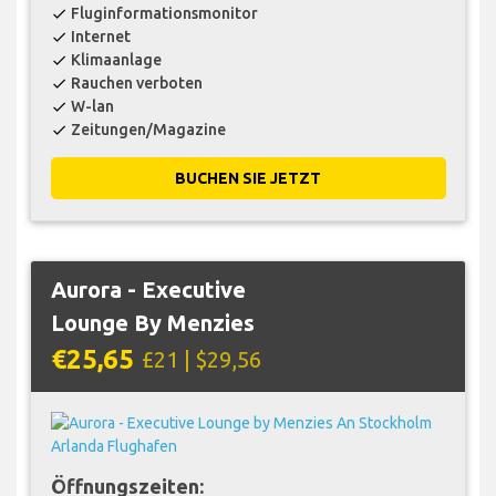
Fluginformationsmonitor
check
Internet
check
Klimaanlage
check
Rauchen verboten
check
W-lan
check
Zeitungen/Magazine
check
BUCHEN SIE JETZT
Aurora - Executive
Lounge By Menzies
€25,65
£21 | $29,56
Öffnungszeiten: