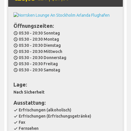
Öffnungszeiten:
05:30 - 20:30 Sonntag
schedule
05:30 - 20:30 Montag
schedule
05:30 - 20:30 Dienstag
schedule
05:30 - 20:30 Mittwoch
schedule
05:30 - 20:30 Donnerstag
schedule
05:30 - 20:30 Freitag
schedule
05:30 - 20:30 Samstag
schedule
Lage:
Nach Sicherheit
Ausstattung:
Erfrischungen (alkoholisch)
check
Erfrischungen (Erfrischungsgetränke)
check
Fax
check
Fernsehen
check