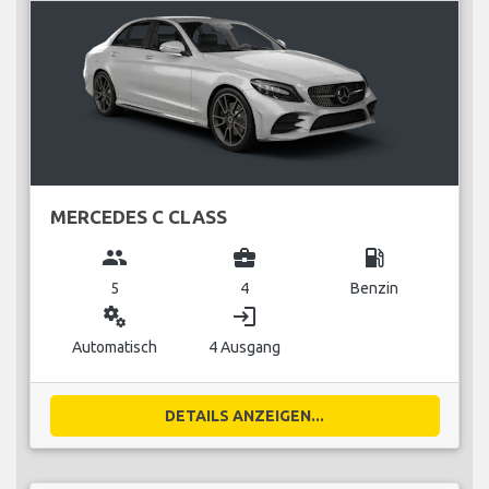
MERCEDES C CLASS
group
business_center
local_gas_station
5
4
Benzin
miscellaneous_services
login
Automatisch
4 Ausgang
DETAILS ANZEIGEN...