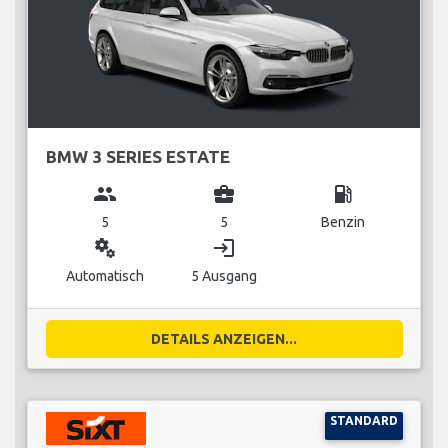
BMW 3 SERIES ESTATE
group
business_center
local_gas_station
5
5
Benzin
miscellaneous_services
login
Automatisch
5 Ausgang
DETAILS ANZEIGEN...
STANDARD