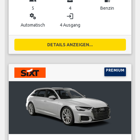
5
4
Benzin
miscellaneous_services
login
Automatisch
4 Ausgang
DETAILS ANZEIGEN...
PREMIUM