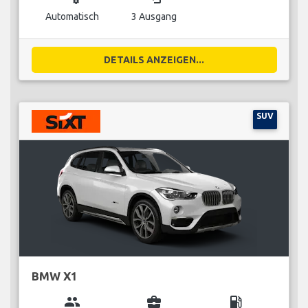
Automatisch
3 Ausgang
DETAILS ANZEIGEN...
SUV
BMW X1
group
business_center
local_gas_station