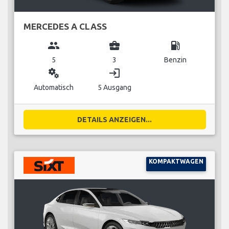
MERCEDES A CLASS
group
business_center
local_gas_station
5
3
Benzin
miscellaneous_services
login
Automatisch
5 Ausgang
DETAILS ANZEIGEN...
KOMPAKTWAGEN