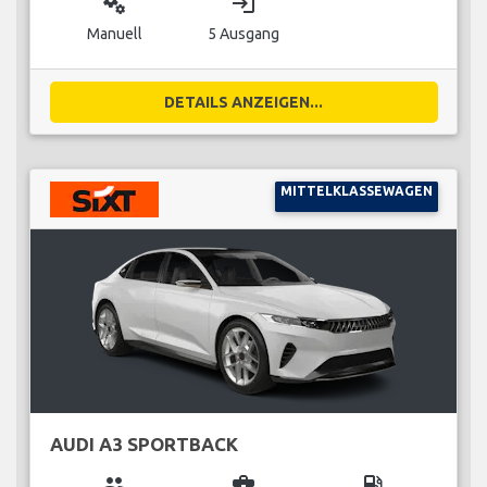
miscellaneous_services
login
Manuell
5 Ausgang
DETAILS ANZEIGEN...
MITTELKLASSEWAGEN
AUDI A3 SPORTBACK
group
business_center
local_gas_station