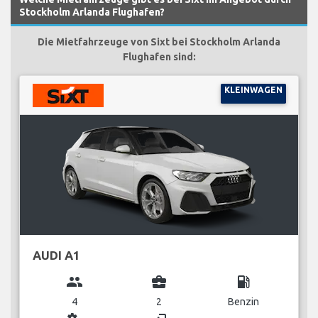
Stockholm Arlanda Flughafen?
Die Mietfahrzeuge von Sixt bei Stockholm Arlanda
Flughafen sind:
KLEINWAGEN
AUDI A1
group
business_center
local_gas_station
4
2
Benzin