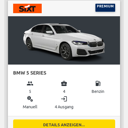
PREMIUM
BMW 5 SERIES
group
business_center
local_gas_station
5
4
Benzin
miscellaneous_services
login
Manuell
4 Ausgang
DETAILS ANZEIGEN...