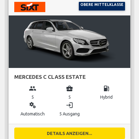
OBERE MITTELKLASSE
MERCEDES C CLASS ESTATE
group
business_center
local_gas_station
5
5
Hybrid
miscellaneous_services
login
Automatisch
5 Ausgang
DETAILS ANZEIGEN...