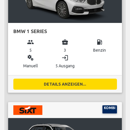
BMW 1 SERIES
group
business_center
local_gas_station
5
3
Benzin
miscellaneous_services
login
Manuell
5 Ausgang
DETAILS ANZEIGEN...
KOMBI