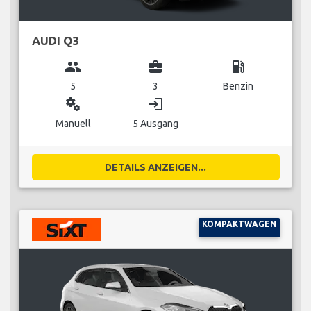
AUDI Q3
group
business_center
local_gas_station
5
3
Benzin
miscellaneous_services
login
Manuell
5 Ausgang
DETAILS ANZEIGEN...
KOMPAKTWAGEN