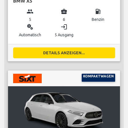
BMW X5
group
business_center
local_gas_station
5
6
Benzin
miscellaneous_services
login
Automatisch
5 Ausgang
DETAILS ANZEIGEN...
KOMPAKTWAGEN