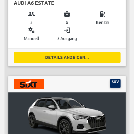
AUDI A6 ESTATE
group
business_center
local_gas_station
5
6
Benzin
miscellaneous_services
login
Manuell
5 Ausgang
DETAILS ANZEIGEN...
SUV