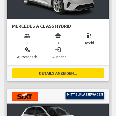
MERCEDES A CLASS HYBRID
group
business_center
local_gas_station
5
3
Hybrid
miscellaneous_services
login
Automatisch
5 Ausgang
DETAILS ANZEIGEN...
MITTELKLASSEWAGEN