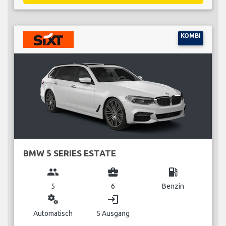
KOMBI
BMW 5 SERIES ESTATE
group
business_center
local_gas_station
5
6
Benzin
miscellaneous_services
login
Automatisch
5 Ausgang