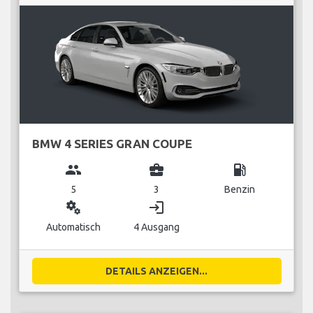
BMW 4 SERIES GRAN COUPE
group
business_center
local_gas_station
5
3
Benzin
miscellaneous_services
login
Automatisch
4 Ausgang
DETAILS ANZEIGEN...