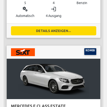
5
4
Benzin
miscellaneous_services
login
Automatisch
4 Ausgang
DETAILS ANZEIGEN...
KOMBI
MERCEDES E CLASS ESTATE