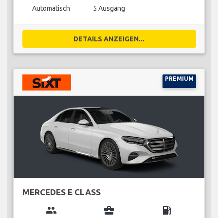
Automatisch
5 Ausgang
DETAILS ANZEIGEN...
PREMIUM
MERCEDES E CLASS
group
business_center
local_gas_station