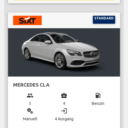
STANDARD
MERCEDES CLA
group
business_center
local_gas_station
5
4
Benzin
miscellaneous_services
login
Manuell
4 Ausgang