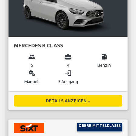
MERCEDES B CLASS
group
business_center
local_gas_station
5
4
Benzin
miscellaneous_services
login
Manuell
5 Ausgang
DETAILS ANZEIGEN...
OBERE MITTELKLASSE