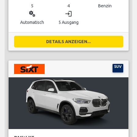
5
4
Benzin
miscellaneous_services
login
Automatisch
5 Ausgang
DETAILS ANZEIGEN...
SUV