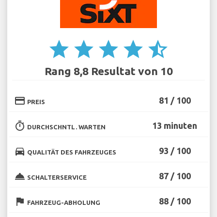
star
star
star
star
star_half
Rang 8,8 Resultat von 10
credit_card
81 / 100
PREIS
timer
13 minuten
DURCHSCHNTL. WARTEN
directions_car
93 / 100
QUALITÄT DES FAHRZEUGES
room_service
87 / 100
SCHALTERSERVICE
flag
88 / 100
FAHRZEUG-ABHOLUNG