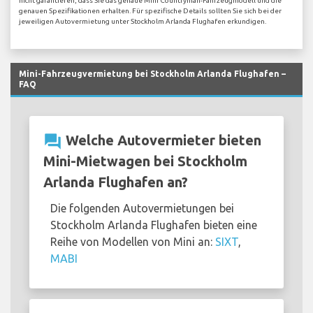
nicht garantieren, dass Sie das genaue Mini Countryman-Fahrzeugmodell und die
genauen Spezifikationen erhalten. Für spezifische Details sollten Sie sich bei der
jeweiligen Autovermietung unter Stockholm Arlanda Flughafen erkundigen.
Mini-Fahrzeugvermietung bei Stockholm Arlanda Flughafen –
FAQ
question_answer
Welche Autovermieter bieten
Mini-Mietwagen bei Stockholm
Arlanda Flughafen an?
Die folgenden Autovermietungen bei
Stockholm Arlanda Flughafen bieten eine
Reihe von Modellen von Mini an:
SIXT
,
MABI