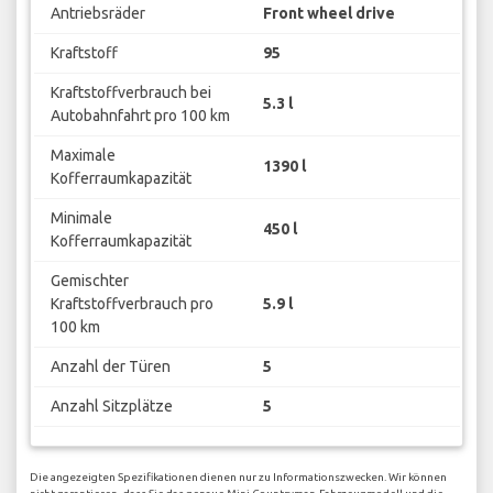
Antriebsräder
Front wheel drive
Kraftstoff
95
Kraftstoffverbrauch bei
5.3 l
Autobahnfahrt pro 100 km
Maximale
1390 l
Kofferraumkapazität
Minimale
450 l
Kofferraumkapazität
Gemischter
Kraftstoffverbrauch pro
5.9 l
100 km
Anzahl der Türen
5
Anzahl Sitzplätze
5
Die angezeigten Spezifikationen dienen nur zu Informationszwecken. Wir können