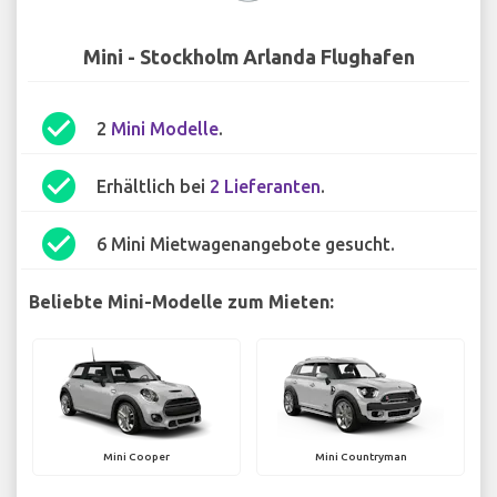
Mini - Stockholm Arlanda Flughafen
check_circle
2
Mini Modelle
.
check_circle
Erhältlich bei
2 Lieferanten
.
check_circle
6 Mini Mietwagenangebote gesucht.
Beliebte Mini-Modelle zum Mieten:
Mini Cooper
Mini Countryman