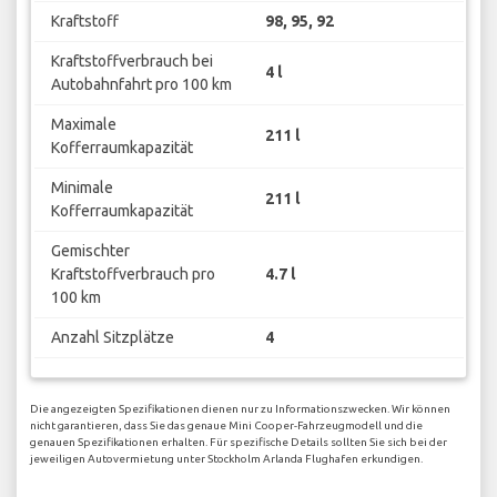
Kraftstoff
98, 95, 92
Kraftstoffverbrauch bei
4 l
Autobahnfahrt pro 100 km
Maximale
211 l
Kofferraumkapazität
Minimale
211 l
Kofferraumkapazität
Gemischter
Kraftstoffverbrauch pro
4.7 l
100 km
Anzahl Sitzplätze
4
Die angezeigten Spezifikationen dienen nur zu Informationszwecken. Wir können
nicht garantieren, dass Sie das genaue Mini Cooper-Fahrzeugmodell und die
genauen Spezifikationen erhalten. Für spezifische Details sollten Sie sich bei der
jeweiligen Autovermietung unter Stockholm Arlanda Flughafen erkundigen.