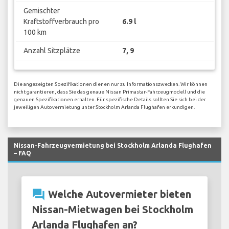
Gemischter
Kraftstoffverbrauch pro
6.9 l
100 km
Anzahl Sitzplätze
7, 9
Die angezeigten Spezifikationen dienen nur zu Informationszwecken. Wir können
nicht garantieren, dass Sie das genaue Nissan Primastar-Fahrzeugmodell und die
genauen Spezifikationen erhalten. Für spezifische Details sollten Sie sich bei der
jeweiligen Autovermietung unter Stockholm Arlanda Flughafen erkundigen.
Nissan-Fahrzeugvermietung bei Stockholm Arlanda Flughafen
– FAQ
question_answer
Welche Autovermieter bieten
Nissan-Mietwagen bei Stockholm
Arlanda Flughafen an?