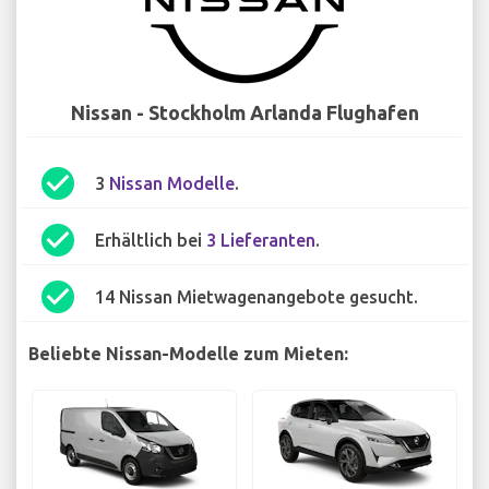
Nissan - Stockholm Arlanda Flughafen
check_circle
3
Nissan Modelle
.
check_circle
Erhältlich bei
3 Lieferanten
.
check_circle
14 Nissan Mietwagenangebote gesucht.
Beliebte Nissan-Modelle zum Mieten: