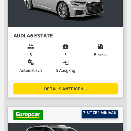
AUDI A6 ESTATE
group
business_center
local_gas_station
5
5
Benzin
miscellaneous_services
login
Automatisch
5 Ausgang
DETAILS ANZEIGEN...
7-SITZER MINIVAN