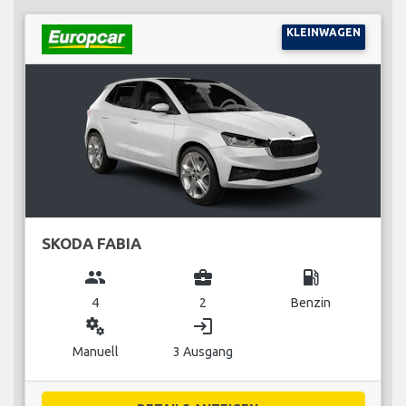
KLEINWAGEN
SKODA FABIA
group
business_center
local_gas_station
4
2
Benzin
miscellaneous_services
login
Manuell
3 Ausgang