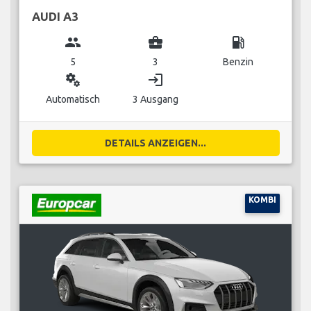
AUDI A3
group
business_center
local_gas_station
5
3
Benzin
miscellaneous_services
login
Automatisch
3 Ausgang
DETAILS ANZEIGEN...
KOMBI