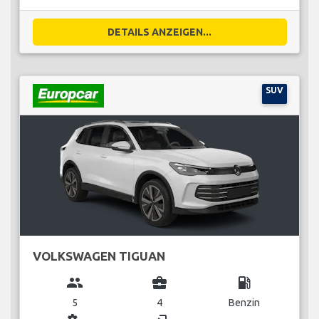
DETAILS ANZEIGEN...
SUV
VOLKSWAGEN TIGUAN
group
business_center
local_gas_station
5
4
Benzin