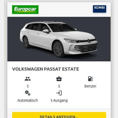
KOMBI
VOLKSWAGEN PASSAT ESTATE
group
business_center
local_gas_station
5
5
Benzin
miscellaneous_services
login
Automatisch
5 Ausgang
DETAILS ANZEIGEN...