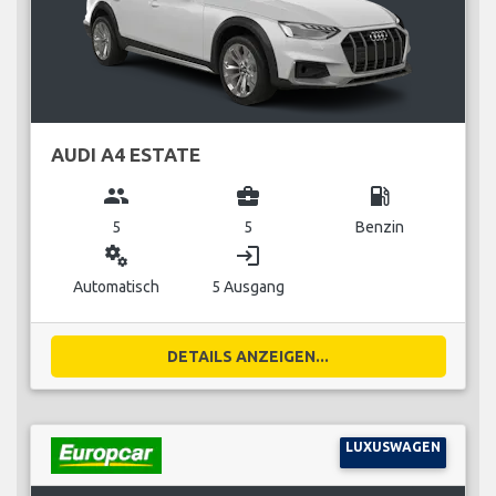
AUDI A4 ESTATE
group
business_center
local_gas_station
5
5
Benzin
miscellaneous_services
login
Automatisch
5 Ausgang
DETAILS ANZEIGEN...
LUXUSWAGEN