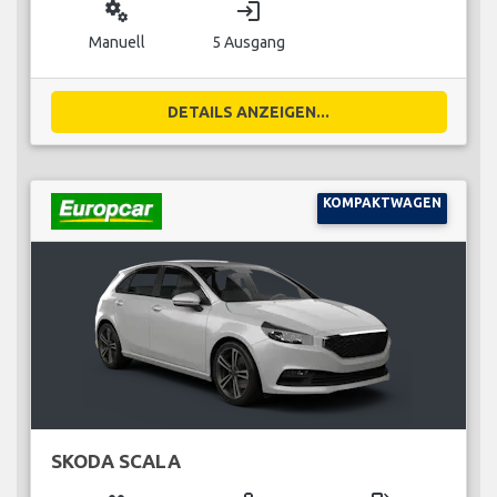
miscellaneous_services
login
Manuell
5 Ausgang
DETAILS ANZEIGEN...
KOMPAKTWAGEN
SKODA SCALA