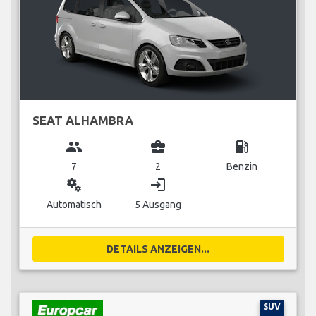
SEAT ALHAMBRA
group
business_center
local_gas_station
7
2
Benzin
miscellaneous_services
login
Automatisch
5 Ausgang
DETAILS ANZEIGEN...
SUV