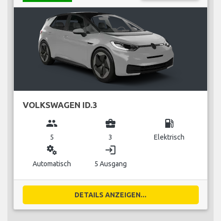
VOLKSWAGEN ID.3
group
business_center
local_gas_station
5
3
Elektrisch
miscellaneous_services
login
Automatisch
5 Ausgang
DETAILS ANZEIGEN...