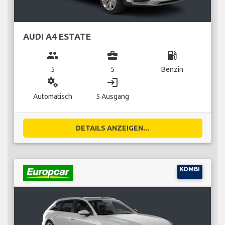
AUDI A4 ESTATE
group
business_center
local_gas_station
5
5
Benzin
miscellaneous_services
login
Automatisch
5 Ausgang
DETAILS ANZEIGEN...
KOMBI