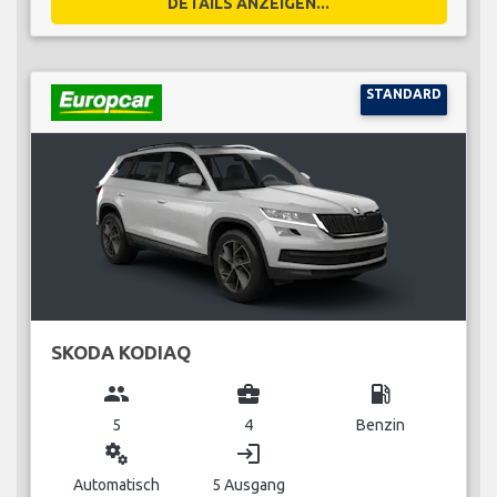
DETAILS ANZEIGEN...
STANDARD
SKODA KODIAQ
group
business_center
local_gas_station
5
4
Benzin
miscellaneous_services
login
Automatisch
5 Ausgang