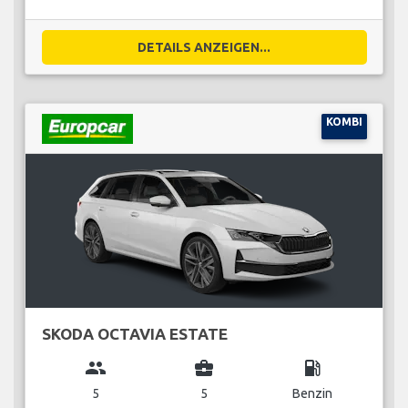
DETAILS ANZEIGEN...
KOMBI
SKODA OCTAVIA ESTATE
group
business_center
local_gas_station
5
5
Benzin