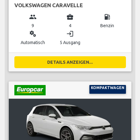
VOLKSWAGEN CARAVELLE
group
business_center
local_gas_station
9
4
Benzin
miscellaneous_services
login
Automatisch
5 Ausgang
DETAILS ANZEIGEN...
KOMPAKTWAGEN