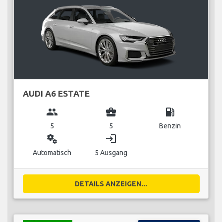
AUDI A6 ESTATE
group
business_center
local_gas_station
5
5
Benzin
miscellaneous_services
login
Automatisch
5 Ausgang
DETAILS ANZEIGEN...