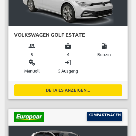
VOLKSWAGEN GOLF ESTATE
group
business_center
local_gas_station
5
4
Benzin
miscellaneous_services
login
Manuell
5 Ausgang
DETAILS ANZEIGEN...
KOMPAKTWAGEN