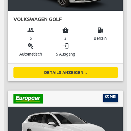
VOLKSWAGEN GOLF
group
business_center
local_gas_station
5
3
Benzin
miscellaneous_services
login
Automatisch
5 Ausgang
DETAILS ANZEIGEN...
KOMBI