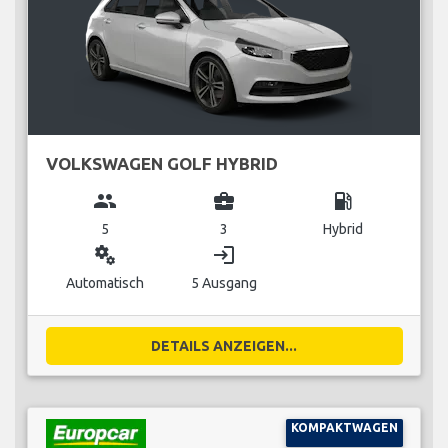
VOLKSWAGEN GOLF HYBRID
group
business_center
local_gas_station
5
3
Hybrid
miscellaneous_services
login
Automatisch
5 Ausgang
DETAILS ANZEIGEN...
KOMPAKTWAGEN