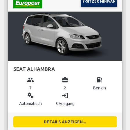
7-SITZER MINIVAN
SEAT ALHAMBRA
group
business_center
local_gas_station
7
2
Benzin
miscellaneous_services
login
Automatisch
5 Ausgang
DETAILS ANZEIGEN...