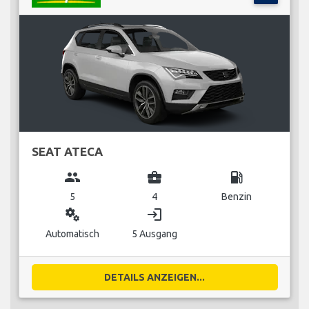
SEAT ATECA
group
business_center
local_gas_station
5
4
Benzin
miscellaneous_services
login
Automatisch
5 Ausgang
DETAILS ANZEIGEN...