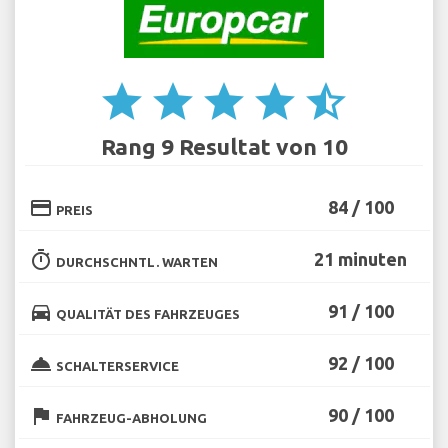
star
star
star
star
star_half
Rang 9 Resultat von 10
credit_card
84 / 100
PREIS
timer
21 minuten
DURCHSCHNTL. WARTEN
directions_car
91 / 100
QUALITÄT DES FAHRZEUGES
room_service
92 / 100
SCHALTERSERVICE
flag
90 / 100
FAHRZEUG-ABHOLUNG