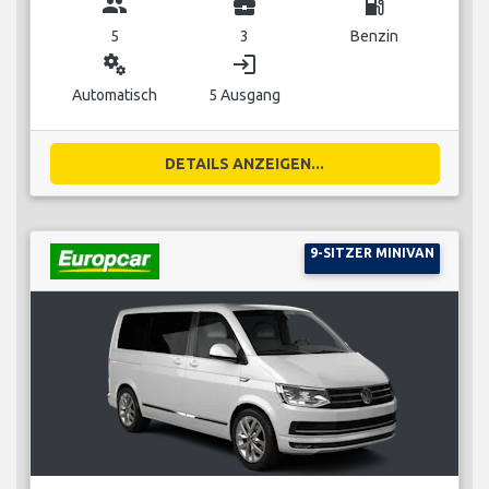
group
business_center
local_gas_station
5
3
Benzin
miscellaneous_services
login
Automatisch
5 Ausgang
DETAILS ANZEIGEN...
9-SITZER MINIVAN