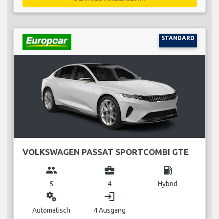
STANDARD
VOLKSWAGEN PASSAT SPORTCOMBI GTE
group
business_center
local_gas_station
5
4
Hybrid
miscellaneous_services
login
Automatisch
4 Ausgang