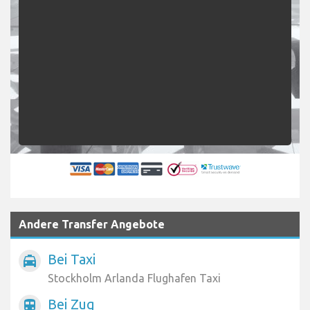
Andere Transfer Angebote
Bei Taxi
local_taxi
Stockholm Arlanda Flughafen Taxi
Bei Zug
train