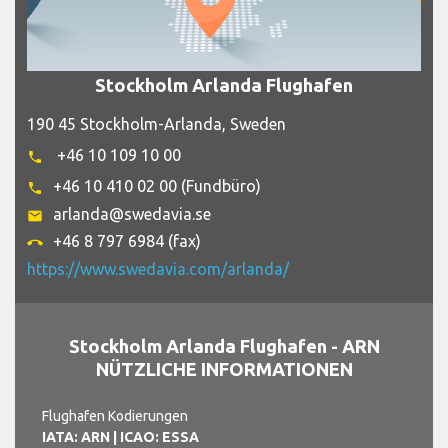
Stockholm Arlanda Flughafen
190 45 Stockholm-Arlanda, Sweden
+46 10 109 10 00
phone
+46 10 410 02 00 (Fundbüro)
phone
arlanda@swedavia.se
email
+46 8 797 6984 (fax)
call_end
https://www.swedavia.com/arlanda/
Stockholm Arlanda Flughafen - ARN
NÜTZLICHE INFORMATIONEN
Flughafen Kodierungen
IATA: ARN
| ICAO: ESSA