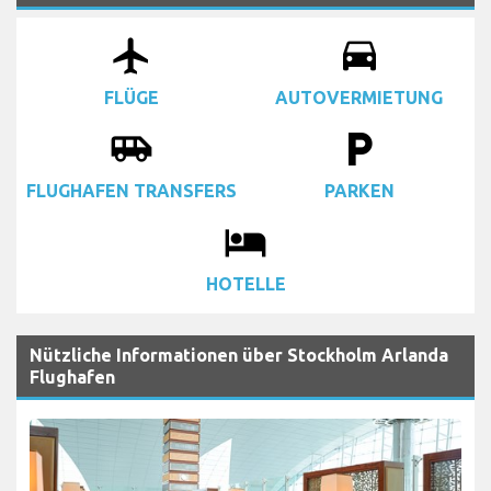
airplanemode_active
drive_eta
FLÜGE
AUTOVERMIETUNG
airport_shuttle
local_parking
FLUGHAFEN TRANSFERS
PARKEN
local_hotel
HOTELLE
Nützliche Informationen über Stockholm Arlanda
Flughafen