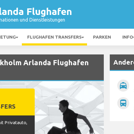
landa Flughafen
mationen und Dienstleistungen
IETUNG
FLUGHAFEN TRANSFERS
PARKEN
INFO
Ander
ckholm Arlanda Flughafen
local_taxi
directions_bus
FERS
t Privatauto,