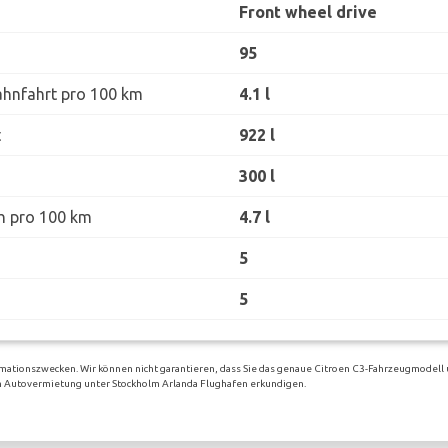
Front wheel drive
95
ahnfahrt pro 100 km
4.1 l
t
922 l
300 l
h pro 100 km
4.7 l
5
5
rmationszwecken. Wir können nicht garantieren, dass Sie das genaue Citroen C3-Fahrzeugmodell 
igen Autovermietung unter Stockholm Arlanda Flughafen erkundigen.