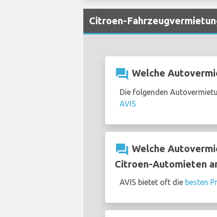
Citroen-Fahrzeugvermietun
question_answer
Welche Autovermie
Die folgenden Autovermietu
AVIS
question_answer
Welche Autovermiet
Citroen-Automieten a
AVIS bietet oft die
besten P