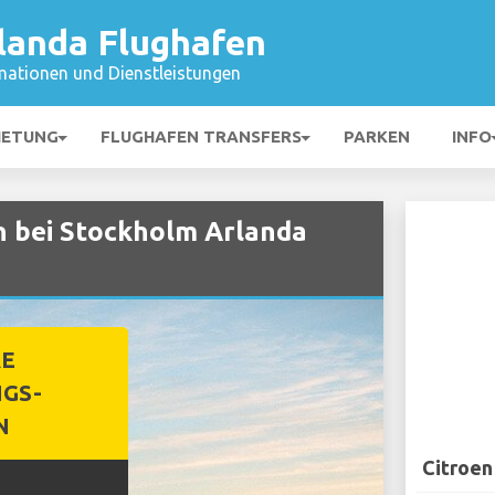
landa Flughafen
mationen und Dienstleistungen
IETUNG
FLUGHAFEN TRANSFERS
PARKEN
INFO
n bei Stockholm Arlanda
RE
GS-
N
Citroen