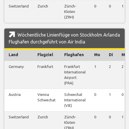
Switzerland
Zurich
Zürich-
0
0
1
Kloten
(ZRH)
Wöchentliche Linienflüge von Stockholm Arlanda
Flughafen durchgeführt von Air India
Land
Flugziel
Flughafen
Mo
Di
Mi
Germany
Frankfurt
Frankfurt
1
2
2
International
Airport
(FRA)
Austria
Vienna
Schwechat
0
1
0
Schwechat
International
(VIE)
Switzerland
Zurich
Zürich-
0
0
1
Kloten
(ZRH)