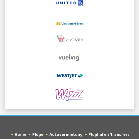
Home
Flüge
Autovermietung
Flughafen Transfers
Parken
Hotelle
Info
Haftungsausschluss
Datenschutz
Sitemap
COPYRIGHT © 2026 Try Quantum OU trading as
"TripTQ" and arlandastockholmairport.com (also
known as TripTQ Stockholm Arlanda Flughafen) / All
Rights Reserved.