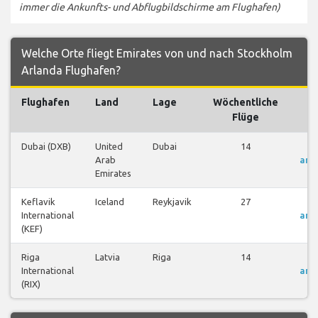
immer die Ankunfts- und Abflugbildschirme am Flughafen)
Welche Orte fliegt Emirates von und nach Stockholm
Arlanda Flughafen?
Flughafen
Land
Lage
Wöchentliche
Fl
Flüge
Dubai (DXB)
United
Dubai
14
Fl
Arab
anz
Emirates
Keflavik
Iceland
Reykjavik
27
Fl
International
anz
(KEF)
Riga
Latvia
Riga
14
Fl
International
anz
(RIX)