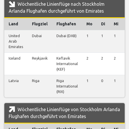
Wöchentliche Linienflüge nach Stockholm
Arlanda Flughafen durchgeführt von Emirates
Land
Flugziel
Flughafen
Mo
Di
Mi
United
Dubai
Dubai (DXB)
1
1
1
1
Arab
Emirates
Iceland
Reykjavik
Keflavik
2
2
2
2
International
(KEF)
Latvia
Riga
Riga
1
0
1
1
International
(RIX)
Wöchentliche Linienflüge von Stockholm Arlanda
Flughafen durchgeführt von Emirates