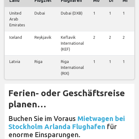
Land
Flugziel
Flughafen
Mo
Di
Mi
United
Dubai
Dubai (DXB)
1
1
1
1
Arab
Emirates
Iceland
Reykjavik
Keflavik
2
2
2
2
International
(KEF)
Latvia
Riga
Riga
1
1
1
1
International
(RIX)
Ferien- oder Geschäftsreise
planen…
Buchen Sie im Voraus
Mietwagen bei
Stockholm Arlanda Flughafen
für
enorme Einsparungen.