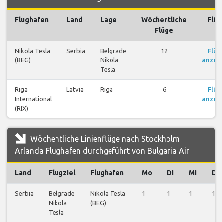
Flughafen
Land
Lage
Wöchentliche
Flüg
Flüge
Nikola Tesla
Serbia
Belgrade
12
Flüg
(BEG)
Nikola
anzei
Tesla
Riga
Latvia
Riga
6
Flüg
International
anzei
(RIX)
Wöchentliche Linienflüge nach Stockholm
Arlanda Flughafen durchgeführt von Bulgaria Air
Land
Flugziel
Flughafen
Mo
Di
Mi
Do
Serbia
Belgrade
Nikola Tesla
1
1
1
1
Nikola
(BEG)
Tesla