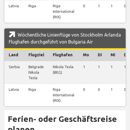
Latvia
Riga
Riga
0
1
1
0
International
(RIX)
Wöchentliche Linienflüge von Stockholm Arlanda
Flughafen durchgeführt von Bulgaria Air
Land
Flugziel
Flughafen
Mo
Di
Mi
Do
Serbia
Belgrade
Nikola Tesla
1
1
1
1
Nikola
(BEG)
Tesla
Latvia
Riga
Riga
0
0
1
0
International
(RIX)
Ferien- oder Geschäftsreise
planen…