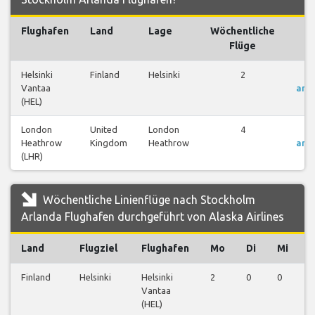
Flughafen
Land
Lage
Wöchentliche
Fl
Flüge
Helsinki
Finland
Helsinki
2
Fl
Vantaa
anz
(HEL)
London
United
London
4
Fl
Heathrow
Kingdom
Heathrow
anz
(LHR)
Wöchentliche Linienflüge nach Stockholm
Arlanda Flughafen durchgeführt von Alaska Airlines
Land
Flugziel
Flughafen
Mo
Di
Mi
Finland
Helsinki
Helsinki
2
0
0
0
Vantaa
(HEL)