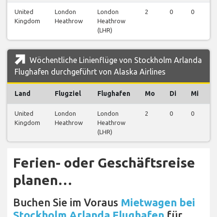
United
London
London
2
0
0
0
Kingdom
Heathrow
Heathrow
(LHR)
Wöchentliche Linienflüge von Stockholm Arlanda
Flughafen durchgeführt von Alaska Airlines
Land
Flugziel
Flughafen
Mo
Di
Mi
United
London
London
2
0
0
0
Kingdom
Heathrow
Heathrow
(LHR)
Ferien- oder Geschäftsreise
planen…
Buchen Sie im Voraus
Mietwagen bei
Stockholm Arlanda Flughafen
für