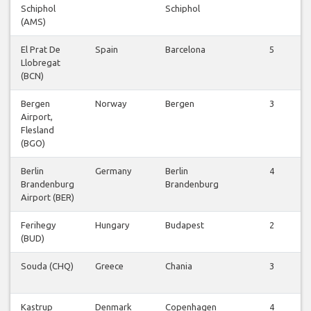
Schiphol
Schiphol
(AMS)
El Prat De
Spain
Barcelona
5
Llobregat
(BCN)
Bergen
Norway
Bergen
3
Airport,
Flesland
(BGO)
Berlin
Germany
Berlin
4
Brandenburg
Brandenburg
Airport (BER)
Ferihegy
Hungary
Budapest
2
(BUD)
Souda (CHQ)
Greece
Chania
3
Kastrup
Denmark
Copenhagen
4