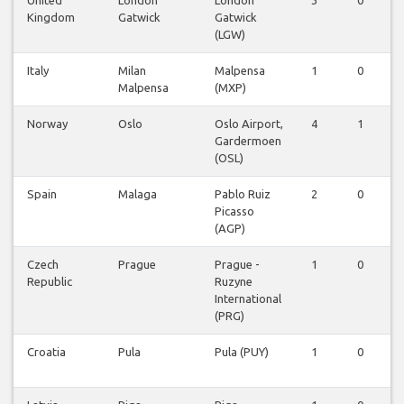
United
London
London
3
0
0
Kingdom
Gatwick
Gatwick
(LGW)
Italy
Milan
Malpensa
1
0
0
Malpensa
(MXP)
Norway
Oslo
Oslo Airport,
4
1
0
Gardermoen
(OSL)
Spain
Malaga
Pablo Ruiz
2
0
0
Picasso
(AGP)
Czech
Prague
Prague -
1
0
0
Republic
Ruzyne
International
(PRG)
Croatia
Pula
Pula (PUY)
1
0
0