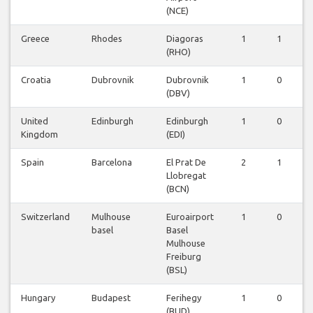
(NCE)
Greece
Rhodes
Diagoras
1
1
0
(RHO)
Croatia
Dubrovnik
Dubrovnik
1
0
0
(DBV)
United
Edinburgh
Edinburgh
1
0
0
Kingdom
(EDI)
Spain
Barcelona
El Prat De
2
1
0
Llobregat
(BCN)
Switzerland
Mulhouse
Euroairport
1
0
0
basel
Basel
Mulhouse
Freiburg
(BSL)
Hungary
Budapest
Ferihegy
1
0
0
(BUD)