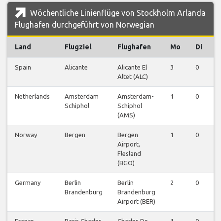
Wöchentliche Linienflüge von Stockholm Arlanda
Flughafen durchgeführt von Norwegian
Land
Flugziel
Flughafen
Mo
Di
M
Spain
Alicante
Alicante El
3
0
0
Altet (ALC)
Netherlands
Amsterdam
Amsterdam-
1
0
0
Schiphol
Schiphol
(AMS)
Norway
Bergen
Bergen
1
0
0
Airport,
Flesland
(BGO)
Germany
Berlin
Berlin
2
0
0
Brandenburg
Brandenburg
Airport (BER)