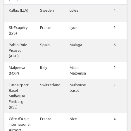
Kallax (LLA)
Sweden
Lulea
4
St-Exupéry
France
Lyon
2
(LYS)
Pablo Ruiz
Spain
Malaga
6
Picasso
(AGP)
Malpensa
Italy
Milan
2
(MXP)
Malpensa
Euroairport
Switzerland
Mulhouse
2
Basel
basel
Mulhouse
Freiburg
(BSL)
Côte d'Azur
France
Nice
4
International
Airport