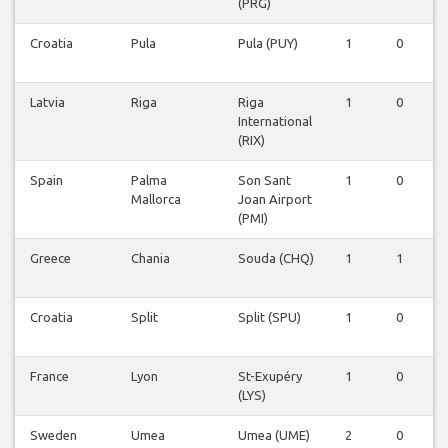
(PRG)
Croatia
Pula
Pula (PUY)
1
0
0
Latvia
Riga
Riga
1
0
0
International
(RIX)
Spain
Palma
Son Sant
1
0
0
Mallorca
Joan Airport
(PMI)
Greece
Chania
Souda (CHQ)
1
1
0
Croatia
Split
Split (SPU)
1
0
0
France
Lyon
St-Exupéry
1
0
0
(LYS)
Sweden
Umea
Umea (UME)
2
0
0