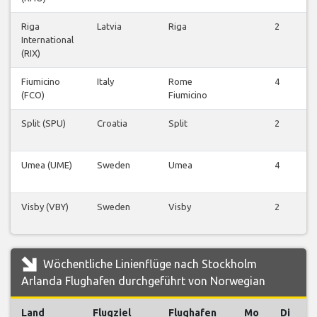
Riga
Latvia
Riga
2
International
(RIX)
Fiumicino
Italy
Rome
4
(FCO)
Fiumicino
Split (SPU)
Croatia
Split
2
Umea (UME)
Sweden
Umea
4
Visby (VBY)
Sweden
Visby
2
Wöchentliche Linienflüge nach Stockholm
Arlanda Flughafen durchgeführt von Norwegian
Land
Flugziel
Flughafen
Mo
Di
M