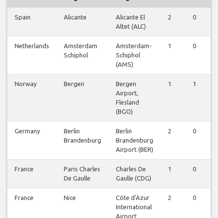
Spain
Alicante
Alicante El
2
0
0
Altet (ALC)
Netherlands
Amsterdam
Amsterdam-
1
0
0
Schiphol
Schiphol
(AMS)
Norway
Bergen
Bergen
1
1
0
Airport,
Flesland
(BGO)
Germany
Berlin
Berlin
2
0
0
Brandenburg
Brandenburg
Airport (BER)
France
Paris Charles
Charles De
1
0
0
De Gaulle
Gaulle (CDG)
France
Nice
Côte d'Azur
2
0
0
International
Airport