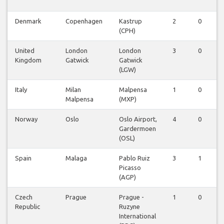
Denmark
Copenhagen
Kastrup
2
0
0
(CPH)
United
London
London
3
0
0
Kingdom
Gatwick
Gatwick
(LGW)
Italy
Milan
Malpensa
1
0
0
Malpensa
(MXP)
Norway
Oslo
Oslo Airport,
4
0
0
Gardermoen
(OSL)
Spain
Malaga
Pablo Ruiz
3
1
0
Picasso
(AGP)
Czech
Prague
Prague -
1
0
0
Republic
Ruzyne
International