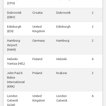
(CPH)
Dubrovnik
Croatia
Dubrovnik
2
(DBV)
Edinburgh
United
Edinburgh
2
(EDI)
Kingdom
Hamburg
Germany
Hamburg
2
Airport
(HAM)
Helsinki
Finland
Helsinki
6
Vantaa (HEL)
John Paul II
Poland
Krakow
2
Balice
International
(KRK)
London
United
London
6
Gatwick
Kingdom
Gatwick
(LGW)