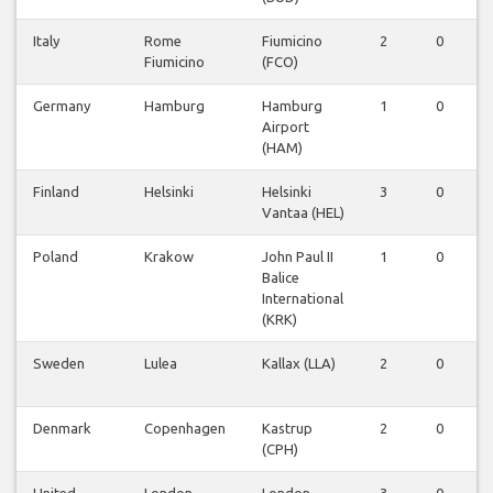
Italy
Rome
Fiumicino
2
0
0
Fiumicino
(FCO)
Germany
Hamburg
Hamburg
1
0
0
Airport
(HAM)
Finland
Helsinki
Helsinki
3
0
0
Vantaa (HEL)
Poland
Krakow
John Paul II
1
0
0
Balice
International
(KRK)
Sweden
Lulea
Kallax (LLA)
2
0
0
Denmark
Copenhagen
Kastrup
2
0
0
(CPH)