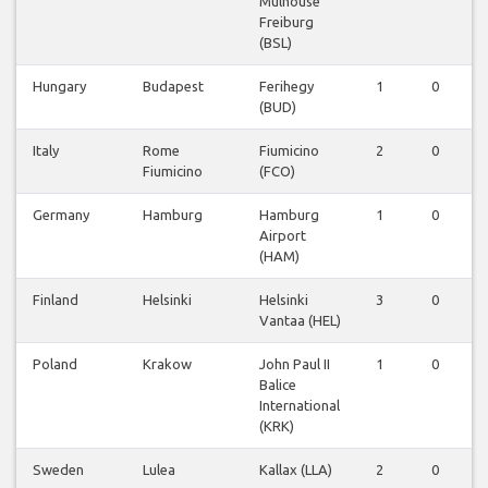
Mulhouse
Freiburg
(BSL)
Hungary
Budapest
Ferihegy
1
0
0
(BUD)
Italy
Rome
Fiumicino
2
0
0
Fiumicino
(FCO)
Germany
Hamburg
Hamburg
1
0
0
Airport
(HAM)
Finland
Helsinki
Helsinki
3
0
0
Vantaa (HEL)
Poland
Krakow
John Paul II
1
0
0
Balice
International
(KRK)
Sweden
Lulea
Kallax (LLA)
2
0
0