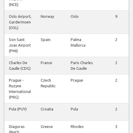
(NCE)
Oslo Airport,
Norway
Oslo
9
Gardermoen
(OSL)
Son Sant
Spain
Palma
2
Joan Airport
Mallorca
(PMI)
Charles De
France
Paris Charles
2
Gaulle (CDG)
De Gaulle
Prague -
Czech
Prague
2
Ruzyne
Republic
International
(PRG)
Pula (PUY)
Croatia
Pula
2
Diagoras
Greece
Rhodes
3
(RHO)