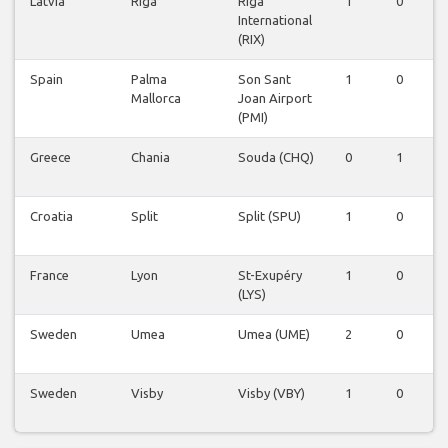
Latvia
Riga
Riga
1
0
0
International
(RIX)
Spain
Palma
Son Sant
1
0
0
Mallorca
Joan Airport
(PMI)
Greece
Chania
Souda (CHQ)
0
1
0
Croatia
Split
Split (SPU)
1
0
0
France
Lyon
St-Exupéry
1
0
0
(LYS)
Sweden
Umea
Umea (UME)
2
0
0
Sweden
Visby
Visby (VBY)
1
0
0