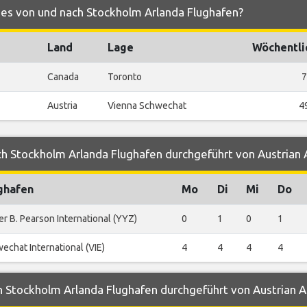
ines von und nach Stockholm Arlanda Flughafen?
Land
Lage
Wöchentli
Canada
Toronto
7
Austria
Vienna Schwechat
4
h Stockholm Arlanda Flughafen durchgeführt von Austrian A
ghafen
Mo
Di
Mi
Do
er B. Pearson International (YYZ)
0
1
0
1
echat International (VIE)
4
4
4
4
 Stockholm Arlanda Flughafen durchgeführt von Austrian Ai