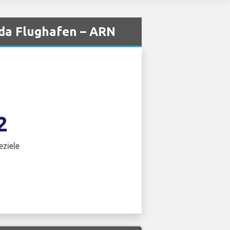
nda Flughafen – ARN
2
eziele