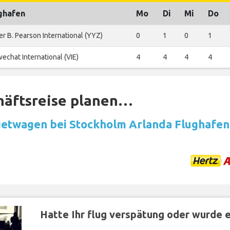
ghafen
Mo
Di
Mi
Do
er B. Pearson International (YYZ)
0
1
0
1
echat International (VIE)
4
4
4
4
häftsreise planen…
etwagen bei Stockholm Arlanda Flughafen
Hatte Ihr flug verspätung oder wurde er