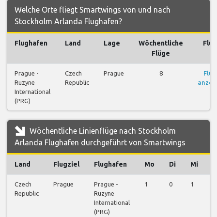
Welche Orte fliegt Smartwings von und nach
Stockholm Arlanda Flughafen?
Flughafen
Land
Lage
Wöchentliche
Flü
Flüge
Prague -
Czech
Prague
8
Flüg
Ruzyne
Republic
anzei
International
(PRG)
Wöchentliche Linienflüge nach Stockholm
Arlanda Flughafen durchgeführt von Smartwings
Land
Flugziel
Flughafen
Mo
Di
Mi
Czech
Prague
Prague -
1
0
1
0
Republic
Ruzyne
International
(PRG)