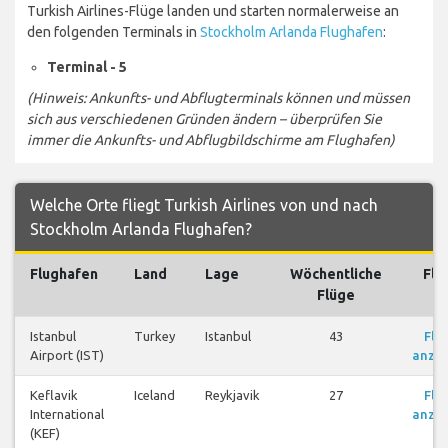
Turkish Airlines-Flüge landen und starten normalerweise an
den folgenden Terminals in
Stockholm Arlanda Flughafen
:
Terminal - 5
(Hinweis: Ankunfts- und Abflugterminals können und müssen
sich aus verschiedenen Gründen ändern – überprüfen Sie
immer die Ankunfts- und Abflugbildschirme am Flughafen)
Welche Orte fliegt Turkish Airlines von und nach
Stockholm Arlanda Flughafen?
Flughafen
Land
Lage
Wöchentliche
Flü
Flüge
Istanbul
Turkey
Istanbul
43
Flü
Airport (IST)
anze
Keflavik
Iceland
Reykjavik
27
Flü
International
anze
(KEF)