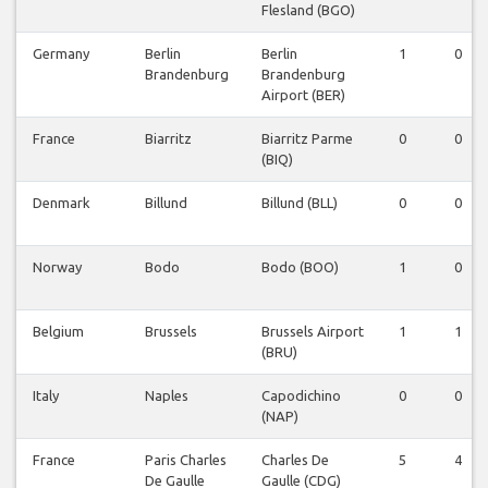
Flesland (BGO)
Germany
Berlin
Berlin
1
0
Brandenburg
Brandenburg
Airport (BER)
France
Biarritz
Biarritz Parme
0
0
(BIQ)
Denmark
Billund
Billund (BLL)
0
0
Norway
Bodo
Bodo (BOO)
1
0
Belgium
Brussels
Brussels Airport
1
1
(BRU)
Italy
Naples
Capodichino
0
0
(NAP)
France
Paris Charles
Charles De
5
4
De Gaulle
Gaulle (CDG)