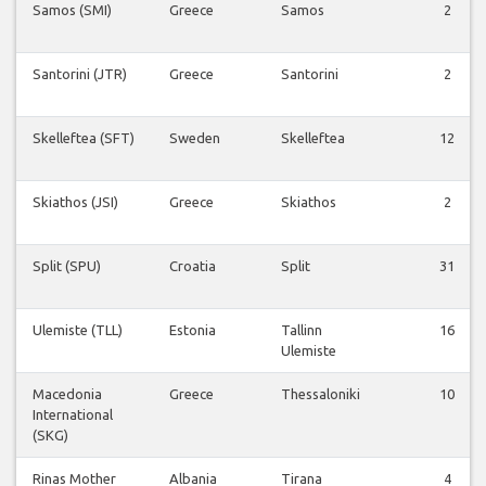
Samos (SMI)
Greece
Samos
2
Santorini (JTR)
Greece
Santorini
2
Skelleftea (SFT)
Sweden
Skelleftea
12
Skiathos (JSI)
Greece
Skiathos
2
Split (SPU)
Croatia
Split
31
Ulemiste (TLL)
Estonia
Tallinn
16
Ulemiste
Macedonia
Greece
Thessaloniki
10
International
(SKG)
Rinas Mother
Albania
Tirana
4