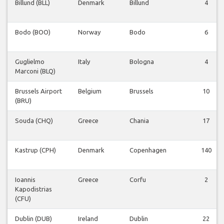
Billund (BLL)
Denmark
Billund
4
Bodo (BOO)
Norway
Bodo
6
Guglielmo
Italy
Bologna
4
Marconi (BLQ)
Brussels Airport
Belgium
Brussels
10
(BRU)
Souda (CHQ)
Greece
Chania
17
Kastrup (CPH)
Denmark
Copenhagen
140
Ioannis
Greece
Corfu
2
Kapodistrias
(CFU)
Dublin (DUB)
Ireland
Dublin
22