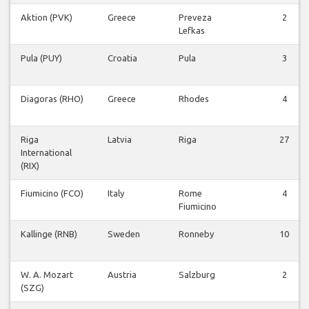
Aktion (PVK)
Greece
Preveza
2
Lefkas
Pula (PUY)
Croatia
Pula
3
Diagoras (RHO)
Greece
Rhodes
4
Riga
Latvia
Riga
27
International
(RIX)
Fiumicino (FCO)
Italy
Rome
4
Fiumicino
Kallinge (RNB)
Sweden
Ronneby
10
W. A. Mozart
Austria
Salzburg
2
(SZG)