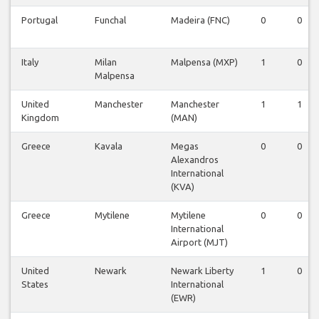
Portugal
Funchal
Madeira (FNC)
0
0
Italy
Milan
Malpensa (MXP)
1
0
Malpensa
United
Manchester
Manchester
1
1
Kingdom
(MAN)
Greece
Kavala
Megas
0
0
Alexandros
International
(KVA)
Greece
Mytilene
Mytilene
0
0
International
Airport (MJT)
United
Newark
Newark Liberty
1
0
States
International
(EWR)