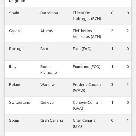
Kingdom
Spain
Barcelona
El Prat De
0
0
Llobregat (BCN)
Greece
Athens
Eleftherios
2
2
Venizelos (ATH)
Portugal
Faro
Faro (FAO)
1
0
Italy
Rome
Fiumicino (FCO)
1
0
Fiumicino
Poland
Warsaw
Frederic Chopin
3
3
(WAW)
Switzerland
Geneva
Geneve-Cointrin
1
0
(GVA)
Spain
Gran Canaria
Gran Canaria
0
1
(LPA)