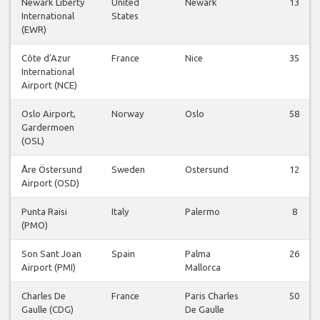
Newark Liberty
United
Newark
13
International
States
(EWR)
Côte d'Azur
France
Nice
35
International
Airport (NCE)
Oslo Airport,
Norway
Oslo
58
Gardermoen
(OSL)
Åre Östersund
Sweden
Ostersund
12
Airport (OSD)
Punta Raisi
Italy
Palermo
8
(PMO)
Son Sant Joan
Spain
Palma
26
Airport (PMI)
Mallorca
Charles De
France
Paris Charles
50
Gaulle (CDG)
De Gaulle