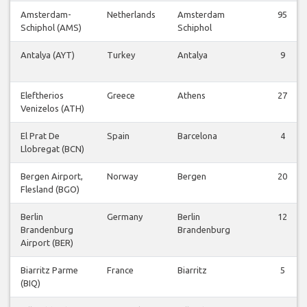
Amsterdam-
Netherlands
Amsterdam
95
Schiphol (AMS)
Schiphol
Antalya (AYT)
Turkey
Antalya
9
Eleftherios
Greece
Athens
27
Venizelos (ATH)
El Prat De
Spain
Barcelona
4
Llobregat (BCN)
Bergen Airport,
Norway
Bergen
20
Flesland (BGO)
Berlin
Germany
Berlin
12
Brandenburg
Brandenburg
Airport (BER)
Biarritz Parme
France
Biarritz
5
(BIQ)