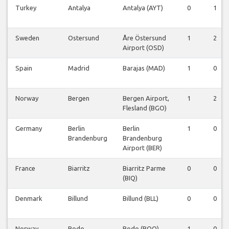
Turkey
Antalya
Antalya (AYT)
0
1
Sweden
Ostersund
Åre Östersund
1
2
Airport (OSD)
Spain
Madrid
Barajas (MAD)
1
0
Norway
Bergen
Bergen Airport,
1
2
Flesland (BGO)
Germany
Berlin
Berlin
1
0
Brandenburg
Brandenburg
Airport (BER)
France
Biarritz
Biarritz Parme
0
0
(BIQ)
Denmark
Billund
Billund (BLL)
0
0
Norway
Bodo
Bodo (BOO)
1
0