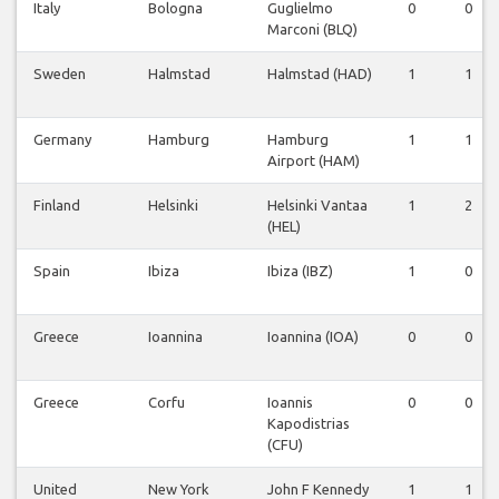
Italy
Bologna
Guglielmo
0
0
Marconi (BLQ)
Sweden
Halmstad
Halmstad (HAD)
1
1
Germany
Hamburg
Hamburg
1
1
Airport (HAM)
Finland
Helsinki
Helsinki Vantaa
1
2
(HEL)
Spain
Ibiza
Ibiza (IBZ)
1
0
Greece
Ioannina
Ioannina (IOA)
0
0
Greece
Corfu
Ioannis
0
0
Kapodistrias
(CFU)
United
New York
John F Kennedy
1
1