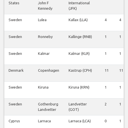
States
John F
International
Kennedy
(JFK)
Sweden
Lulea
Kallax (LLA)
4
4
Sweden
Ronneby
Kallinge (RNB)
1
1
Sweden
Kalmar
Kalmar (KLR)
1
1
Denmark
Copenhagen
Kastrup (CPH)
11
11
Sweden
Kiruna
Kiruna (KRN)
1
1
Sweden
Gothenburg
Landvetter
2
1
Landvetter
(GOT)
Cyprus
Larnaca
Larnaca (LCA)
0
1