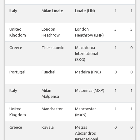
Italy
Milan Linate
Linate (LIN)
1
1
United
London
London
5
5
Kingdom
Heathrow
Heathrow (LHR)
Greece
Thessaloniki
Macedonia
1
0
International
(SKG)
Portugal
Funchal
Madeira (FNC)
0
0
Italy
Milan
Malpensa (MXP)
1
1
Malpensa
United
Manchester
Manchester
1
1
Kingdom
(MAN)
Greece
Kavala
Megas
0
0
Alexandros
International