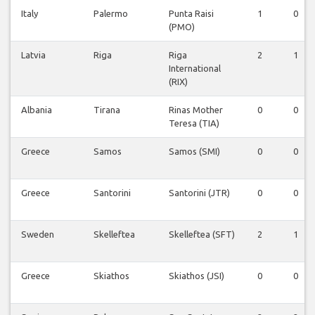
Italy
Palermo
Punta Raisi
1
0
(PMO)
Latvia
Riga
Riga
2
1
International
(RIX)
Albania
Tirana
Rinas Mother
0
0
Teresa (TIA)
Greece
Samos
Samos (SMI)
0
0
Greece
Santorini
Santorini (JTR)
0
0
Sweden
Skelleftea
Skelleftea (SFT)
2
1
Greece
Skiathos
Skiathos (JSI)
0
0