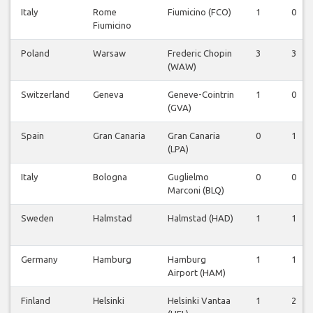
Italy
Rome
Fiumicino (FCO)
1
0
Fiumicino
Poland
Warsaw
Frederic Chopin
3
3
(WAW)
Switzerland
Geneva
Geneve-Cointrin
1
0
(GVA)
Spain
Gran Canaria
Gran Canaria
0
1
(LPA)
Italy
Bologna
Guglielmo
0
0
Marconi (BLQ)
Sweden
Halmstad
Halmstad (HAD)
1
1
Germany
Hamburg
Hamburg
1
1
Airport (HAM)
Finland
Helsinki
Helsinki Vantaa
1
2