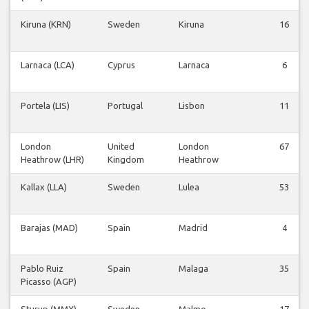
Kiruna (KRN)
Sweden
Kiruna
16
Larnaca (LCA)
Cyprus
Larnaca
6
Portela (LIS)
Portugal
Lisbon
11
London
United
London
67
Heathrow (LHR)
Kingdom
Heathrow
Kallax (LLA)
Sweden
Lulea
53
Barajas (MAD)
Spain
Madrid
4
Pablo Ruiz
Spain
Malaga
35
Picasso (AGP)
Sturup (MMX)
Sweden
Malmo
17