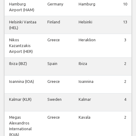
Hamburg
Germany
Hamburg
10
Airport (HAM)
Helsinki Vantaa
Finland
Helsinki
13
(HEL)
Nikos
Greece
Heraklion
3
Kazantzakis
Airport (HER)
Ibiza (IBZ)
Spain
Ibiza
2
Ioannina (IOA)
Greece
Ioannina
2
Kalmar (KLR)
Sweden
Kalmar
4
Megas
Greece
Kavala
2
Alexandros
International
(KVA)