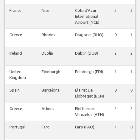
France
Nice
Côte d'Azur
3
3
International
Airport (NCE)
Greece
Rhodes
Diagoras (RHO)
0
1
Ireland
Dublin
Dublin (DUB)
2
2
United
Edinburgh
Edinburgh (EDI)
1
1
Kingdom
Spain
Barcelona
El Prat De
0
0
Llobregat (BCN)
Greece
Athens
Eleftherios
2
2
Venizelos (ATH)
Portugal
Faro
Faro (FAO)
1
0