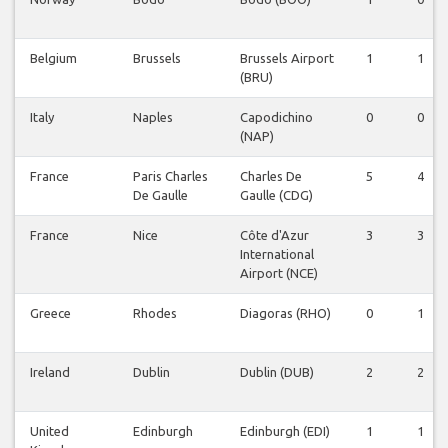
Belgium
Brussels
Brussels Airport
1
1
(BRU)
Italy
Naples
Capodichino
0
0
(NAP)
France
Paris Charles
Charles De
5
4
De Gaulle
Gaulle (CDG)
France
Nice
Côte d'Azur
3
3
International
Airport (NCE)
Greece
Rhodes
Diagoras (RHO)
0
1
Ireland
Dublin
Dublin (DUB)
2
2
United
Edinburgh
Edinburgh (EDI)
1
1