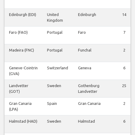
Edinburgh (EDI)
United
Edinburgh
14
Kingdom
Faro (FAO)
Portugal
Faro
7
Madeira (FNC)
Portugal
Funchal
2
Geneve-Cointrin
Switzerland
Geneva
6
(GVA)
Landvetter
Sweden
Gothenburg
25
(GOT)
Landvetter
Gran Canaria
Spain
Gran Canaria
2
(LPA)
Halmstad (HAD)
Sweden
Halmstad
6