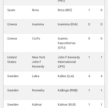
(HEL)
Spain
Ibiza
Ibiza (IBZ)
1
0
Greece
Ioannina
Ioannina (IOA)
0
0
Greece
Corfu
Ioannis
0
0
Kapodistrias
(CFU)
United
New York
John F Kennedy
1
1
States
John F
International
Kennedy
(JFK)
Sweden
Lulea
Kallax (LLA)
4
4
Sweden
Ronneby
Kallinge (RNB)
1
1
Sweden
Kalmar
Kalmar (KLR)
1
1