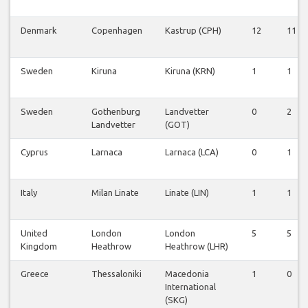
Denmark
Copenhagen
Kastrup (CPH)
12
11
Sweden
Kiruna
Kiruna (KRN)
1
1
Sweden
Gothenburg
Landvetter
0
2
Landvetter
(GOT)
Cyprus
Larnaca
Larnaca (LCA)
0
1
Italy
Milan Linate
Linate (LIN)
1
1
United
London
London
5
5
Kingdom
Heathrow
Heathrow (LHR)
Greece
Thessaloniki
Macedonia
1
0
International
(SKG)