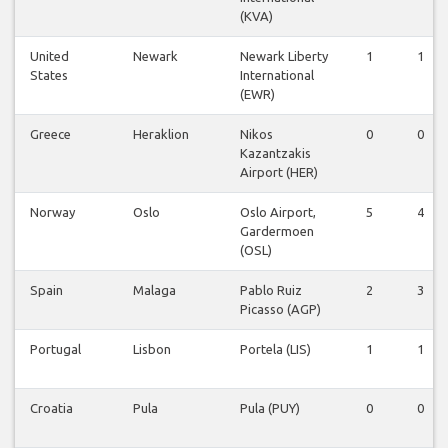
(KVA)
United
Newark
Newark Liberty
1
1
States
International
(EWR)
Greece
Heraklion
Nikos
0
0
Kazantzakis
Airport (HER)
Norway
Oslo
Oslo Airport,
5
4
Gardermoen
(OSL)
Spain
Malaga
Pablo Ruiz
2
3
Picasso (AGP)
Portugal
Lisbon
Portela (LIS)
1
1
Croatia
Pula
Pula (PUY)
0
0