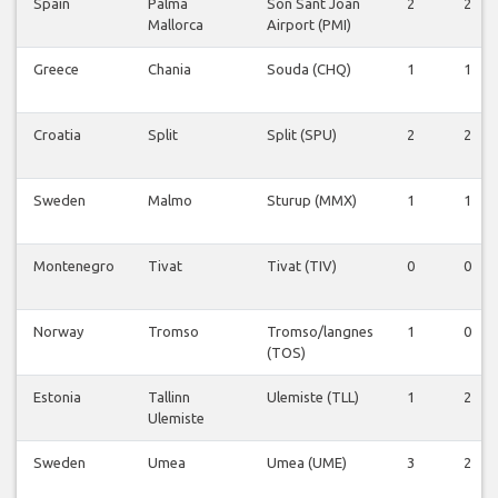
Spain
Palma
Son Sant Joan
2
2
Mallorca
Airport (PMI)
Greece
Chania
Souda (CHQ)
1
1
Croatia
Split
Split (SPU)
2
2
Sweden
Malmo
Sturup (MMX)
1
1
Montenegro
Tivat
Tivat (TIV)
0
0
Norway
Tromso
Tromso/langnes
1
0
(TOS)
Estonia
Tallinn
Ulemiste (TLL)
1
2
Ulemiste
Sweden
Umea
Umea (UME)
3
2