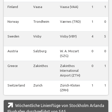
Finland
Vaasa
Vaasa (VAA)
1
1
Norway
Trondheim
Værnes (TRD)
1
0
Sweden
Visby
Visby (VBY)
4
5
Austria
Salzburg
W. A. Mozart
0
0
(SZG)
Greece
Zakinthos
Zakinthos
0
1
International
Airport (ZTH)
Switzerland
Zurich
Zürich-Kloten
1
1
(ZRH)
Wöchentliche Linienflüge von Stockholm Arlanda
Flughafen durchgeführt von SAS