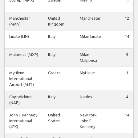
Manchester
United
Manchester
12
(MAN)
Kingdom
Linate (LIN)
Italy
Milan Linate
14
Malpensa (MXP)
Italy
Milan
9
Malpensa
Mytilene
Greece
Mytilene
1
International
Airport (MJT)
Capodichino
Italy
Naples
4
(NAP)
John F Kennedy
United
New York
14
International
States
John F
(JFK)
Kennedy