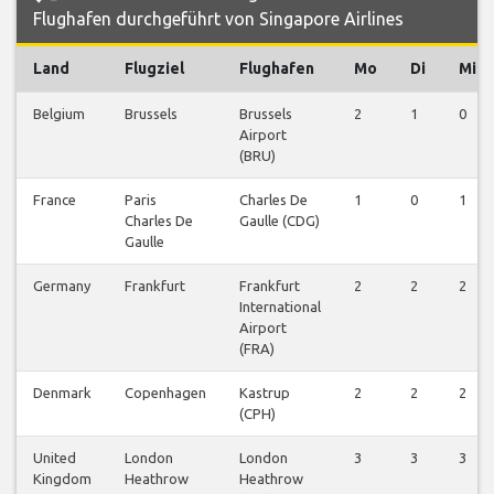
Flughafen durchgeführt von Singapore Airlines
Land
Flugziel
Flughafen
Mo
Di
Mi
Belgium
Brussels
Brussels
2
1
0
Airport
(BRU)
France
Paris
Charles De
1
0
1
Charles De
Gaulle (CDG)
Gaulle
Germany
Frankfurt
Frankfurt
2
2
2
International
Airport
(FRA)
Denmark
Copenhagen
Kastrup
2
2
2
(CPH)
United
London
London
3
3
3
Kingdom
Heathrow
Heathrow