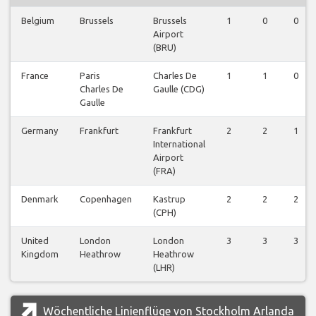
Belgium
Brussels
Brussels
1
0
0
Airport
(BRU)
France
Paris
Charles De
1
1
0
Charles De
Gaulle (CDG)
Gaulle
Germany
Frankfurt
Frankfurt
2
2
1
International
Airport
(FRA)
Denmark
Copenhagen
Kastrup
2
2
2
(CPH)
United
London
London
3
3
3
Kingdom
Heathrow
Heathrow
(LHR)
Wöchentliche Linienflüge von Stockholm Arlanda