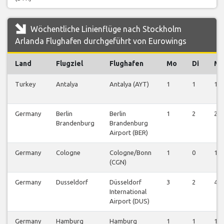
Wöchentliche Linienflüge nach Stockholm
Arlanda Flughafen durchgeführt von Eurowings
Land
Flugziel
Flughafen
Mo
Di
Mi
Turkey
Antalya
Antalya (AYT)
1
1
1
Germany
Berlin
Berlin
1
2
2
Brandenburg
Brandenburg
Airport (BER)
Germany
Cologne
Cologne/Bonn
1
0
1
(CGN)
Germany
Dusseldorf
Düsseldorf
3
2
4
International
Airport (DUS)
Germany
Hamburg
Hamburg
1
1
1