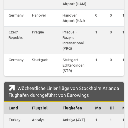
Airport (HAM)
Germany
Hanover
Hanover
0
0
1
Airport (HAJ)
Czech
Prague
Prague -
1
0
1
Republic
Ruzyne
International
(PRG)
Germany
Stuttgart
Stuttgart
1
0
1
Echterdingen
(STR)
Wöchentliche Linienflüge von Stockholm Arlanda
Flughafen durchgeführt von Eurowings
Land
Flugziel
Flughafen
Mo
Di
Mi
Turkey
Antalya
Antalya (AYT)
1
1
1