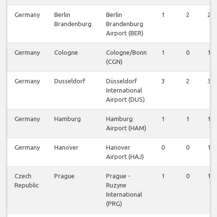
Germany
Berlin
Berlin
1
2
2
Brandenburg
Brandenburg
Airport (BER)
Germany
Cologne
Cologne/Bonn
1
0
1
(CGN)
Germany
Dusseldorf
Düsseldorf
3
2
3
International
Airport (DUS)
Germany
Hamburg
Hamburg
1
1
1
Airport (HAM)
Germany
Hanover
Hanover
0
0
1
Airport (HAJ)
Czech
Prague
Prague -
1
0
1
Republic
Ruzyne
International
(PRG)