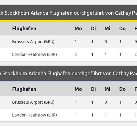
h Stockholm Arlanda Flughafen durchgeführt von Cathay Pa
Flughafen
Mo
Di
Mi
Do
F
Brussels Airport (BRU)
1
1
0
1
0
London Heathrow (LHR)
2
1
1
1
2
 Stockholm Arlanda Flughafen durchgeführt von Cathay Pac
Flughafen
Mo
Di
Mi
Do
F
Brussels Airport (BRU)
1
1
0
1
0
London Heathrow (LHR)
1
1
1
1
1