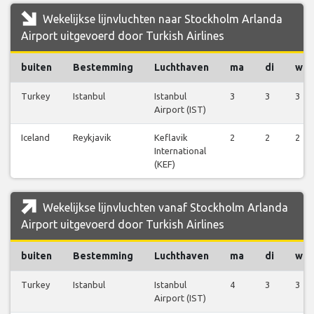
Wekelijkse lijnvluchten naar Stockholm Arlanda
Airport uitgevoerd door Turkish Airlines
buiten
Bestemming
Luchthaven
ma
di
wo
Turkey
Istanbul
Istanbul
3
3
3
Airport (IST)
Iceland
Reykjavik
Keflavik
2
2
2
International
(KEF)
Wekelijkse lijnvluchten vanaf Stockholm Arlanda
Airport uitgevoerd door Turkish Airlines
buiten
Bestemming
Luchthaven
ma
di
wo
Turkey
Istanbul
Istanbul
4
3
3
Airport (IST)