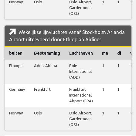
Norway
Oslo
Oslo Airport,
1
1
1
Gardermoen
(OSL)
Wekelijkse lijnvluchten vanaf Stockholm Arlanda
Airport uitgevoerd door Ethiopian Airlines
buiten
Bestemming
Luchthaven
ma
di
w
Ethiopia
Addis Ababa
Bole
1
1
1
International
(ADD)
Germany
Frankfurt
Frankfurt
1
1
1
International
Airport (FRA)
Norway
Oslo
Oslo Airport,
1
1
1
Gardermoen
(OSL)