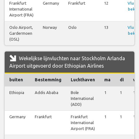
Frankfurt
Germany
Frankfurt
12
Vluch
International
bekij
Airport (FRA)
Oslo Airport,
Norway
Oslo
13
Vluch
Gardermoen
bekij
(OSL)
Wekelijkse lijnvluchten naar Stockholm Arlanda
Airport uitgevoerd door Ethiopian Airlines
buiten
Bestemming
Luchthaven
ma
di
w
Ethiopia
Addis Ababa
Bole
1
1
1
International
(ADD)
Germany
Frankfurt
Frankfurt
1
1
1
International
Airport (FRA)