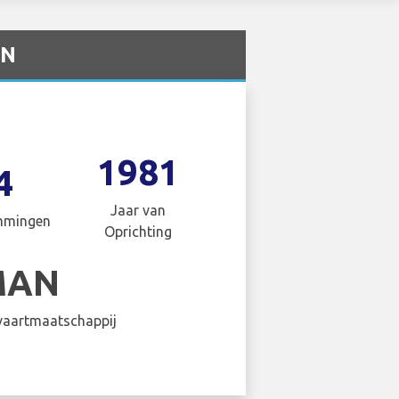
RN
1981
4
Jaar van
mmingen
Oprichting
MAN
aartmaatschappij