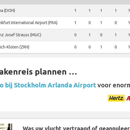
ha (DOH)
1
1
1
1
nkfurt International Airport (FRA)
1
0
1
0
nz Josef Strauss (MUC)
0
1
0
1
ich-Kloten (ZRH)
0
0
1
0
zakenreis plannen …
o bij Stockholm Arlanda Airport
voor enorm
Was uw vlucht vertraagd of geannuleer