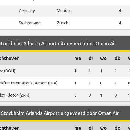
Germany
Munich
4
Switzerland
Zurich
4
 Stockholm Arlanda Airport uitgevoerd door Oman Air
chthaven
ma
di
wo
do
ha (DOH)
1
1
1
1
nkfurt International Airport (FRA)
1
1
0
1
ich-Kloten (ZRH)
0
0
1
0
f Stockholm Arlanda Airport uitgevoerd door Oman Air
chthaven
ma
di
wo
do