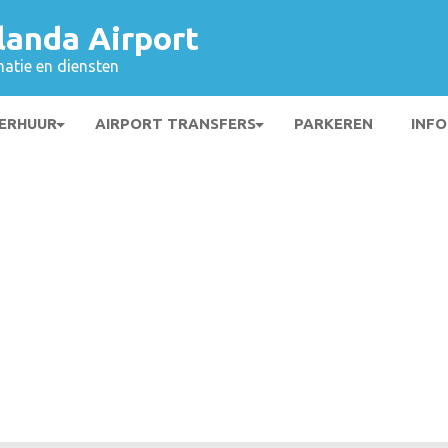
landa Airport
matie en diensten
ERHUUR
AIRPORT TRANSFERS
PARKEREN
INFO