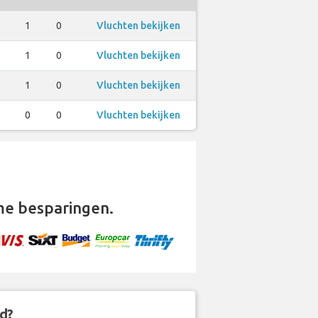
1
1
0
Vluchten bekijken
1
1
0
Vluchten bekijken
1
1
0
Vluchten bekijken
1
0
0
Vluchten bekijken
e besparingen.
d?