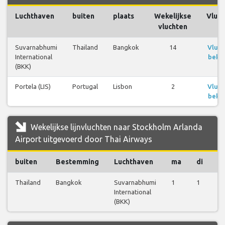
Luchthaven
buiten
plaats
Wekelijkse
Vluc
vluchten
Suvarnabhumi
Thailand
Bangkok
14
Vluc
International
bekij
(BKK)
Portela (LIS)
Portugal
Lisbon
2
Vluc
bekij
Wekelijkse lijnvluchten naar Stockholm Arlanda
Airport uitgevoerd door Thai Airways
buiten
Bestemming
Luchthaven
ma
di
w
Thailand
Bangkok
Suvarnabhumi
1
1
1
International
(BKK)