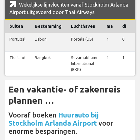
Wekelijkse lijnvluchten vanaf Stockholm Arlanda
Airport uitgevoerd door Thai Airways
buiten
Bestemming
Luchthaven
ma
di
w
Portugal
Lisbon
Portela (LIS)
1
0
0
Thailand
Bangkok
Suvarnabhumi
1
1
1
International
(BKK)
Een vakantie- of zakenreis
plannen …
Vooraf boeken
Huurauto bij
Stockholm Arlanda Airport
voor
enorme besparingen.