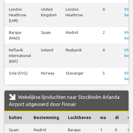
London
United
London
6
Vluc
Heathrow
Kingdom
Heathrow
beki
(LHR)
Barajas
Spain
Madrid
2
Vluc
(MAD)
beki
Keflavik
Iceland
Reykjavik
6
Vluc
International
beki
(KEF)
Sola (SVG)
Norway
Stavanger
5
Vluc
beki
Wekelijkse lijnvluchten naar Stockholm Arlanda
Airport uitgevoerd door Finnair
buiten
Bestemming
Luchthaven
ma
di
w
Spain
Madrid
Barajas
1
0
0