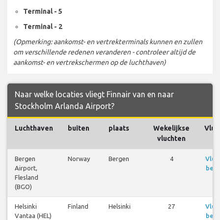
Terminal - 5
Terminal - 2
(Opmerking: aankomst- en vertrekterminals kunnen en zullen
om verschillende redenen veranderen - controleer altijd de
aankomst- en vertrekschermen op de luchthaven)
Naar welke locaties vliegt Finnair van en naar
Stockholm Arlanda Airport?
Luchthaven
buiten
plaats
Wekelijkse
Vluc
vluchten
Bergen
Norway
Bergen
4
Vluc
Airport,
beki
Flesland
(BGO)
Helsinki
Finland
Helsinki
27
Vluc
Vantaa (HEL)
beki