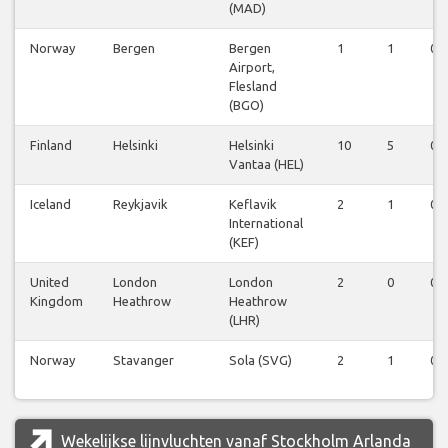
(MAD)
Norway
Bergen
Bergen
1
1
0
Airport,
Flesland
(BGO)
Finland
Helsinki
Helsinki
10
5
0
Vantaa (HEL)
Iceland
Reykjavik
Keflavik
2
1
0
International
(KEF)
United
London
London
2
0
0
Kingdom
Heathrow
Heathrow
(LHR)
Norway
Stavanger
Sola (SVG)
2
1
0
Wekelijkse lijnvluchten vanaf Stockholm Arlanda