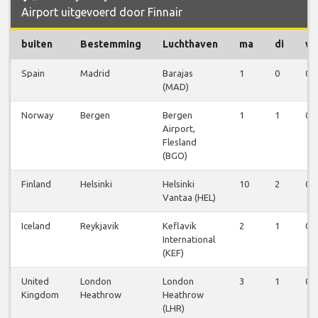
Airport uitgevoerd door Finnair
buiten
Bestemming
Luchthaven
ma
di
w
Spain
Madrid
Barajas
1
0
0
(MAD)
Norway
Bergen
Bergen
1
1
0
Airport,
Flesland
(BGO)
Finland
Helsinki
Helsinki
10
2
0
Vantaa (HEL)
Iceland
Reykjavik
Keflavik
2
1
0
International
(KEF)
United
London
London
3
1
0
Kingdom
Heathrow
Heathrow
(LHR)