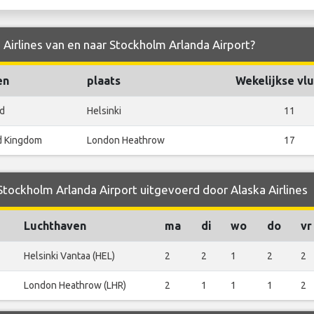
 Airlines van en naar Stockholm Arlanda Airport?
en
plaats
Wekelijkse vl
nd
Helsinki
11
d Kingdom
London Heathrow
17
Stockholm Arlanda Airport uitgevoerd door Alaska Airlines
Luchthaven
ma
di
wo
do
vr
Helsinki Vantaa (HEL)
2
2
1
2
2
London Heathrow (LHR)
2
1
1
1
2