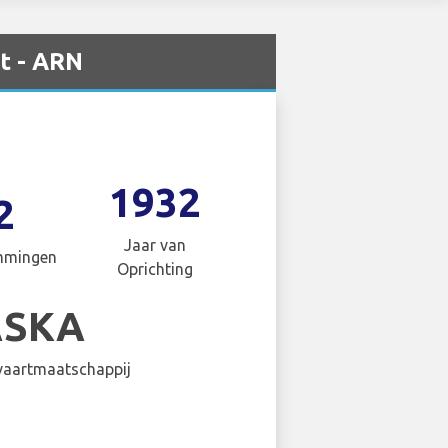
t - ARN
1932
2
Jaar van
mmingen
Oprichting
ASKA
aartmaatschappij