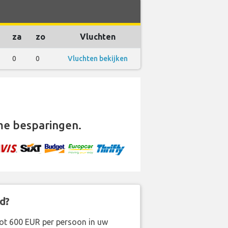
za
zo
Vluchten
0
0
Vluchten bekijken
e besparingen.
d?
ot 600 EUR per persoon in uw