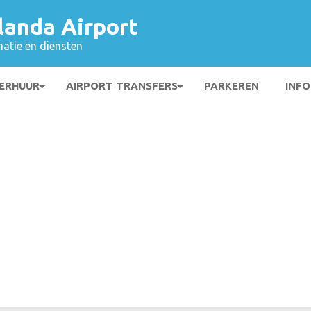
landa Airport
matie en diensten
ERHUUR
AIRPORT TRANSFERS
PARKEREN
INFO