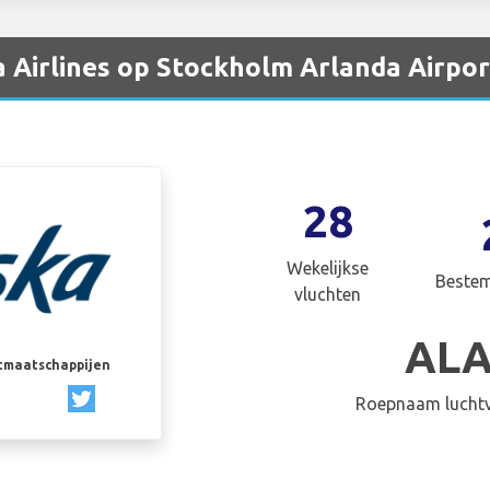
a Airlines op Stockholm Arlanda Airpor
28
Wekelijkse
Beste
vluchten
AL
rtmaatschappijen
Roepnaam luchtv