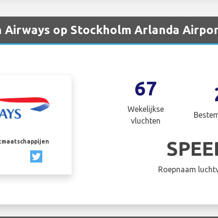
sh Airways op Stockholm Arlanda Airpo
67
Wekelijkse
Beste
vluchten
SPEE
rtmaatschappijen
Roepnaam luchtv