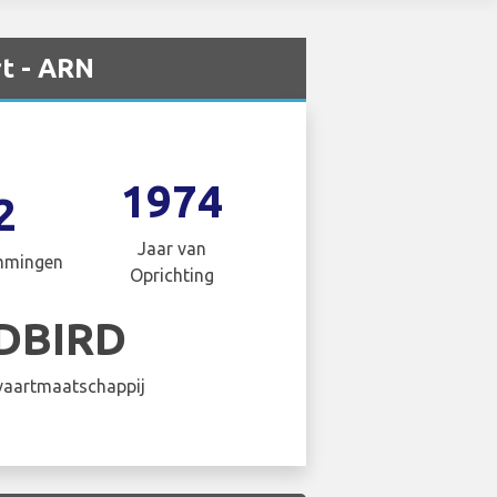
rt - ARN
1974
2
Jaar van
mmingen
Oprichting
DBIRD
aartmaatschappij