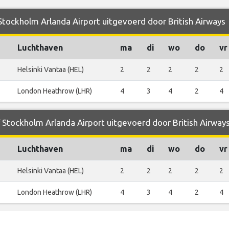
 Stockholm Arlanda Airport uitgevoerd door British Airways
Luchthaven
ma
di
wo
do
vr
Helsinki Vantaa (HEL)
2
2
2
2
2
London Heathrow (LHR)
4
3
4
2
4
f Stockholm Arlanda Airport uitgevoerd door British Airway
Luchthaven
ma
di
wo
do
vr
Helsinki Vantaa (HEL)
2
2
2
2
2
London Heathrow (LHR)
4
3
4
2
4