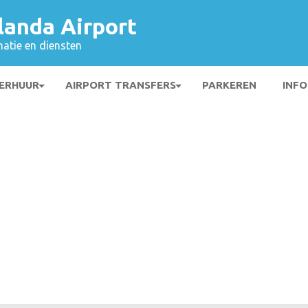
landa Airport
matie en diensten
ERHUUR
AIRPORT TRANSFERS
PARKEREN
INFO