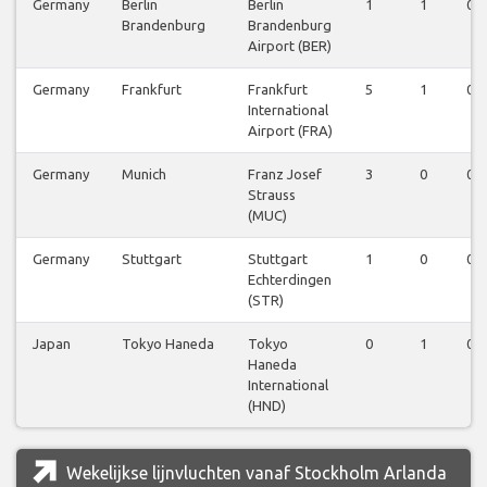
Germany
Berlin
Berlin
1
1
0
Brandenburg
Brandenburg
Airport (BER)
Germany
Frankfurt
Frankfurt
5
1
0
International
Airport (FRA)
Germany
Munich
Franz Josef
3
0
0
Strauss
(MUC)
Germany
Stuttgart
Stuttgart
1
0
0
Echterdingen
(STR)
Japan
Tokyo Haneda
Tokyo
0
1
0
Haneda
International
(HND)
Wekelijkse lijnvluchten vanaf Stockholm Arlanda