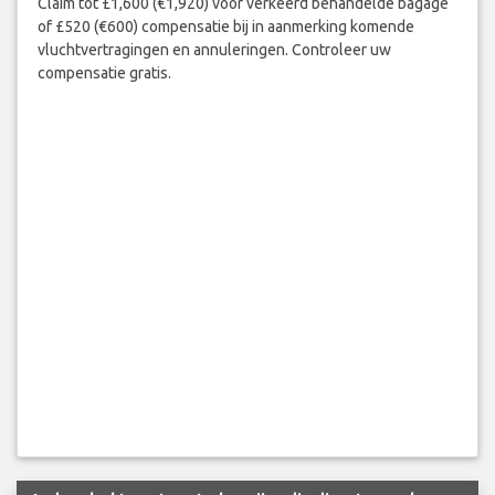
Claim tot £1,600 (€1,920) voor verkeerd behandelde bagage
of £520 (€600) compensatie bij in aanmerking komende
vluchtvertragingen en annuleringen. Controleer uw
compensatie gratis.