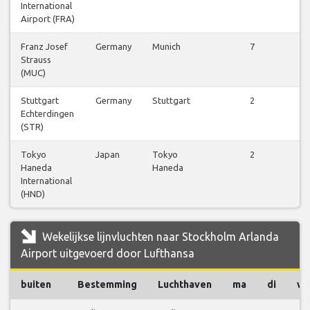
International
be
Airport (FRA)
Franz Josef
Germany
Munich
7
Vl
Strauss
be
(MUC)
Stuttgart
Germany
Stuttgart
2
Vl
Echterdingen
be
(STR)
Tokyo
Japan
Tokyo
2
Vl
Haneda
Haneda
be
International
(HND)
Wekelijkse lijnvluchten naar Stockholm Arlanda
Airport uitgevoerd door Lufthansa
buiten
Bestemming
Luchthaven
ma
di
w