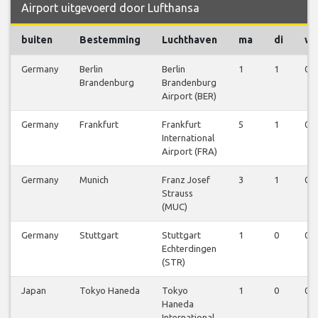
Airport uitgevoerd door Lufthansa
buiten
Bestemming
Luchthaven
ma
di
w
Germany
Berlin
Berlin
1
1
0
Brandenburg
Brandenburg
Airport (BER)
Germany
Frankfurt
Frankfurt
5
1
0
International
Airport (FRA)
Germany
Munich
Franz Josef
3
1
0
Strauss
(MUC)
Germany
Stuttgart
Stuttgart
1
0
0
Echterdingen
(STR)
Japan
Tokyo Haneda
Tokyo
1
0
0
Haneda
International