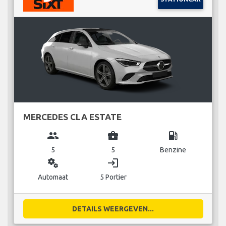
MERCEDES CLA ESTATE
group
business_center
local_gas_station
5
5
Benzine
miscellaneous_services
login
Automaat
5 Portier
DETAILS WEERGEVEN...