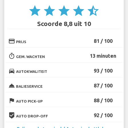
star
star
star
star
star_half
Scoorde 8,8 uit 10
credit_card
81 / 100
PRIJS
timer
13 minuten
GEM. WACHTEN
directions_car
93 / 100
AUTOKWALITEIT
room_service
87 / 100
BALIESERVICE
flag
88 / 100
AUTO PICK-UP
beenhere
92 / 100
AUTO DROP-OFF