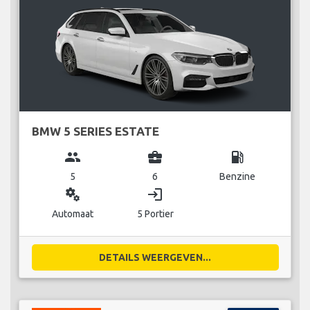
BMW 5 SERIES ESTATE
group
business_center
local_gas_station
5
6
Benzine
miscellaneous_services
login
Automaat
5 Portier
DETAILS WEERGEVEN...