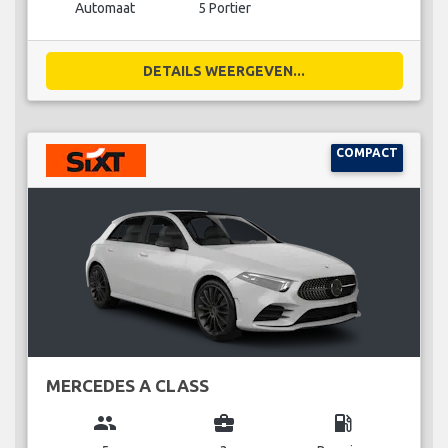
Automaat
5 Portier
DETAILS WEERGEVEN...
COMPACT
MERCEDES A CLASS
group
business_center
local_gas_station