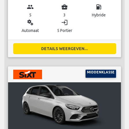
group
business_center
local_gas_station
5
3
Hybride
miscellaneous_services
login
Automaat
5 Portier
DETAILS WEERGEVEN...
MIDDENKLASSE