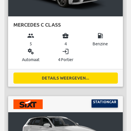
MERCEDES C CLASS
group
business_center
local_gas_station
5
4
Benzine
miscellaneous_services
login
Automaat
4 Portier
DETAILS WEERGEVEN...
STATIONCAR