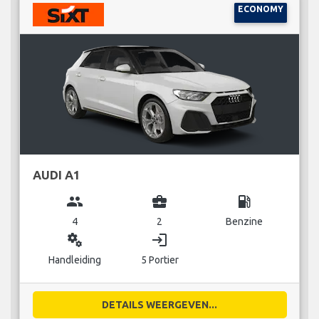
ECONOMY
AUDI A1
group
business_center
local_gas_station
4
2
Benzine
miscellaneous_services
login
Handleiding
5 Portier
DETAILS WEERGEVEN...