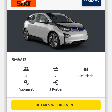
ECONOMY
BMW I3
group
business_center
local_gas_station
4
2
Elektrisch
miscellaneous_services
login
Automaat
3 Portier
DETAILS WEERGEVEN...