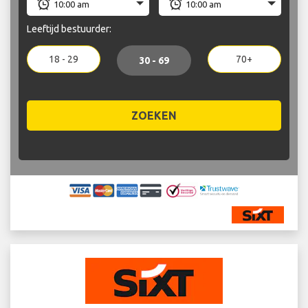
Leeftijd bestuurder:
18 - 29
70+
30 - 69
ZOEKEN