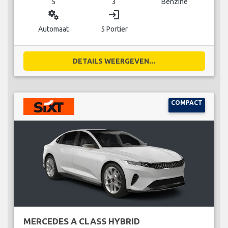
5
3
Benzine
miscellaneous_services
login
Automaat
5 Portier
DETAILS WEERGEVEN...
COMPACT
MERCEDES A CLASS HYBRID