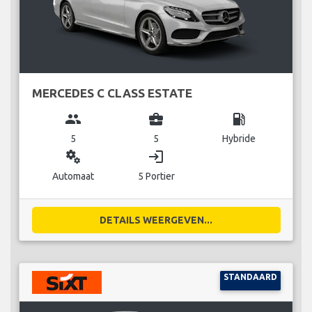
MERCEDES C CLASS ESTATE
group
business_center
local_gas_station
5
5
Hybride
miscellaneous_services
login
Automaat
5 Portier
DETAILS WEERGEVEN...
STANDAARD