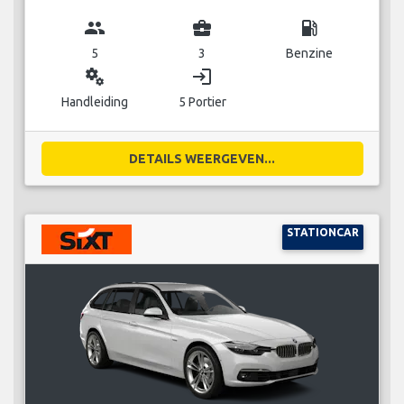
group
business_center
local_gas_station
5
3
Benzine
miscellaneous_services
login
Handleiding
5 Portier
DETAILS WEERGEVEN...
STATIONCAR