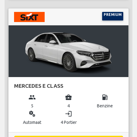
PREMIUM
MERCEDES E CLASS
group
business_center
local_gas_station
5
4
Benzine
miscellaneous_services
login
Automaat
4 Portier