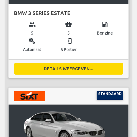
BMW 3 SERIES ESTATE
group
business_center
local_gas_station
5
5
Benzine
miscellaneous_services
login
Automaat
5 Portier
DETAILS WEERGEVEN...
STANDAARD