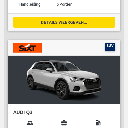
Handleiding
5 Portier
DETAILS WEERGEVEN...
SUV
AUDI Q3
group
business_center
local_gas_station