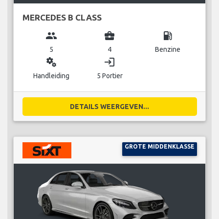
MERCEDES B CLASS
group
business_center
local_gas_station
5
4
Benzine
miscellaneous_services
login
Handleiding
5 Portier
DETAILS WEERGEVEN...
GROTE MIDDENKLASSE