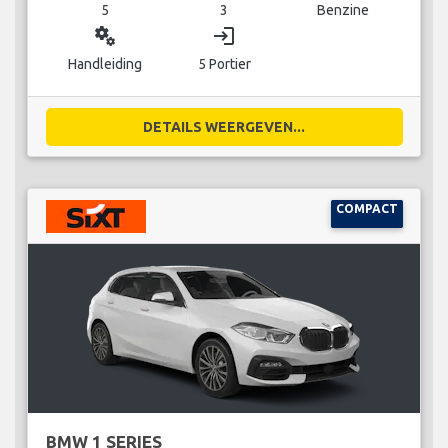
5
3
Benzine
miscellaneous_services
login
Handleiding
5 Portier
DETAILS WEERGEVEN...
COMPACT
BMW 1 SERIES