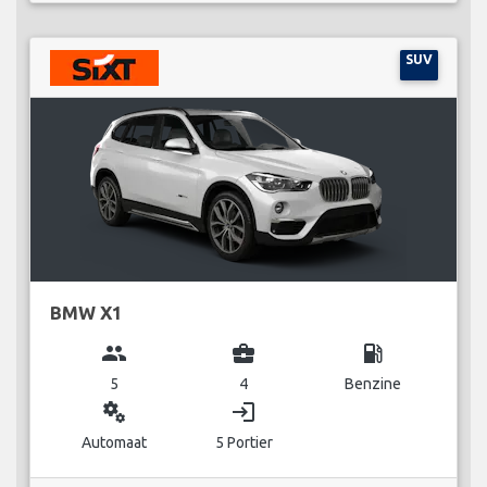
SUV
BMW X1
group
business_center
local_gas_station
5
4
Benzine
miscellaneous_services
login
Automaat
5 Portier