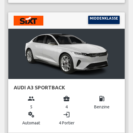
MIDDENKLASSE
AUDI A3 SPORTBACK
group
business_center
local_gas_station
5
4
Benzine
miscellaneous_services
login
Automaat
4 Portier