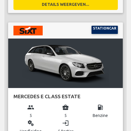
DETAILS WEERGEVEN...
STATIONCAR
MERCEDES E CLASS ESTATE
group
business_center
local_gas_station
5
5
Benzine
miscellaneous_services
login