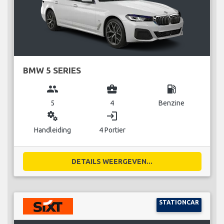
BMW 5 SERIES
group
business_center
local_gas_station
5
4
Benzine
miscellaneous_services
login
Handleiding
4 Portier
DETAILS WEERGEVEN...
STATIONCAR