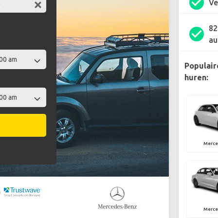
check_circle
Ve
82
check_circle
au
Populair
huren:
Merce
Merce