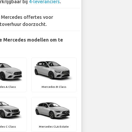
rkrijgbaar bij
4-leveranciers
.
 Mercedes offertes voor
toverhuur doorzocht.
e Mercedes modellen om te
des A Class
Mercedes B Class
des C Class
Mercedes CLA Estate