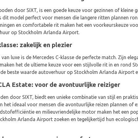
den door SIXT, is een goede keuze voor gezinnen of kleine gro
is dit model perfect voor mensen die langere ritten plannen ro
eningen en comfortabele rit maken het een voorkeurskeuze voor
rhuur op Stockholm Arlanda Airport.
lasse: zakelijk en plezier
s van luxe is de Mercedes C-klasse de perfecte match. Zijn el
aken het de ultieme keuze voor een stijlvolle rit in en rond S
e de beste waarde autoverhuur op Stockholm Arlanda Airport e
LA Estate: voor de avontuurlijke reiziger
n door SIXT, biedt een unieke combinatie van stijl en praktis
 het ideaal voor mensen die avontuurlijke reizen plannen of 
stofefficiëntie en milieuvriendelijke motor maken het een popu
kholm Arlanda Airport zoeken en tegelijkertijd hun ecologisc