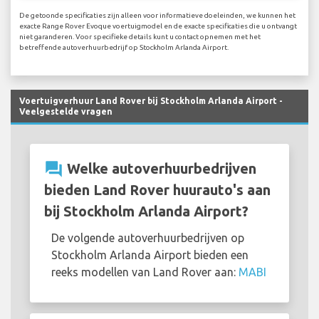
De getoonde specificaties zijn alleen voor informatieve doeleinden, we kunnen het
exacte Range Rover Evoque voertuigmodel en de exacte specificaties die u ontvangt
niet garanderen. Voor specifieke details kunt u contact opnemen met het
betreffende autoverhuurbedrijf op Stockholm Arlanda Airport.
Voertuigverhuur Land Rover bij Stockholm Arlanda Airport -
Veelgestelde vragen
question_answer
Welke autoverhuurbedrijven
bieden Land Rover huurauto's aan
bij Stockholm Arlanda Airport?
De volgende autoverhuurbedrijven op
Stockholm Arlanda Airport bieden een
reeks modellen van Land Rover aan:
MABI