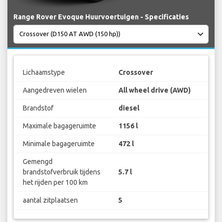
Range Rover Evoque Huurvoertuigen - Specificaties
Lichaamstype
Crossover
Aangedreven wielen
All wheel drive (AWD)
Brandstof
diesel
Maximale bagageruimte
1156 l
Minimale bagageruimte
472 l
Gemengd
brandstofverbruik tijdens
5.7 l
het rijden per 100 km
aantal zitplaatsen
5