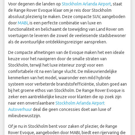
Voor degenen die landen op
Stockholm Arlanda Airport
, staat
de Range Rover Evoque klaar om je reis door Stockholm
absoluut plezierig te maken. Deze compacte SUV, aangeboden
door
MABI
, is een perfecte combinatie van luxe en
functionaliteit en belichaamt de toewijding van Land Rover om
voertuigen te leveren die zowel de veeleisende stadsbewoner
als de avontuurlijke ontdekkingsreiziger aanspreken.
De compacte afmetingen van de Evoque maken het een ideale
keuze voor het navigeren door de smalle straten van
Stockholm, terwijl het luxe interieur zorgt voor een
comfortabele rit na een lange vlucht. De milieuvriendelijke
kenmerken van het model, waaronder een mild hybride
systeem voor verbeterde brandstofefficiëntie, sluiten goed aan
bij het groene ethos van Stockholm. De Range Rover Evoque is
zeker een aantrekkelijke keuze voor klanten die op zoek zijn
naar een onverslaanbare
Stockholm Arlanda Airport
Autoverhuur
deal die geen concessies doet aan luxe of
milieubewustzijn.
Of je nu in Stockholm bent voor zaken of plezier, de Range
Rover Evoque, aangeboden door MABI, biedt een rijervaring die