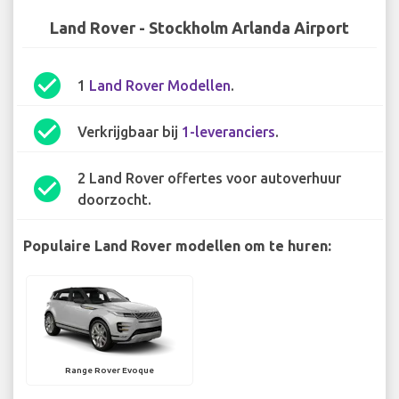
Land Rover - Stockholm Arlanda Airport
check_circle
1
Land Rover Modellen
.
check_circle
Verkrijgbaar bij
1-leveranciers
.
2 Land Rover offertes voor autoverhuur
check_circle
doorzocht.
Populaire Land Rover modellen om te huren:
Range Rover Evoque