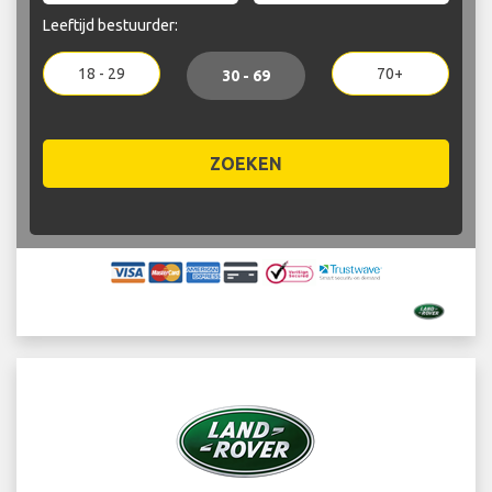
Leeftijd bestuurder:
18 - 29
70+
30 - 69
ZOEKEN