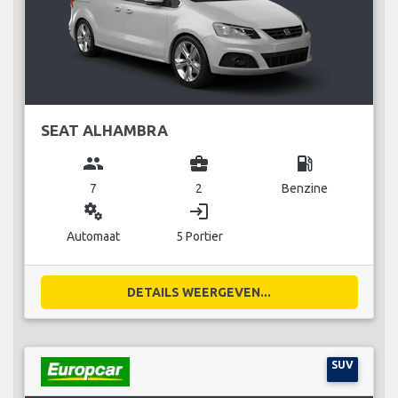
SEAT ALHAMBRA
group
business_center
local_gas_station
7
2
Benzine
miscellaneous_services
login
Automaat
5 Portier
DETAILS WEERGEVEN...
SUV