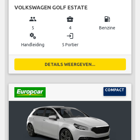
VOLKSWAGEN GOLF ESTATE
group
business_center
local_gas_station
5
4
Benzine
miscellaneous_services
login
Handleiding
5 Portier
DETAILS WEERGEVEN...
COMPACT