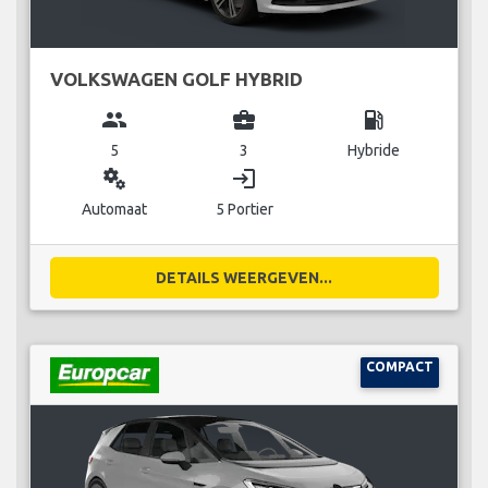
VOLKSWAGEN GOLF HYBRID
group
business_center
local_gas_station
5
3
Hybride
miscellaneous_services
login
Automaat
5 Portier
DETAILS WEERGEVEN...
COMPACT