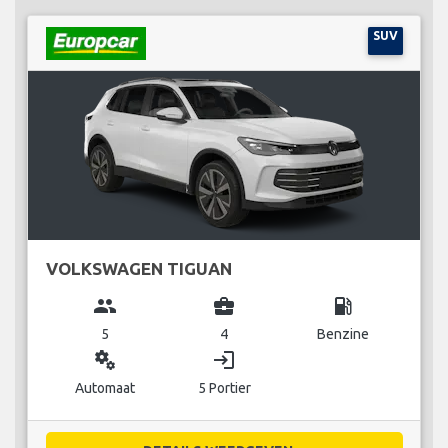
SUV
VOLKSWAGEN TIGUAN
group
business_center
local_gas_station
5
4
Benzine
miscellaneous_services
login
Automaat
5 Portier