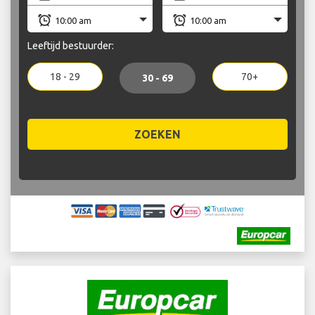
Leeftijd bestuurder:
18 - 29
70+
30 - 69
ZOEKEN