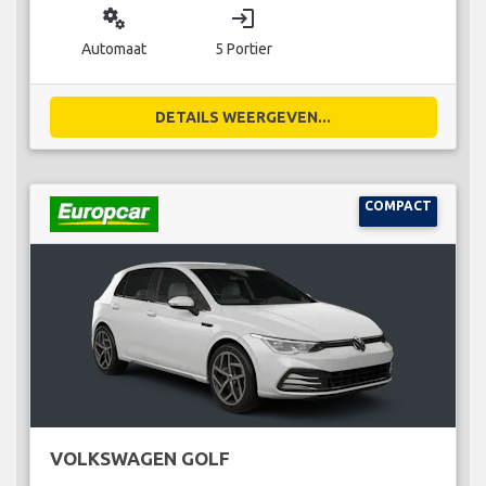
miscellaneous_services
login
Automaat
5 Portier
DETAILS WEERGEVEN...
COMPACT
VOLKSWAGEN GOLF