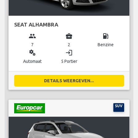
SEAT ALHAMBRA
group
business_center
local_gas_station
7
2
Benzine
miscellaneous_services
login
Automaat
5 Portier
DETAILS WEERGEVEN...
SUV