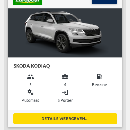
SKODA KODIAQ
group
business_center
local_gas_station
5
4
Benzine
miscellaneous_services
login
Automaat
5 Portier
DETAILS WEERGEVEN...