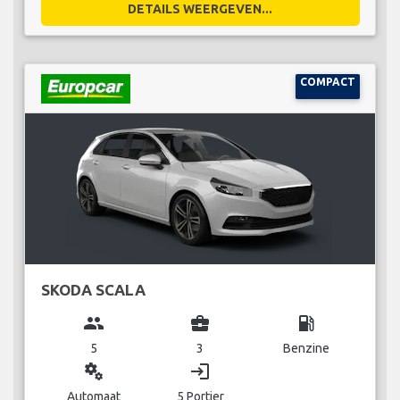
DETAILS WEERGEVEN...
COMPACT
SKODA SCALA
group
business_center
local_gas_station
5
3
Benzine
miscellaneous_services
login
Automaat
5 Portier