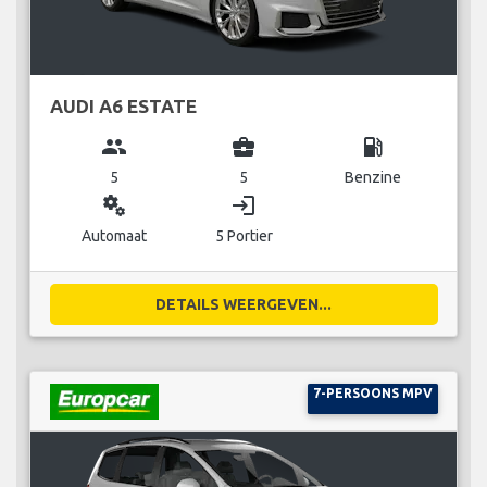
AUDI A6 ESTATE
group
business_center
local_gas_station
5
5
Benzine
miscellaneous_services
login
Automaat
5 Portier
DETAILS WEERGEVEN...
7-PERSOONS MPV