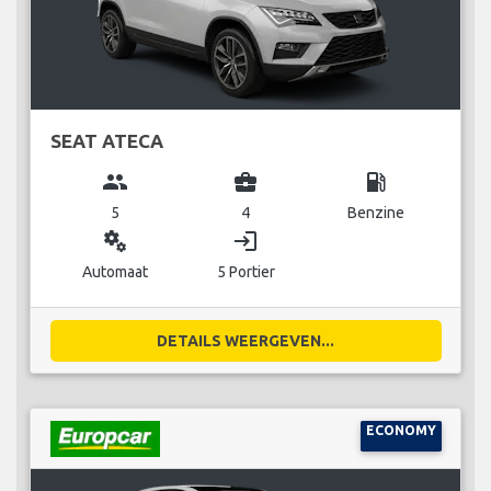
SEAT ATECA
group
business_center
local_gas_station
5
4
Benzine
miscellaneous_services
login
Automaat
5 Portier
DETAILS WEERGEVEN...
ECONOMY