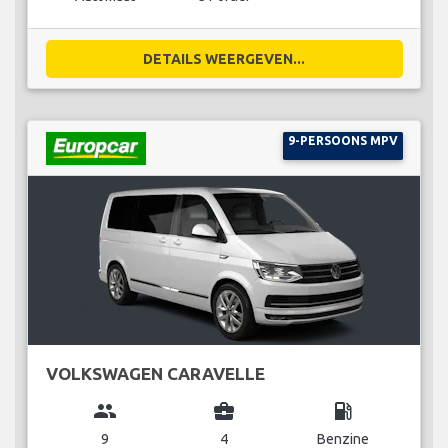
DETAILS WEERGEVEN...
9-PERSOONS MPV
VOLKSWAGEN CARAVELLE
group
business_center
local_gas_station
9
4
Benzine