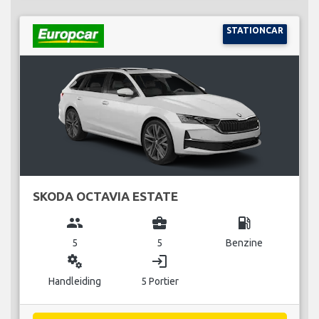
STATIONCAR
SKODA OCTAVIA ESTATE
group
business_center
local_gas_station
5
5
Benzine
miscellaneous_services
login
Handleiding
5 Portier