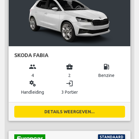
SKODA FABIA
group
business_center
local_gas_station
4
2
Benzine
miscellaneous_services
login
Handleiding
3 Portier
DETAILS WEERGEVEN...
STANDAARD