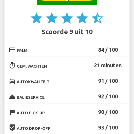
star
star
star
star
star_half
Scoorde 9 uit 10
credit_card
84 / 100
PRIJS
timer
21 minuten
GEM. WACHTEN
directions_car
91 / 100
AUTOKWALITEIT
room_service
92 / 100
BALIESERVICE
flag
90 / 100
AUTO PICK-UP
beenhere
93 / 100
AUTO DROP-OFF