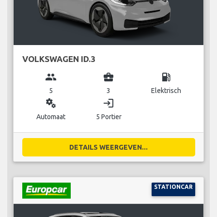
VOLKSWAGEN ID.3
group
business_center
local_gas_station
5
3
Elektrisch
miscellaneous_services
login
Automaat
5 Portier
DETAILS WEERGEVEN...
STATIONCAR