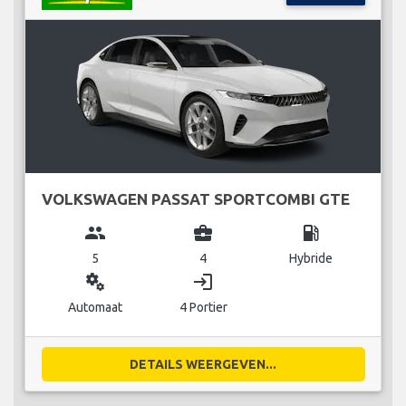
VOLKSWAGEN PASSAT SPORTCOMBI GTE
group
business_center
local_gas_station
5
4
Hybride
miscellaneous_services
login
Automaat
4 Portier
DETAILS WEERGEVEN...