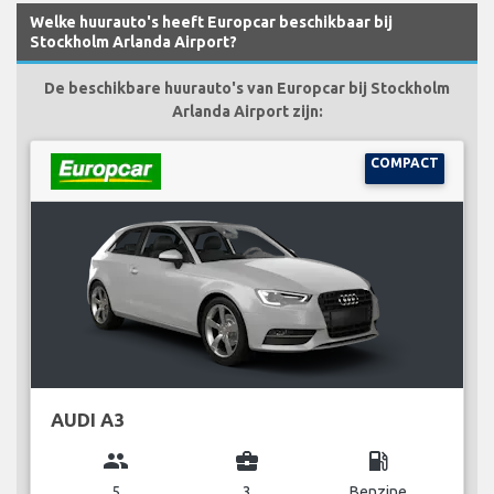
Welke huurauto's heeft Europcar beschikbaar bij
Stockholm Arlanda Airport?
De beschikbare huurauto's van Europcar bij Stockholm
Arlanda Airport zijn:
COMPACT
AUDI A3
group
business_center
local_gas_station
5
3
Benzine