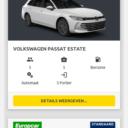
VOLKSWAGEN PASSAT ESTATE
group
business_center
local_gas_station
5
5
Benzine
miscellaneous_services
login
Automaat
5 Portier
DETAILS WEERGEVEN...
STANDAARD