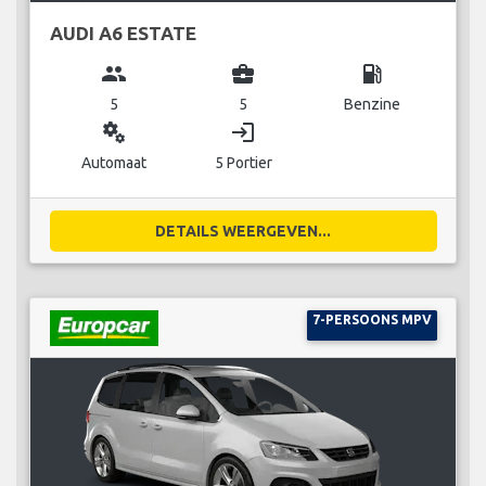
AUDI A6 ESTATE
group
business_center
local_gas_station
5
5
Benzine
miscellaneous_services
login
Automaat
5 Portier
DETAILS WEERGEVEN...
7-PERSOONS MPV