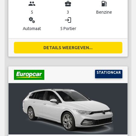
group
business_center
local_gas_station
5
3
Benzine
miscellaneous_services
login
Automaat
5 Portier
DETAILS WEERGEVEN...
STATIONCAR