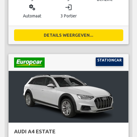
miscellaneous_services
login
Automaat
3 Portier
DETAILS WEERGEVEN...
STATIONCAR
AUDI A4 ESTATE