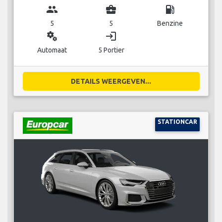
group
business_center
local_gas_station
5
5
Benzine
miscellaneous_services
login
Automaat
5 Portier
DETAILS WEERGEVEN...
STATIONCAR