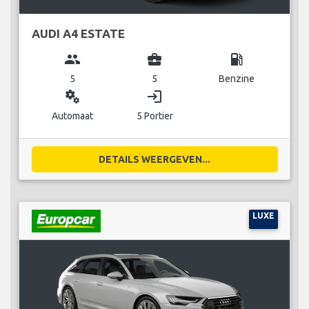
AUDI A4 ESTATE
group
business_center
local_gas_station
5
5
Benzine
miscellaneous_services
login
Automaat
5 Portier
DETAILS WEERGEVEN...
LUXE