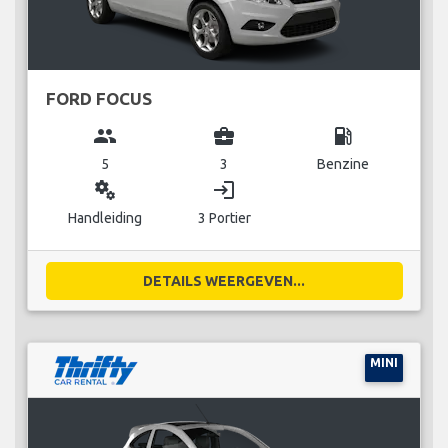
FORD FOCUS
group
business_center
local_gas_station
5
3
Benzine
miscellaneous_services
login
Handleiding
3 Portier
DETAILS WEERGEVEN...
MINI