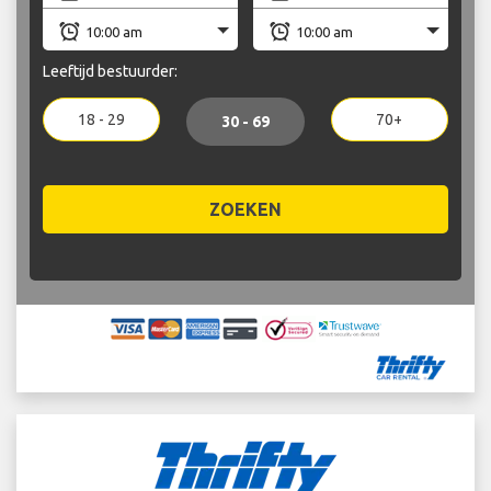
Leeftijd bestuurder:
18 - 29
70+
30 - 69
ZOEKEN