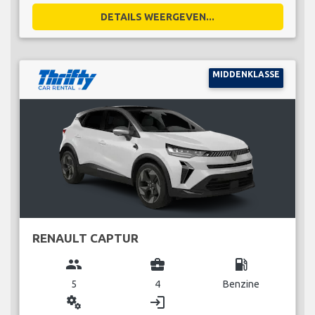
DETAILS WEERGEVEN...
MIDDENKLASSE
RENAULT CAPTUR
group
business_center
local_gas_station
5
4
Benzine
miscellaneous_services
login