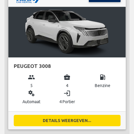
PEUGEOT 3008
group
business_center
local_gas_station
5
4
Benzine
miscellaneous_services
login
Automaat
4 Portier
DETAILS WEERGEVEN...