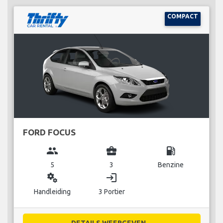
COMPACT
FORD FOCUS
group
business_center
local_gas_station
5
3
Benzine
miscellaneous_services
login
Handleiding
3 Portier
DETAILS WEERGEVEN...