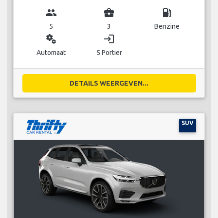
group
business_center
local_gas_station
5
3
Benzine
miscellaneous_services
login
Automaat
5 Portier
DETAILS WEERGEVEN...
SUV