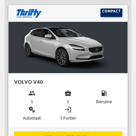
COMPACT
VOLVO V40
group
business_center
local_gas_station
5
3
Benzine
miscellaneous_services
login
Automaat
5 Portier