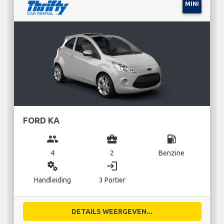
MINI
FORD KA
group
business_center
local_gas_station
4
2
Benzine
miscellaneous_services
login
Handleiding
3 Portier
DETAILS WEERGEVEN...