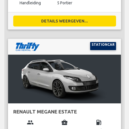
Handleiding
5 Portier
DETAILS WEERGEVEN...
STATIONCAR
RENAULT MEGANE ESTATE
group
business_center
local_gas_station