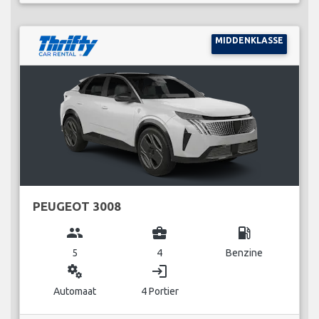
MIDDENKLASSE
PEUGEOT 3008
group
business_center
local_gas_station
5
4
Benzine
miscellaneous_services
login
Automaat
4 Portier