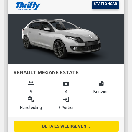
STATIONCAR
RENAULT MEGANE ESTATE
group
business_center
local_gas_station
5
4
Benzine
miscellaneous_services
login
Handleiding
5 Portier
DETAILS WEERGEVEN...