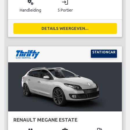
miscellaneous_services
login
Handleiding
5 Portier
DETAILS WEERGEVEN...
STATIONCAR
RENAULT MEGANE ESTATE