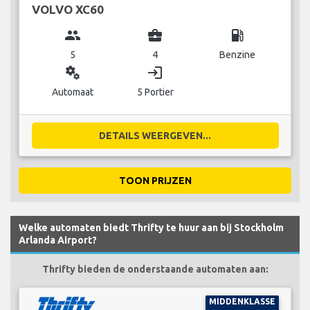
VOLVO XC60
group
business_center
local_gas_station
5
4
Benzine
miscellaneous_services
login
Automaat
5 Portier
DETAILS WEERGEVEN...
TOON PRIJZEN
Welke automaten biedt Thrifty te huur aan bij Stockholm
Arlanda Airport?
Thrifty bieden de onderstaande automaten aan:
MIDDENKLASSE