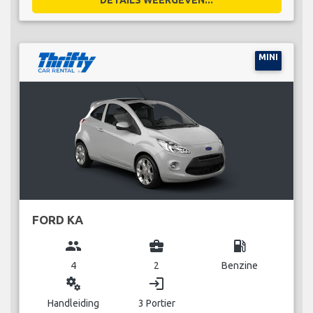
MINI
FORD KA
group
business_center
local_gas_station
4
2
Benzine
miscellaneous_services
login
Handleiding
3 Portier