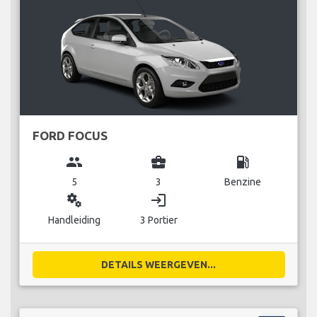
FORD FOCUS
group
business_center
local_gas_station
5
3
Benzine
miscellaneous_services
login
Handleiding
3 Portier
DETAILS WEERGEVEN...