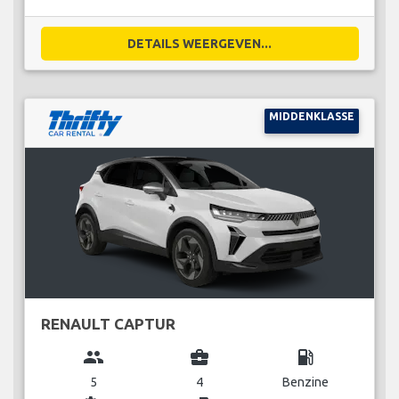
DETAILS WEERGEVEN...
MIDDENKLASSE
RENAULT CAPTUR
group
business_center
local_gas_station
5
4
Benzine