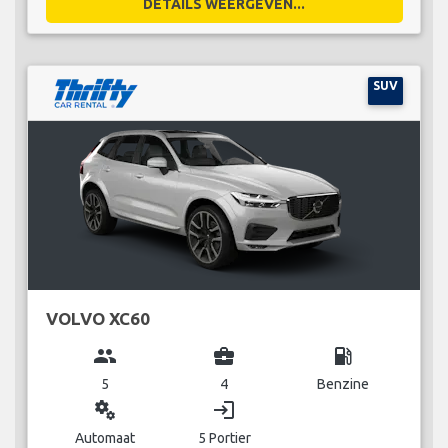
DETAILS WEERGEVEN...
SUV
VOLVO XC60
group
business_center
local_gas_station
5
4
Benzine
miscellaneous_services
login
Automaat
5 Portier