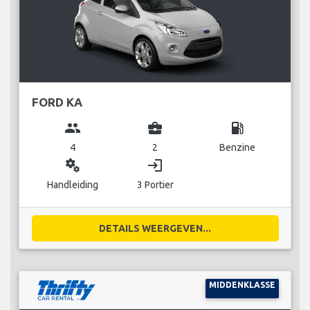
FORD KA
group
business_center
local_gas_station
4
2
Benzine
miscellaneous_services
login
Handleiding
3 Portier
DETAILS WEERGEVEN...
MIDDENKLASSE