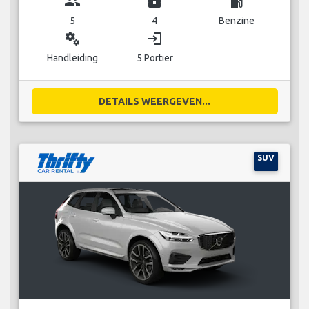
group
business_center
local_gas_station
5
4
Benzine
miscellaneous_services
login
Handleiding
5 Portier
DETAILS WEERGEVEN...
SUV