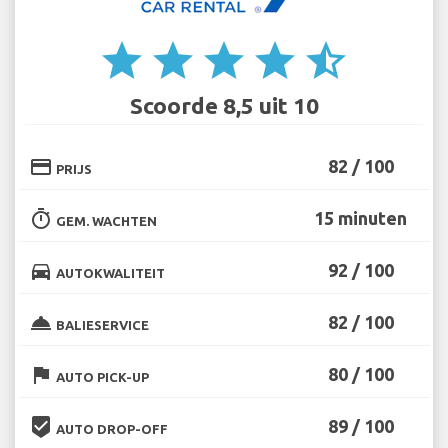
star
star
star
star
star_half
Scoorde 8,5 uit 10
credit_card
82 / 100
PRIJS
timer
15 minuten
GEM. WACHTEN
directions_car
92 / 100
AUTOKWALITEIT
room_service
82 / 100
BALIESERVICE
flag
80 / 100
AUTO PICK-UP
beenhere
89 / 100
AUTO DROP-OFF