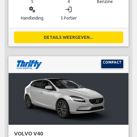
5
4
Benzine
miscellaneous_services
login
Handleiding
5 Portier
DETAILS WEERGEVEN...
COMPACT
VOLVO V40