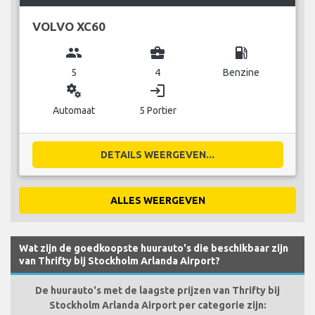
VOLVO XC60
group
business_center
local_gas_station
5
4
Benzine
miscellaneous_services
login
Automaat
5 Portier
DETAILS WEERGEVEN...
ALLES WEERGEVEN
Wat zijn de goedkoopste huurauto's die beschikbaar zijn
van Thrifty bij Stockholm Arlanda Airport?
De huurauto's met de laagste prijzen van Thrifty bij
Stockholm Arlanda Airport per categorie zijn: