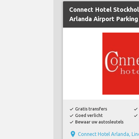
Connect Hotel Stockho
Arlanda Airport Parking
Gratis transfers
check
check
Goed verlicht
check
check
Bewaar uw autosleutels
check
place
Connect Hotel Arlanda, Lin