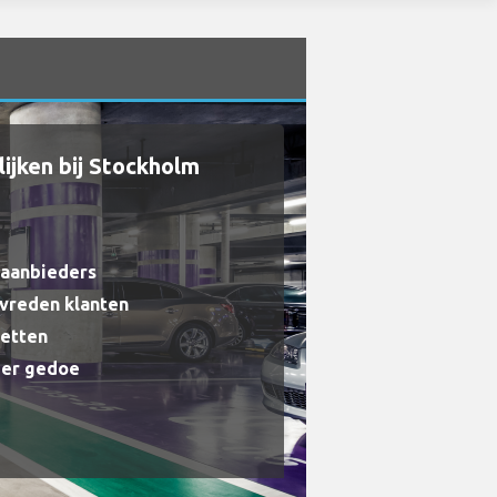
ijken bij Stockholm
raanbieders
evreden klanten
getten
der gedoe