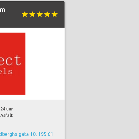
lm
star
star
star
star
star
24 uur
Asfalt
dberghs gata 10, 195 61