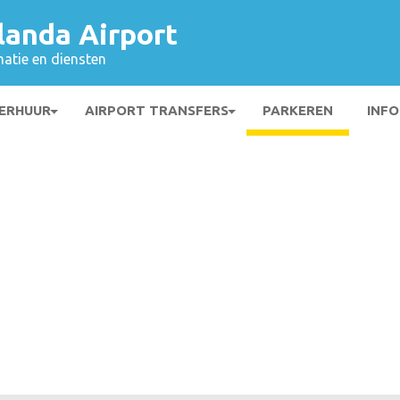
landa Airport
matie en diensten
ERHUUR
AIRPORT TRANSFERS
PARKEREN
INFO