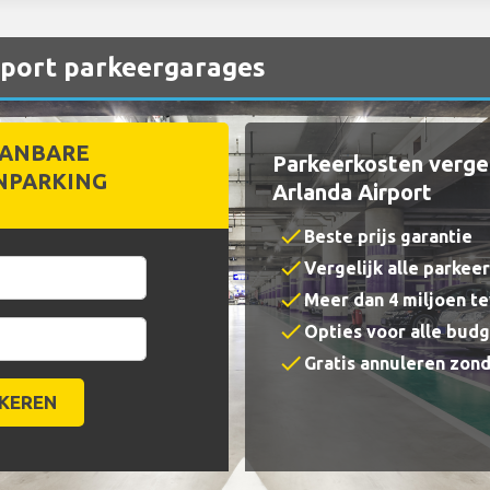
rport parkeergarages
ANBARE
Parkeerkosten vergel
NPARKING
Arlanda Airport
check
Beste prijs garantie
check
Vergelijk alle parkee
check
Meer dan 4 miljoen t
check
Opties voor alle bud
check
Gratis annuleren zon