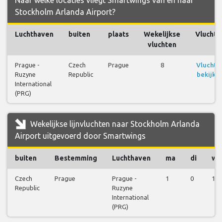
Naar welke locaties vliegt Smartwings van en naar
Stockholm Arlanda Airport?
Luchthaven
buiten
plaats
Wekelijkse
Vluchte
vluchten
Prague -
Czech
Prague
8
Vluchte
Ruzyne
Republic
bekijke
International
(PRG)
Wekelijkse lijnvluchten naar Stockholm Arlanda
Airport uitgevoerd door Smartwings
buiten
Bestemming
Luchthaven
ma
di
wo
Czech
Prague
Prague -
1
0
1
Republic
Ruzyne
International
(PRG)