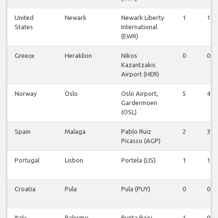
United
Newark
Newark Liberty
1
1
States
International
(EWR)
Greece
Heraklion
Nikos
0
0
Kazantzakis
Airport (HER)
Norway
Oslo
Oslo Airport,
5
4
Gardermoen
(OSL)
Spain
Malaga
Pablo Ruiz
2
3
Picasso (AGP)
Portugal
Lisbon
Portela (LIS)
1
1
Croatia
Pula
Pula (PUY)
0
0
Italy
Palermo
Punta Raisi
1
0