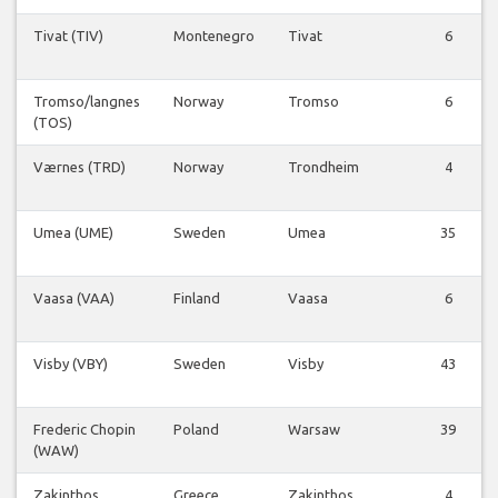
Tivat (TIV)
Montenegro
Tivat
6
Tromso/langnes
Norway
Tromso
6
(TOS)
Værnes (TRD)
Norway
Trondheim
4
Umea (UME)
Sweden
Umea
35
Vaasa (VAA)
Finland
Vaasa
6
Visby (VBY)
Sweden
Visby
43
Frederic Chopin
Poland
Warsaw
39
(WAW)
Zakinthos
Greece
Zakinthos
4