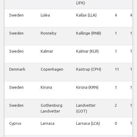
(JFK)
Sweden
Lulea
Kallax (LLA)
4
4
Sweden
Ronneby
Kallinge (RNB)
1
1
Sweden
Kalmar
Kalmar (KLR)
1
1
Denmark
Copenhagen
Kastrup (CPH)
11
11
Sweden
Kiruna
Kiruna (KRN)
1
1
Sweden
Gothenburg
Landvetter
2
1
Landvetter
(GOT)
Cyprus
Larnaca
Larnaca (LCA)
0
1