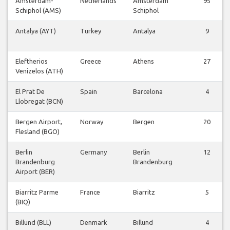
Amsterdam-
Netherlands
Amsterdam
95
Schiphol (AMS)
Schiphol
Antalya (AYT)
Turkey
Antalya
9
Eleftherios
Greece
Athens
27
Venizelos (ATH)
El Prat De
Spain
Barcelona
4
Llobregat (BCN)
Bergen Airport,
Norway
Bergen
20
Flesland (BGO)
Berlin
Germany
Berlin
12
Brandenburg
Brandenburg
Airport (BER)
Biarritz Parme
France
Biarritz
5
(BIQ)
Billund (BLL)
Denmark
Billund
4