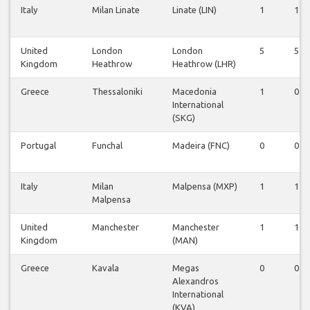
Italy
Milan Linate
Linate (LIN)
1
1
United
London
London
5
5
Kingdom
Heathrow
Heathrow (LHR)
Greece
Thessaloniki
Macedonia
1
0
International
(SKG)
Portugal
Funchal
Madeira (FNC)
0
0
Italy
Milan
Malpensa (MXP)
1
1
Malpensa
United
Manchester
Manchester
1
1
Kingdom
(MAN)
Greece
Kavala
Megas
0
0
Alexandros
International
(KVA)