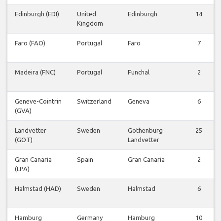
Edinburgh (EDI)
United
Edinburgh
14
Kingdom
Faro (FAO)
Portugal
Faro
7
Madeira (FNC)
Portugal
Funchal
2
Geneve-Cointrin
Switzerland
Geneva
6
(GVA)
Landvetter
Sweden
Gothenburg
25
(GOT)
Landvetter
Gran Canaria
Spain
Gran Canaria
2
(LPA)
Halmstad (HAD)
Sweden
Halmstad
6
Hamburg
Germany
Hamburg
10