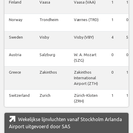
Finland
Vaasa
Vaasa (VAA)
1
1
Norway
Trondheim
Værnes (TRD)
1
0
Sweden
Visby
Visby (VBY)
4
5
Austria
Salzburg
W. A. Mozart
0
0
(SZG)
Greece
Zakinthos
Zakinthos
0
1
International
Airport (ZTH)
Switzerland
Zurich
Zürich-Kloten
1
1
(ZRH)
Wekelijkse lijnvluchten vanaf Stockholm Arlanda
Airport uitgevoerd door SAS