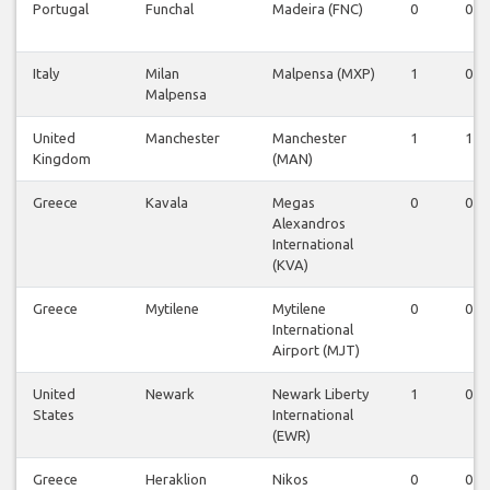
Portugal
Funchal
Madeira (FNC)
0
0
Italy
Milan
Malpensa (MXP)
1
0
Malpensa
United
Manchester
Manchester
1
1
Kingdom
(MAN)
Greece
Kavala
Megas
0
0
Alexandros
International
(KVA)
Greece
Mytilene
Mytilene
0
0
International
Airport (MJT)
United
Newark
Newark Liberty
1
0
States
International
(EWR)
Greece
Heraklion
Nikos
0
0