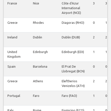
France
Nice
Côte d'Azur
3
3
International
Airport (NCE)
Greece
Rhodes
Diagoras (RHO)
0
1
Ireland
Dublin
Dublin (DUB)
2
2
United
Edinburgh
Edinburgh (EDI)
1
1
Kingdom
Spain
Barcelona
El Prat De
0
0
Llobregat (BCN)
Greece
Athens
Eleftherios
2
2
Venizelos (ATH)
Portugal
Faro
Faro (FAO)
1
0
Italy
Rome
Fiumicino (FCO)
1
0