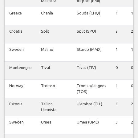
Mallorca
Airport (PMI)
Greece
Chania
Souda (CHQ)
1
1
Croatia
Split
Split (SPU)
2
2
Sweden
Malmo
Sturup (MMX)
1
1
Montenegro
Tivat
Tivat (TIV)
0
0
Norway
Tromso
Tromso/langnes
1
0
(TOS)
Estonia
Tallinn
Ulemiste (TLL)
1
2
Ulemiste
Sweden
Umea
Umea (UME)
3
2