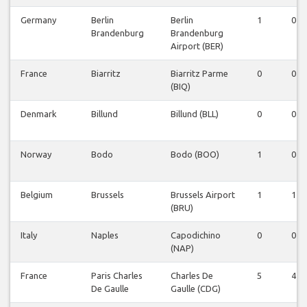
Germany
Berlin
Berlin
1
0
Brandenburg
Brandenburg
Airport (BER)
France
Biarritz
Biarritz Parme
0
0
(BIQ)
Denmark
Billund
Billund (BLL)
0
0
Norway
Bodo
Bodo (BOO)
1
0
Belgium
Brussels
Brussels Airport
1
1
(BRU)
Italy
Naples
Capodichino
0
0
(NAP)
France
Paris Charles
Charles De
5
4
De Gaulle
Gaulle (CDG)