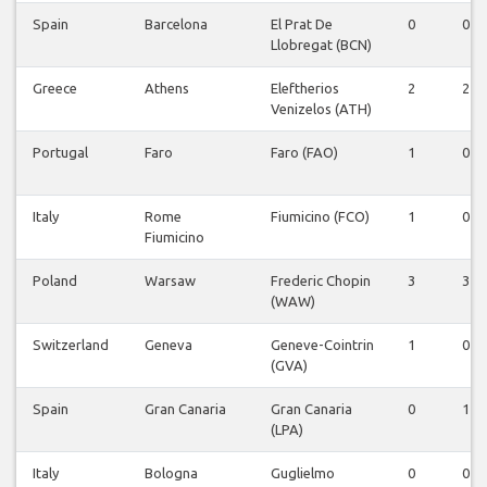
Spain
Barcelona
El Prat De
0
0
Llobregat (BCN)
Greece
Athens
Eleftherios
2
2
Venizelos (ATH)
Portugal
Faro
Faro (FAO)
1
0
Italy
Rome
Fiumicino (FCO)
1
0
Fiumicino
Poland
Warsaw
Frederic Chopin
3
3
(WAW)
Switzerland
Geneva
Geneve-Cointrin
1
0
(GVA)
Spain
Gran Canaria
Gran Canaria
0
1
(LPA)
Italy
Bologna
Guglielmo
0
0