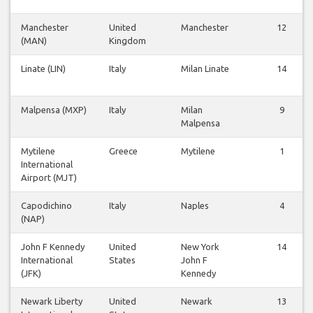
Manchester
United
Manchester
12
(MAN)
Kingdom
Linate (LIN)
Italy
Milan Linate
14
Malpensa (MXP)
Italy
Milan
9
Malpensa
Mytilene
Greece
Mytilene
1
International
Airport (MJT)
Capodichino
Italy
Naples
4
(NAP)
John F Kennedy
United
New York
14
International
States
John F
(JFK)
Kennedy
Newark Liberty
United
Newark
13