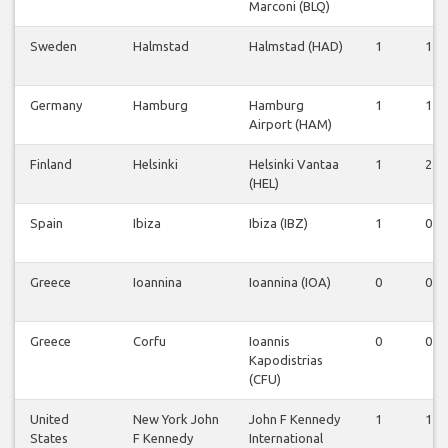
Marconi (BLQ)
Sweden
Halmstad
Halmstad (HAD)
1
1
Germany
Hamburg
Hamburg
1
1
Airport (HAM)
Finland
Helsinki
Helsinki Vantaa
1
2
(HEL)
Spain
Ibiza
Ibiza (IBZ)
1
0
Greece
Ioannina
Ioannina (IOA)
0
0
Greece
Corfu
Ioannis
0
0
Kapodistrias
(CFU)
United
New York John
John F Kennedy
1
1
States
F Kennedy
International