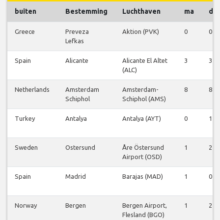
buiten
Bestemming
Luchthaven
ma
di
Greece
Preveza
Aktion (PVK)
0
0
Lefkas
Spain
Alicante
Alicante El Altet
3
3
(ALC)
Netherlands
Amsterdam
Amsterdam-
8
8
Schiphol
Schiphol (AMS)
Turkey
Antalya
Antalya (AYT)
0
1
Sweden
Ostersund
Åre Östersund
1
2
Airport (OSD)
Spain
Madrid
Barajas (MAD)
1
0
Norway
Bergen
Bergen Airport,
1
2
Flesland (BGO)