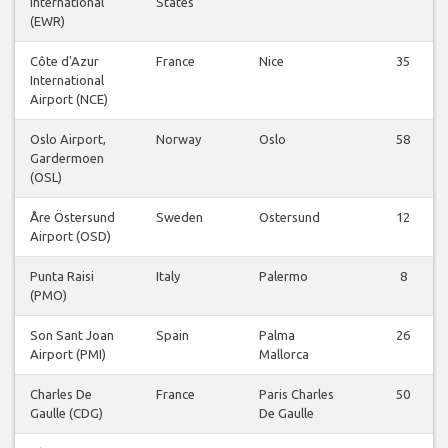
International
States
(EWR)
Côte d'Azur
France
Nice
35
International
Airport (NCE)
Oslo Airport,
Norway
Oslo
58
Gardermoen
(OSL)
Åre Östersund
Sweden
Ostersund
12
Airport (OSD)
Punta Raisi
Italy
Palermo
8
(PMO)
Son Sant Joan
Spain
Palma
26
Airport (PMI)
Mallorca
Charles De
France
Paris Charles
50
Gaulle (CDG)
De Gaulle