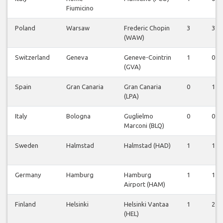
Fiumicino
Poland
Warsaw
Frederic Chopin
3
3
(WAW)
Switzerland
Geneva
Geneve-Cointrin
1
0
(GVA)
Spain
Gran Canaria
Gran Canaria
0
1
(LPA)
Italy
Bologna
Guglielmo
0
0
Marconi (BLQ)
Sweden
Halmstad
Halmstad (HAD)
1
1
Germany
Hamburg
Hamburg
1
1
Airport (HAM)
Finland
Helsinki
Helsinki Vantaa
1
2
(HEL)