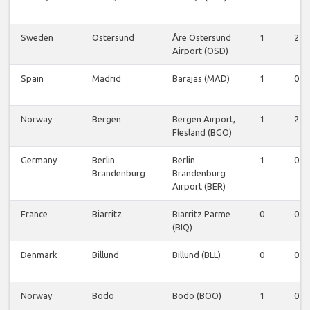
Sweden
Ostersund
Åre Östersund
1
2
Airport (OSD)
Spain
Madrid
Barajas (MAD)
1
0
Norway
Bergen
Bergen Airport,
1
2
Flesland (BGO)
Germany
Berlin
Berlin
1
0
Brandenburg
Brandenburg
Airport (BER)
France
Biarritz
Biarritz Parme
0
0
(BIQ)
Denmark
Billund
Billund (BLL)
0
0
Norway
Bodo
Bodo (BOO)
1
0