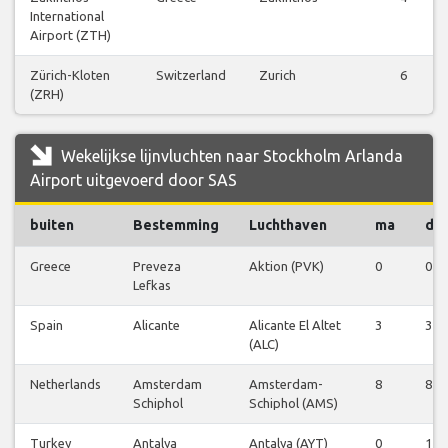
International
Airport (ZTH)
Zürich-Kloten
Switzerland
Zurich
6
(ZRH)
Wekelijkse lijnvluchten naar Stockholm Arlanda
Airport uitgevoerd door SAS
buiten
Bestemming
Luchthaven
ma
di
Greece
Preveza
Aktion (PVK)
0
0
Lefkas
Spain
Alicante
Alicante El Altet
3
3
(ALC)
Netherlands
Amsterdam
Amsterdam-
8
8
Schiphol
Schiphol (AMS)
Turkey
Antalya
Antalya (AYT)
0
1