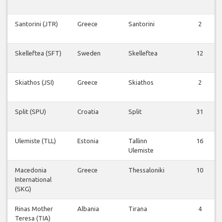
Santorini (JTR)
Greece
Santorini
2
Skelleftea (SFT)
Sweden
Skelleftea
12
Skiathos (JSI)
Greece
Skiathos
2
Split (SPU)
Croatia
Split
31
Ulemiste (TLL)
Estonia
Tallinn
16
Ulemiste
Macedonia
Greece
Thessaloniki
10
International
(SKG)
Rinas Mother
Albania
Tirana
4
Teresa (TIA)