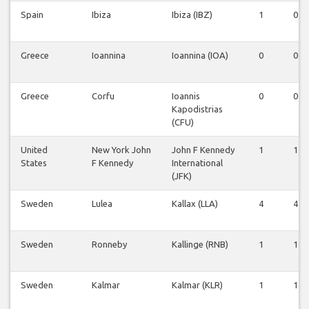
Spain
Ibiza
Ibiza (IBZ)
1
0
Greece
Ioannina
Ioannina (IOA)
0
0
Greece
Corfu
Ioannis
0
0
Kapodistrias
(CFU)
United
New York John
John F Kennedy
1
1
States
F Kennedy
International
(JFK)
Sweden
Lulea
Kallax (LLA)
4
4
Sweden
Ronneby
Kallinge (RNB)
1
1
Sweden
Kalmar
Kalmar (KLR)
1
1