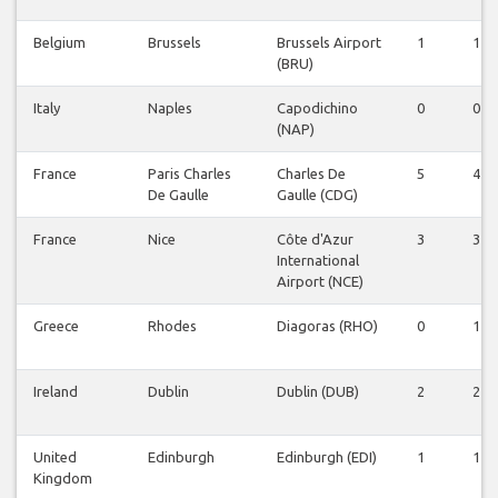
Belgium
Brussels
Brussels Airport
1
1
(BRU)
Italy
Naples
Capodichino
0
0
(NAP)
France
Paris Charles
Charles De
5
4
De Gaulle
Gaulle (CDG)
France
Nice
Côte d'Azur
3
3
International
Airport (NCE)
Greece
Rhodes
Diagoras (RHO)
0
1
Ireland
Dublin
Dublin (DUB)
2
2
United
Edinburgh
Edinburgh (EDI)
1
1
Kingdom