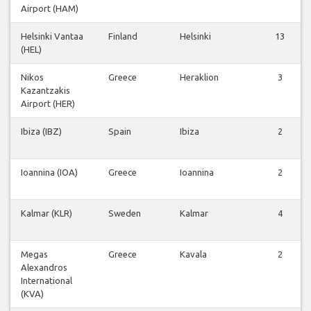
Airport (HAM)
Helsinki Vantaa
Finland
Helsinki
13
(HEL)
Nikos
Greece
Heraklion
3
Kazantzakis
Airport (HER)
Ibiza (IBZ)
Spain
Ibiza
2
Ioannina (IOA)
Greece
Ioannina
2
Kalmar (KLR)
Sweden
Kalmar
4
Megas
Greece
Kavala
2
Alexandros
International
(KVA)