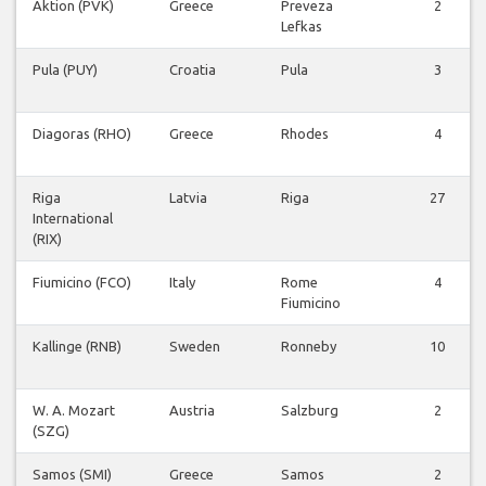
Aktion (PVK)
Greece
Preveza
2
Lefkas
Pula (PUY)
Croatia
Pula
3
Diagoras (RHO)
Greece
Rhodes
4
Riga
Latvia
Riga
27
International
(RIX)
Fiumicino (FCO)
Italy
Rome
4
Fiumicino
Kallinge (RNB)
Sweden
Ronneby
10
W. A. Mozart
Austria
Salzburg
2
(SZG)
Samos (SMI)
Greece
Samos
2