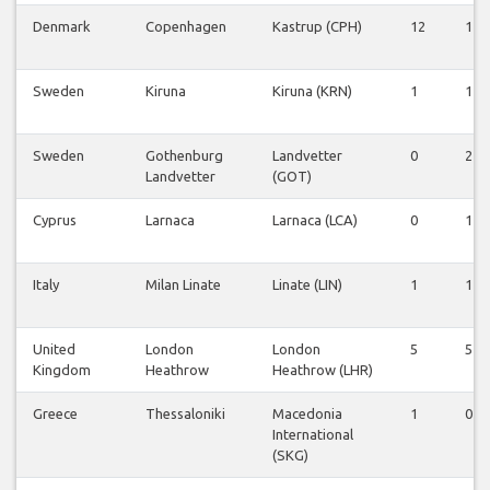
Denmark
Copenhagen
Kastrup (CPH)
12
11
Sweden
Kiruna
Kiruna (KRN)
1
1
Sweden
Gothenburg
Landvetter
0
2
Landvetter
(GOT)
Cyprus
Larnaca
Larnaca (LCA)
0
1
Italy
Milan Linate
Linate (LIN)
1
1
United
London
London
5
5
Kingdom
Heathrow
Heathrow (LHR)
Greece
Thessaloniki
Macedonia
1
0
International
(SKG)