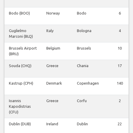
Bodo (BOO)
Norway
Bodo
6
Guglielmo
Italy
Bologna
4
Marconi (BLQ)
Brussels Airport
Belgium
Brussels
10
(BRU)
Souda (CHQ)
Greece
Chania
17
Kastrup (CPH)
Denmark
Copenhagen
140
Ioannis
Greece
Corfu
2
Kapodistrias
(CFU)
Dublin (DUB)
Ireland
Dublin
22