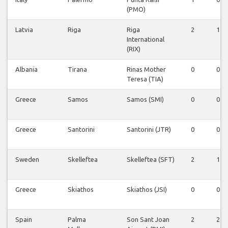
(PMO)
Latvia
Riga
Riga
2
1
International
(RIX)
Albania
Tirana
Rinas Mother
0
0
Teresa (TIA)
Greece
Samos
Samos (SMI)
0
0
Greece
Santorini
Santorini (JTR)
0
0
Sweden
Skelleftea
Skelleftea (SFT)
2
1
Greece
Skiathos
Skiathos (JSI)
0
0
Spain
Palma
Son Sant Joan
2
2