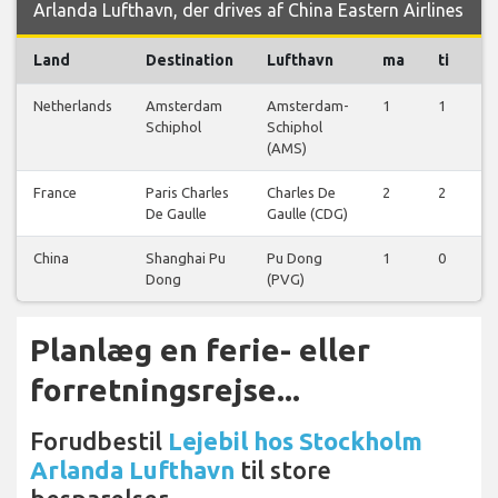
Arlanda Lufthavn, der drives af China Eastern Airlines
Land
Destination
Lufthavn
ma
ti
o
Netherlands
Amsterdam
Amsterdam-
1
1
1
Schiphol
Schiphol
(AMS)
France
Paris Charles
Charles De
2
2
2
De Gaulle
Gaulle (CDG)
China
Shanghai Pu
Pu Dong
1
0
0
Dong
(PVG)
Planlæg en ferie- eller
forretningsrejse...
Forudbestil
Lejebil hos Stockholm
Arlanda Lufthavn
til store