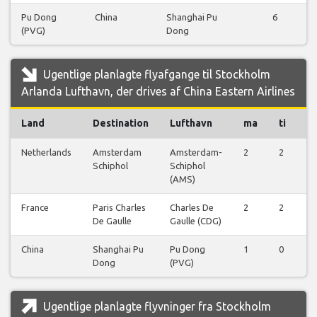
Pu Dong
China
Shanghai Pu
6
(PVG)
Dong
Ugentlige planlagte flyafgange til Stockholm
Arlanda Lufthavn, der drives af China Eastern Airlines
Land
Destination
Lufthavn
ma
ti
o
Netherlands
Amsterdam
Amsterdam-
2
2
2
Schiphol
Schiphol
(AMS)
France
Paris Charles
Charles De
2
2
2
De Gaulle
Gaulle (CDG)
China
Shanghai Pu
Pu Dong
1
0
0
Dong
(PVG)
Ugentlige planlagte flyvninger fra Stockholm