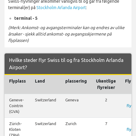
Swiss-flyvninger ankommer vanligvis til og går fra følgende
terminal(er) på
Stockholm Arlanda Airport
:
terminal - 5
(Merk: Ankomst- og avgangsterminaler kan og endres av ulike
årsaker - sjekk alltid ankomst- og avgangsskjermene på
flyplassen)
Hvilke steder flyr Swiss til og fra Stockholm Arlanda
Airport?
Flyplass
Land
plassering
Ukentlige
Flyre
flyreiser
Geneve-
Switzerland
Geneva
2
S
Cointrin
flyre
(GVA)
Zürich-
Switzerland
Zurich
7
S
Kloten
flyre
(ZRH)