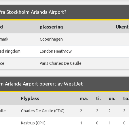
 fra Stockholm Arlanda Airport?
nd
plassering
Ukentl
mark
Copenhagen
ted Kingdom
London Heathrow
nce
Paris Charles De Gaulle
olm Arlanda Airport operert av WestJet
Flyplass
ma.
ti.
on.
to
ulle
Charles De Gaulle (CDG)
2
2
2
2
Kastrup (CPH)
1
0
1
0