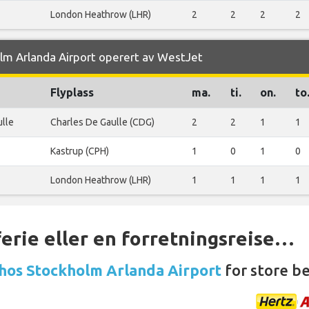
London Heathrow (LHR)
2
2
2
2
olm Arlanda Airport operert av WestJet
Flyplass
ma.
ti.
on.
to
ulle
Charles De Gaulle (CDG)
2
2
1
1
Kastrup (CPH)
1
0
1
0
London Heathrow (LHR)
1
1
1
1
ferie eller en forretningsreise…
 hos Stockholm Arlanda Airport
for store be