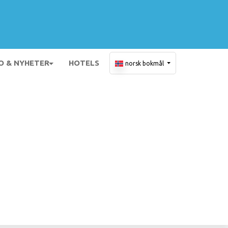
O & NYHETER
HOTELS
norsk bokmål