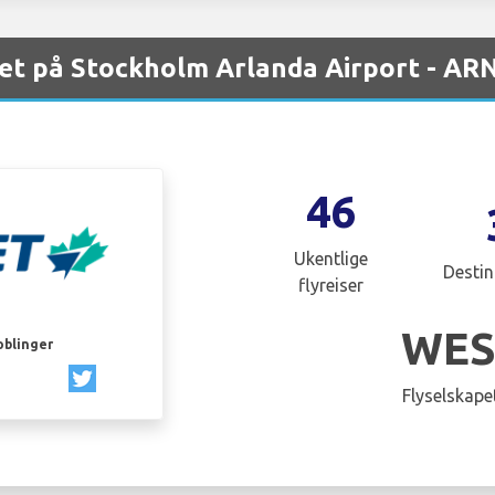
t på Stockholm Arlanda Airport - AR
46
Ukentlige
Destin
flyreiser
WES
oblinger
Flyselskapet