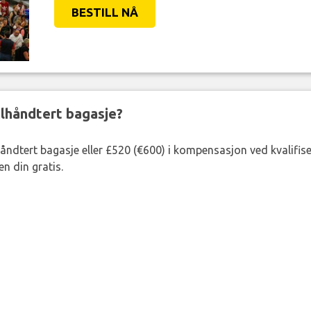
BESTILL NÅ
eilhåndtert bagasje?
lhåndtert bagasje eller £520 (€600) i kompensasjon ved kvalifis
n din gratis.