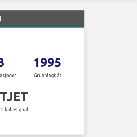
N
3
1995
asjoner
Grunnlagt år
TJET
s kallesignal