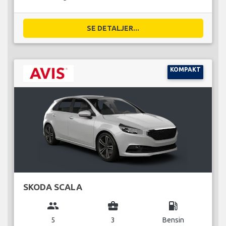
SE DETALJER...
KOMPAKT
SKODA SCALA
group
business_center
local_gas_station
5
3
Bensin