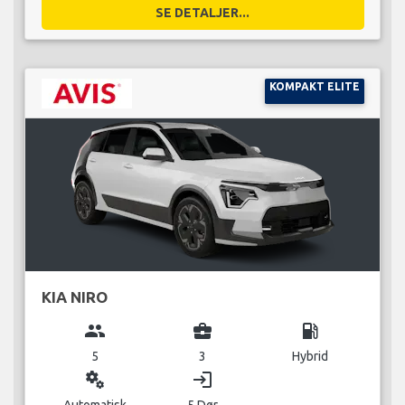
SE DETALJER...
KOMPAKT ELITE
KIA NIRO
group
business_center
local_gas_station
5
3
Hybrid
miscellaneous_services
login