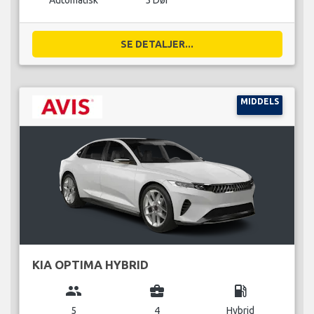
Automatisk
5 Dør
SE DETALJER...
MIDDELS
KIA OPTIMA HYBRID
group
business_center
local_gas_station
5
4
Hybrid