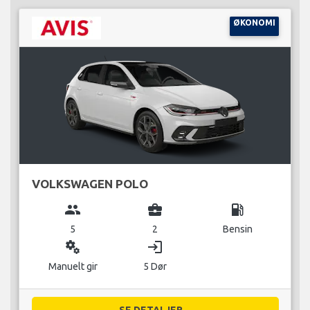
ØKONOMI
VOLKSWAGEN POLO
group
business_center
local_gas_station
5
2
Bensin
miscellaneous_services
login
Manuelt gir
5 Dør
SE DETALJER...