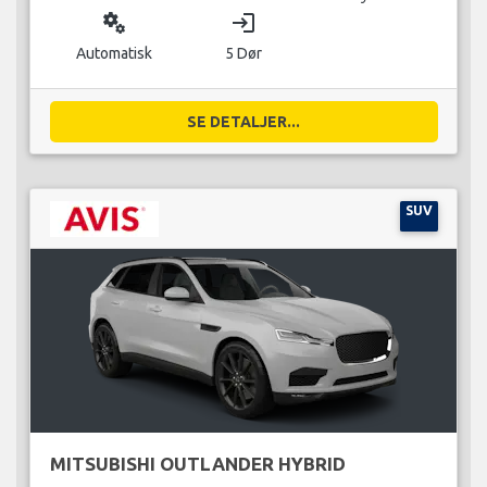
miscellaneous_services
login
Automatisk
5 Dør
SE DETALJER...
SUV
MITSUBISHI OUTLANDER HYBRID