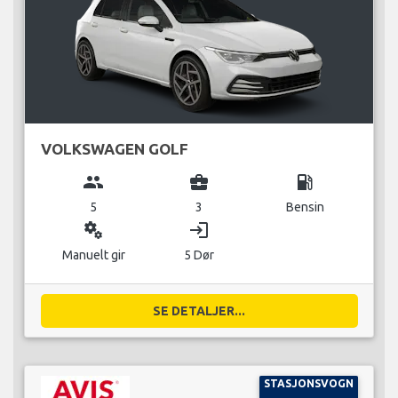
VOLKSWAGEN GOLF
group
business_center
local_gas_station
5
3
Bensin
miscellaneous_services
login
Manuelt gir
5 Dør
SE DETALJER...
STASJONSVOGN