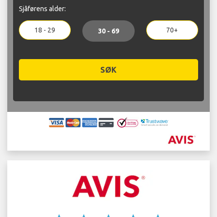
Sjåførens alder:
18 - 29
70+
30 - 69
SØK