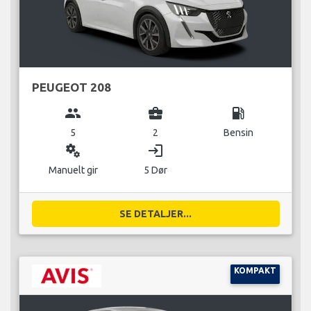
PEUGEOT 208
group
business_center
local_gas_station
5
2
Bensin
miscellaneous_services
login
Manuelt gir
5 Dør
SE DETALJER...
KOMPAKT