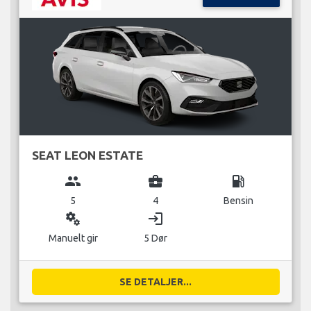
SEAT LEON ESTATE
group
business_center
local_gas_station
5
4
Bensin
miscellaneous_services
login
Manuelt gir
5 Dør
SE DETALJER...