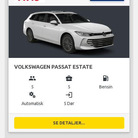
VOLKSWAGEN PASSAT ESTATE
group
business_center
local_gas_station
5
5
Bensin
miscellaneous_services
login
Automatisk
5 Dør
SE DETALJER...