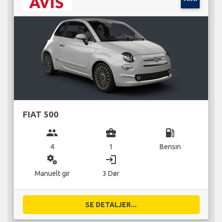
FIAT 500
group
business_center
local_gas_station
4
1
Bensin
miscellaneous_services
login
Manuelt gir
3 Dør
SE DETALJER...