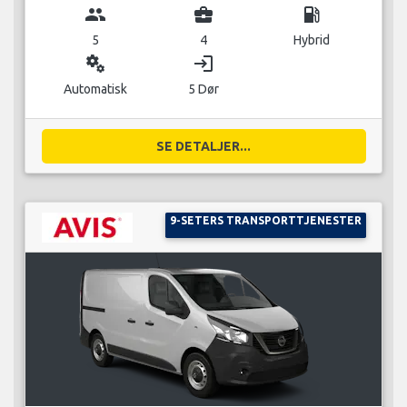
group
business_center
local_gas_station
5
4
Hybrid
miscellaneous_services
login
Automatisk
5 Dør
SE DETALJER...
9-SETERS TRANSPORTTJENESTER