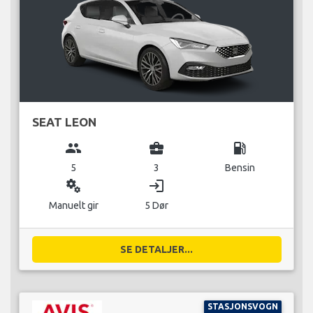
SEAT LEON
group
business_center
local_gas_station
5
3
Bensin
miscellaneous_services
login
Manuelt gir
5 Dør
SE DETALJER...
STASJONSVOGN