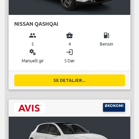
NISSAN QASHQAI
group
business_center
local_gas_station
5
4
Bensin
miscellaneous_services
login
Manuelt gir
5 Dør
SE DETALJER...
ØKONOMI