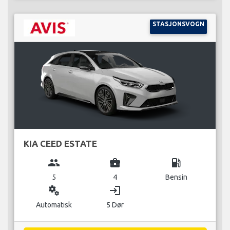
STASJONSVOGN
KIA CEED ESTATE
group
business_center
local_gas_station
5
4
Bensin
miscellaneous_services
login
Automatisk
5 Dør