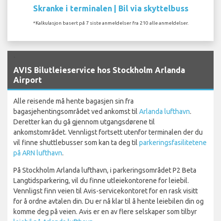
Skranke i terminalen | Bil via skyttelbuss
*Kalkulasjon basert på 7 siste anmeldelser fra 210 alle anmeldelser.
`
AVIS Bilutleieservice hos Stockholm Arlanda
Airport
Alle reisende må hente bagasjen sin fra
bagasjehentingsområdet ved ankomst til
Arlanda lufthavn
.
Deretter kan du gå gjennom utgangsdørene til
ankomstområdet. Vennligst fortsett utenfor terminalen der du
vil finne shuttlebusser som kan ta deg til
parkeringsfasilitetene
på ARN lufthavn
.
På Stockholm Arlanda lufthavn, i parkeringsområdet P2 Beta
Langtidsparkering, vil du finne utleiekontorene for leiebil.
Vennligst finn veien til Avis-servicekontoret for en rask visitt
for å ordne avtalen din. Du er nå klar til å hente leiebilen din og
komme deg på veien. Avis er en av flere selskaper som tilbyr