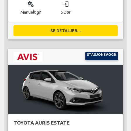
miscellaneous_services
login
Manuelt gir
5 Dør
SE DETALJER...
STASJONSVOGN
TOYOTA AURIS ESTATE