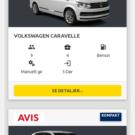
VOLKSWAGEN CARAVELLE
group
business_center
local_gas_station
9
4
Bensin
miscellaneous_services
login
Manuelt gir
5 Dør
SE DETALJER...
KOMPAKT