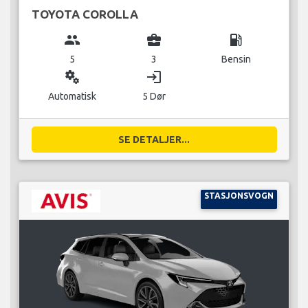
TOYOTA COROLLA
group
business_center
local_gas_station
5
3
Bensin
miscellaneous_services
login
Automatisk
5 Dør
SE DETALJER...
STASJONSVOGN