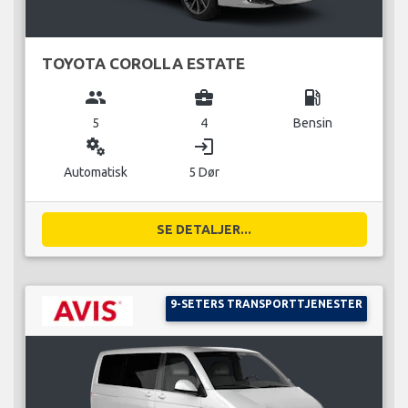
TOYOTA COROLLA ESTATE
group
business_center
local_gas_station
5
4
Bensin
miscellaneous_services
login
Automatisk
5 Dør
SE DETALJER...
9-SETERS TRANSPORTTJENESTER