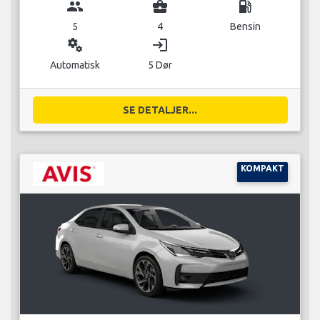
group
business_center
local_gas_station
5
4
Bensin
miscellaneous_services
login
Automatisk
5 Dør
SE DETALJER...
KOMPAKT