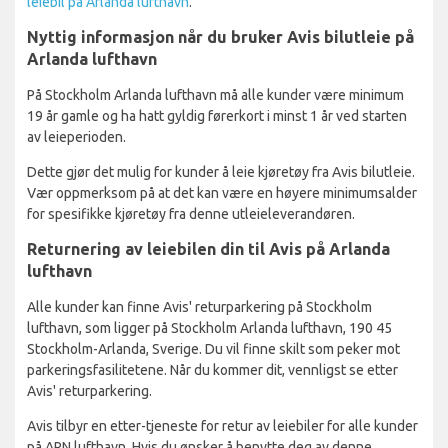
leiebil på Arlanda lufthavn
.
Nyttig informasjon når du bruker Avis bilutleie på
Arlanda lufthavn
På Stockholm Arlanda lufthavn må alle kunder være minimum
19 år gamle og ha hatt gyldig førerkort i minst 1 år ved starten
av leieperioden.
Dette gjør det mulig for kunder å leie kjøretøy fra Avis bilutleie.
Vær oppmerksom på at det kan være en høyere minimumsalder
for spesifikke kjøretøy fra denne utleieleverandøren.
Returnering av leiebilen din til Avis på Arlanda
lufthavn
Alle kunder kan finne Avis' returparkering på Stockholm
lufthavn, som ligger på Stockholm Arlanda lufthavn, 190 45
Stockholm-Arlanda, Sverige. Du vil finne skilt som peker mot
parkeringsfasilitetene. Når du kommer dit, vennligst se etter
Avis' returparkering.
Avis tilbyr en etter-tjeneste for retur av leiebiler for alle kunder
på ARN lufthavn. Hvis du ønsker å benytte deg av denne