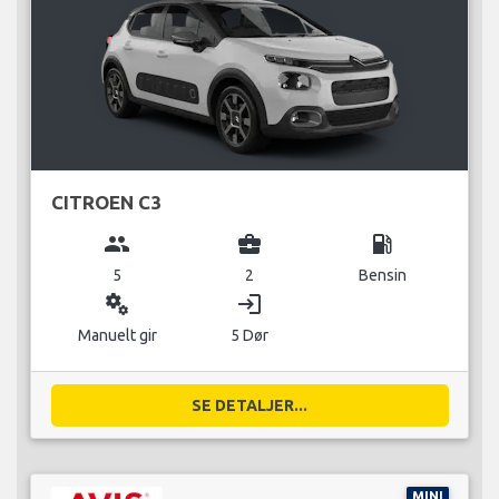
CITROEN C3
group
business_center
local_gas_station
5
2
Bensin
miscellaneous_services
login
Manuelt gir
5 Dør
SE DETALJER...
MINI