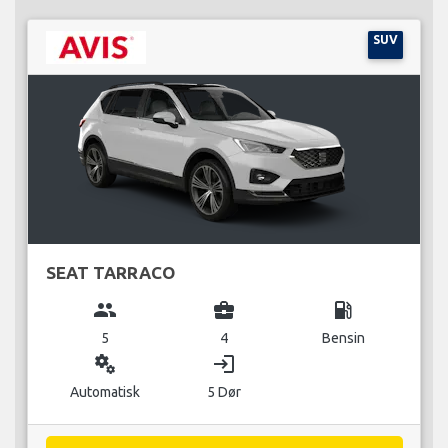
SUV
SEAT TARRACO
group
business_center
local_gas_station
5
4
Bensin
miscellaneous_services
login
Automatisk
5 Dør