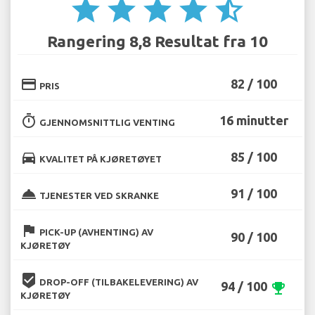
star
star
star
star
star_half
Rangering 8,8 Resultat fra 10
credit_card
82 / 100
PRIS
timer
16 minutter
GJENNOMSNITTLIG VENTING
directions_car
85 / 100
KVALITET PÅ KJØRETØYET
room_service
91 / 100
TJENESTER VED SKRANKE
flag
PICK-UP (AVHENTING) AV
90 / 100
KJØRETØY
beenhere
DROP-OFF (TILBAKELEVERING) AV
94 / 100
emoji_events
KJØRETØY