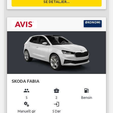
SE DETALJER...
ØKONOMI
SKODA FABIA
group
business_center
local_gas_station
5
2
Bensin
miscellaneous_services
login
Manuelt gir
5 Dør