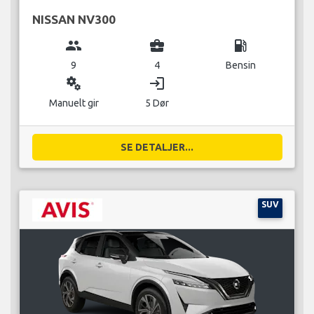
NISSAN NV300
group
business_center
local_gas_station
9
4
Bensin
miscellaneous_services
login
Manuelt gir
5 Dør
SE DETALJER...
SUV