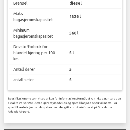
Brensel
diesel
Maks
1526 l
bagasjeromskapasitet
Minimum
560 l
bagasjeromskapasitet
Drivstofforbruk for
blandet kjøring per 100
5 l
km
Antall dører
5
antall seter
5
Spesifikasjonene som vises er kun for informasjonsformål, vi kan ikke garantere den
eksakte Volvo V90 Estate kjøretøymodellen og spesifikasjonene du vil motta. For
spesifikke detaljer bør du sjekke med det gitte bilutleiefirmaet på Stockholm
Arlanda Airport.