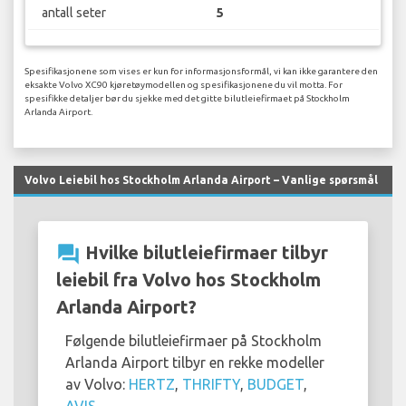
antall seter
5
Spesifikasjonene som vises er kun for informasjonsformål, vi kan ikke garantere den
eksakte Volvo XC90 kjøretøymodellen og spesifikasjonene du vil motta. For
spesifikke detaljer bør du sjekke med det gitte bilutleiefirmaet på Stockholm
Arlanda Airport.
Volvo Leiebil hos Stockholm Arlanda Airport – Vanlige spørsmål
question_answer
Hvilke bilutleiefirmaer tilbyr
leiebil fra Volvo hos Stockholm
Arlanda Airport?
Følgende bilutleiefirmaer på Stockholm
Arlanda Airport tilbyr en rekke modeller
av Volvo:
HERTZ
,
THRIFTY
,
BUDGET
,