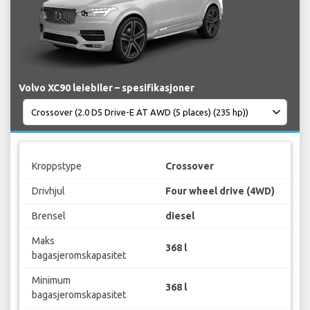
Volvo XC90 leiebiler – spesifikasjoner
Kroppstype
Crossover
Drivhjul
Four wheel drive (4WD)
Brensel
diesel
Maks
368 l
bagasjeromskapasitet
Minimum
368 l
bagasjeromskapasitet