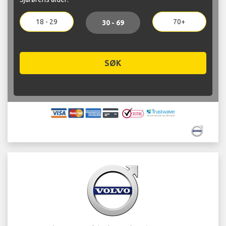
18 - 29
70+
30 - 69
SØK