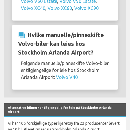
Volvo V60 Estate
,
Volvo V90 Estate
,
Volvo XC40
,
Volvo XC60
,
Volvo XC90
question_answer
Hvilke manuelle/pinneskifte
Volvo-biler kan leies hos
Stockholm Arlanda Airport?
Følgende manuelle/pinneskifte Volvo-biler
er tilgjengelige for leie hos Stockholm
Arlanda Airport:
Volvo V40
Alternative bilmerker tilgjengelig for leie på Stockholm Arlanda
Airport
Vi har 105 forskjellige typer kjøretøy fra 22 produsenter levert
av 10 bilutleiefirmaer på Stockholm Arlanda Airport.