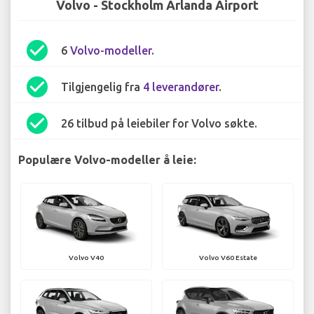
Volvo - Stockholm Arlanda Airport
check_circle
6
Volvo-modeller
.
check_circle
Tilgjengelig fra
4 leverandører
.
check_circle
26 tilbud på leiebiler for Volvo søkte.
Populære Volvo-modeller å leie:
Volvo V40
Volvo V60 Estate