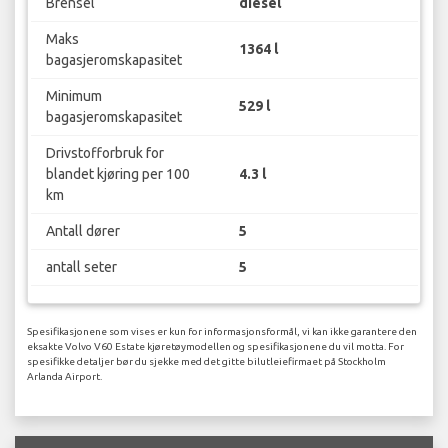
Brensel
diesel
Maks
1364 l
bagasjeromskapasitet
Minimum
529 l
bagasjeromskapasitet
Drivstofforbruk for
blandet kjøring per 100
4.3 l
km
Antall dører
5
antall seter
5
Spesifikasjonene som vises er kun for informasjonsformål, vi kan ikke garantere den
eksakte Volvo V60 Estate kjøretøymodellen og spesifikasjonene du vil motta. For
spesifikke detaljer bør du sjekke med det gitte bilutleiefirmaet på Stockholm
Arlanda Airport.