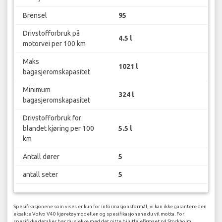
Brensel
95
Drivstofforbruk på
4.5 l
motorvei per 100 km
Maks
1021 l
bagasjeromskapasitet
Minimum
324 l
bagasjeromskapasitet
Drivstofforbruk for
blandet kjøring per 100
5.5 l
km
Antall dører
5
antall seter
5
Spesifikasjonene som vises er kun for informasjonsformål, vi kan ikke garantere den
eksakte Volvo V40 kjøretøymodellen og spesifikasjonene du vil motta. For
spesifikke detaljer bør du sjekke med det gitte bilutleiefirmaet på Stockholm