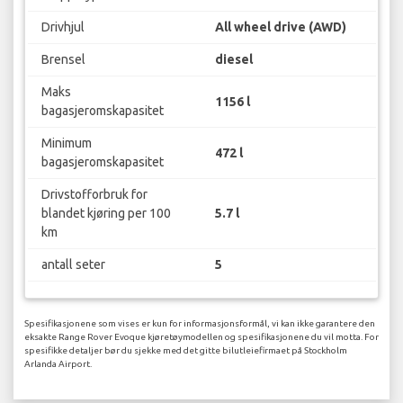
Drivhjul
All wheel drive (AWD)
Brensel
diesel
Maks
1156 l
bagasjeromskapasitet
Minimum
472 l
bagasjeromskapasitet
Drivstofforbruk for
blandet kjøring per 100
5.7 l
km
antall seter
5
Spesifikasjonene som vises er kun for informasjonsformål, vi kan ikke garantere den
eksakte Range Rover Evoque kjøretøymodellen og spesifikasjonene du vil motta. For
spesifikke detaljer bør du sjekke med det gitte bilutleiefirmaet på Stockholm
Arlanda Airport.