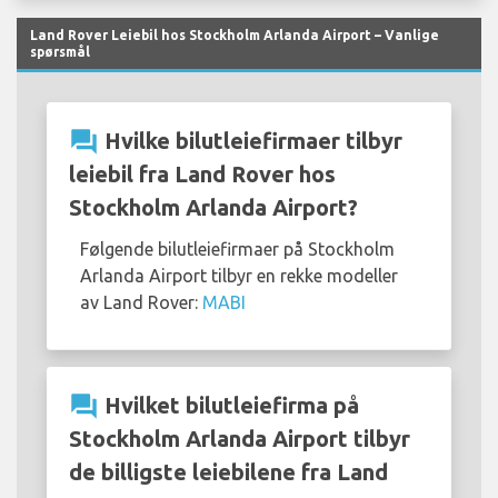
Land Rover Leiebil hos Stockholm Arlanda Airport – Vanlige
spørsmål
question_answer
Hvilke bilutleiefirmaer tilbyr
leiebil fra Land Rover hos
Stockholm Arlanda Airport?
Følgende bilutleiefirmaer på Stockholm
Arlanda Airport tilbyr en rekke modeller
av Land Rover:
MABI
question_answer
Hvilket bilutleiefirma på
Stockholm Arlanda Airport tilbyr
de billigste leiebilene fra Land