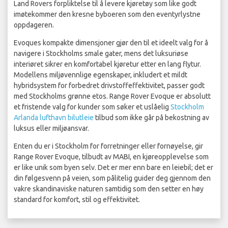
Land Rovers forpliktelse til å levere kjøretøy som like godt
imøtekommer den kresne byboeren som den eventyrlystne
oppdageren.
Evoques kompakte dimensjoner gjør den til et ideelt valg for å
navigere i Stockholms smale gater, mens det luksuriøse
interiøret sikrer en komfortabel kjøretur etter en lang flytur.
Modellens miljøvennlige egenskaper, inkludert et mildt
hybridsystem for forbedret drivstoffeffektivitet, passer godt
med Stockholms grønne etos. Range Rover Evoque er absolutt
et fristende valg for kunder som søker et uslåelig
Stockholm
Arlanda lufthavn bilutleie
tilbud som ikke går på bekostning av
luksus eller miljøansvar.
Enten du er i Stockholm for forretninger eller fornøyelse, gir
Range Rover Evoque, tilbudt av MABI, en kjøreopplevelse som
er like unik som byen selv. Det er mer enn bare en leiebil; det er
din følgesvenn på veien, som pålitelig guider deg gjennom den
vakre skandinaviske naturen samtidig som den setter en høy
standard for komfort, stil og effektivitet.