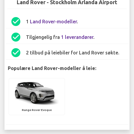
Land Rover - Stockholm Arlanda Airport
check_circle
1
Land Rover-modeller
.
check_circle
Tilgjengelig fra
1 leverandører
.
check_circle
2 tilbud på leiebiler for Land Rover søkte.
Populære Land Rover-modeller å leie:
Range Rover Evoque