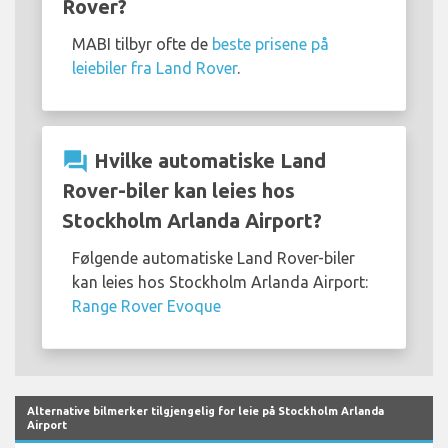
Rover?
MABI tilbyr ofte de
beste prisene på
leiebiler fra Land Rover
.
question_answer
Hvilke automatiske Land
Rover-biler kan leies hos
Stockholm Arlanda Airport?
Følgende automatiske Land Rover-biler
kan leies hos Stockholm Arlanda Airport:
Range Rover Evoque
Alternative bilmerker tilgjengelig for leie på Stockholm Arlanda
Airport