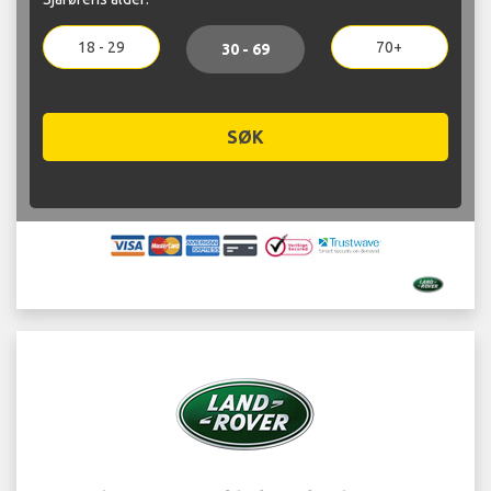
18 - 29
70+
30 - 69
SØK