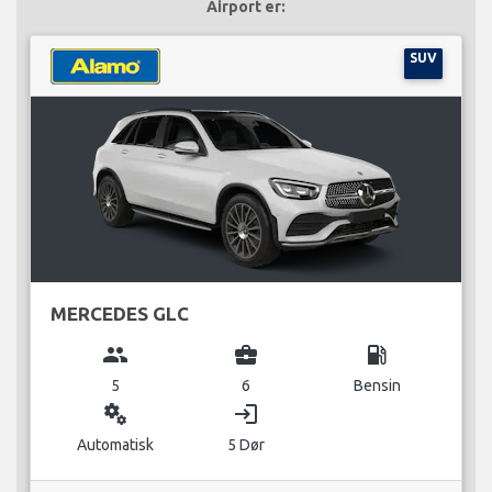
Airport er:
SUV
MERCEDES GLC
group
business_center
local_gas_station
5
6
Bensin
miscellaneous_services
login
Automatisk
5 Dør