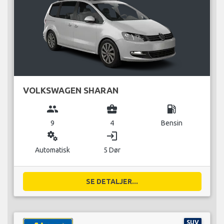
VOLKSWAGEN SHARAN
group
business_center
local_gas_station
9
4
Bensin
miscellaneous_services
login
Automatisk
5 Dør
SE DETALJER...
SUV