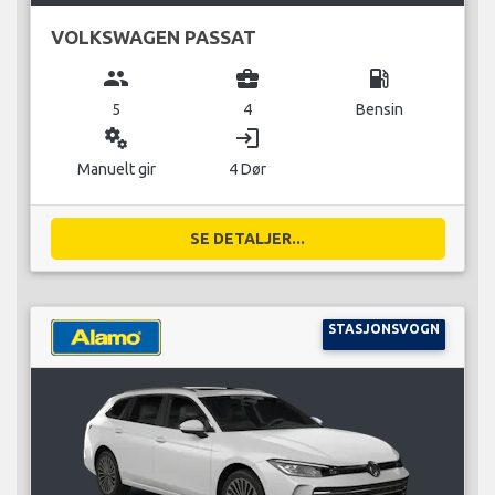
VOLKSWAGEN PASSAT
group
business_center
local_gas_station
5
4
Bensin
miscellaneous_services
login
Manuelt gir
4 Dør
SE DETALJER...
STASJONSVOGN