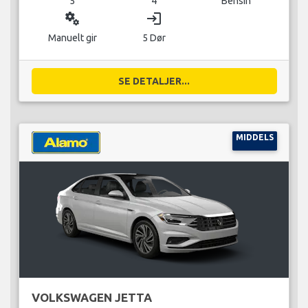
5
4
Bensin
miscellaneous_services
login
Manuelt gir
5 Dør
SE DETALJER...
MIDDELS
VOLKSWAGEN JETTA