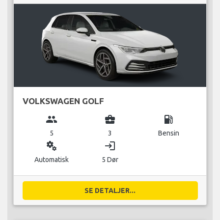
VOLKSWAGEN GOLF
group
business_center
local_gas_station
5
3
Bensin
miscellaneous_services
login
Automatisk
5 Dør
SE DETALJER...