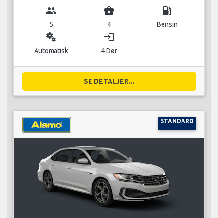
group
business_center
local_gas_station
5
4
Bensin
miscellaneous_services
login
Automatisk
4 Dør
SE DETALJER...
STANDARD