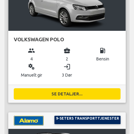
VOLKSWAGEN POLO
group
business_center
local_gas_station
4
2
Bensin
miscellaneous_services
login
Manuelt gir
3 Dør
SE DETALJER...
9-SETERS TRANSPORTTJENESTER