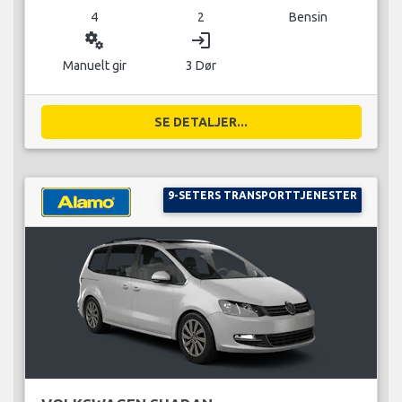
4
2
Bensin
miscellaneous_services
login
Manuelt gir
3 Dør
SE DETALJER...
9-SETERS TRANSPORTTJENESTER