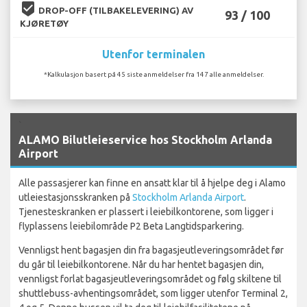
beenhere
DROP-OFF (TILBAKELEVERING) AV
93 / 100
KJØRETØY
Utenfor terminalen
*Kalkulasjon basert på 45 siste anmeldelser fra 147 alle anmeldelser.
`
ALAMO Bilutleieservice hos Stockholm Arlanda
Airport
Alle passasjerer kan finne en ansatt klar til å hjelpe deg i Alamo
utleiestasjonsskranken på
Stockholm Arlanda Airport
.
Tjenesteskranken er plassert i leiebilkontorene, som ligger i
flyplassens leiebilområde P2 Beta Langtidsparkering.
Vennligst hent bagasjen din fra bagasjeutleveringsområdet før
du går til leiebilkontorene. Når du har hentet bagasjen din,
vennligst forlat bagasjeutleveringsområdet og følg skiltene til
shuttlebuss-avhentingsområdet, som ligger utenfor Terminal 2,