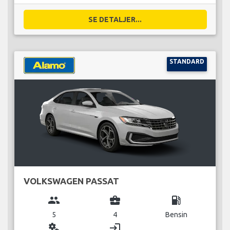
SE DETALJER...
STANDARD
VOLKSWAGEN PASSAT
group
business_center
local_gas_station
5
4
Bensin
miscellaneous_services
login