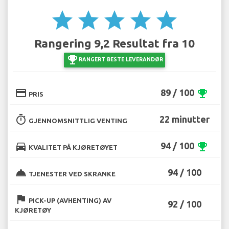
star
star
star
star
star
Rangering 9,2 Resultat fra 10
emoji_events
RANGERT BESTE LEVERANDØR
credit_card
89 / 100
emoji_events
PRIS
timer
22 minutter
GJENNOMSNITTLIG VENTING
directions_car
94 / 100
emoji_events
KVALITET PÅ KJØRETØYET
room_service
94 / 100
TJENESTER VED SKRANKE
flag
PICK-UP (AVHENTING) AV
92 / 100
KJØRETØY