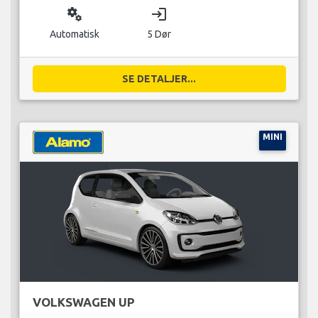
miscellaneous_services
login
Automatisk
5 Dør
SE DETALJER...
MINI
VOLKSWAGEN UP