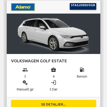
STASJONSVOGN
VOLKSWAGEN GOLF ESTATE
group
business_center
local_gas_station
5
4
Bensin
miscellaneous_services
login
Manuelt gir
5 Dør
SE DETALJER...