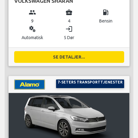
VOLKSWAGEN SHARAN
group
business_center
local_gas_station
9
4
Bensin
miscellaneous_services
login
Automatisk
5 Dør
SE DETALJER...
7-SETERS TRANSPORTTJENESTER