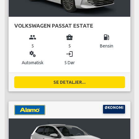
VOLKSWAGEN PASSAT ESTATE
group
business_center
local_gas_station
5
5
Bensin
miscellaneous_services
login
Automatisk
5 Dør
SE DETALJER...
ØKONOMI