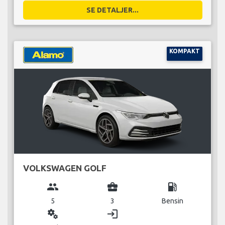
SE DETALJER...
KOMPAKT
VOLKSWAGEN GOLF
group
business_center
local_gas_station
5
3
Bensin
miscellaneous_services
login