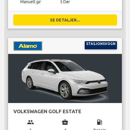
Manuelt gir
5 Dør
SE DETALJER...
STASJONSVOGN
VOLKSWAGEN GOLF ESTATE
group
business_center
local_gas_station