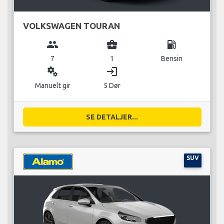
VOLKSWAGEN TOURAN
group
business_center
local_gas_station
7
1
Bensin
miscellaneous_services
login
Manuelt gir
5 Dør
SE DETALJER...
SUV