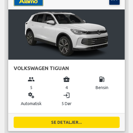
VOLKSWAGEN TIGUAN
group
business_center
local_gas_station
5
4
Bensin
miscellaneous_services
login
Automatisk
5 Dør
SE DETALJER...