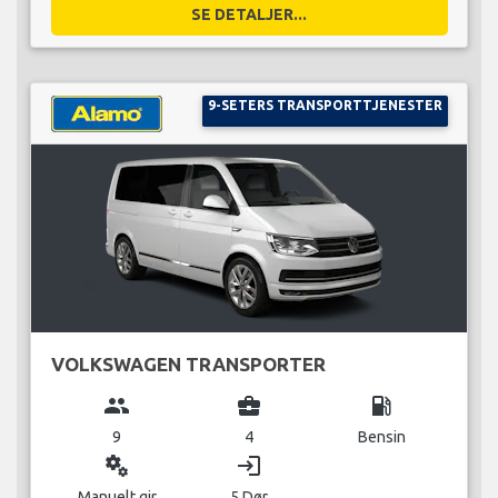
SE DETALJER...
9-SETERS TRANSPORTTJENESTER
VOLKSWAGEN TRANSPORTER
group
business_center
local_gas_station
9
4
Bensin
miscellaneous_services
login
Manuelt gir
5 Dør