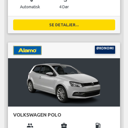
Automatisk
4 Dør
SE DETALJER...
ØKONOMI
VOLKSWAGEN POLO
group
business_center
local_gas_station