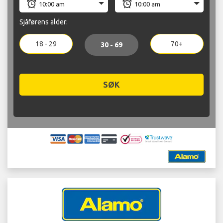
Sjåførens alder:
18 - 29
70+
30 - 69
SØK