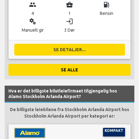
group
business_center
local_gas_station
4
1
Bensin
miscellaneous_services
login
Manuelt gir
3 Dør
SE DETALJER...
SE ALLE
Hva er det billigste bilutleiefirmaet tilgjengelig hos
Alamo Stockholm Arlanda Airport?
De billigste leiebilene fra Stockholm Arlanda Airport hos
Stockholm Arlanda Airport per kategori er:
KOMPAKT