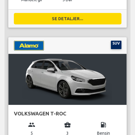
SE DETALJER...
SUV
VOLKSWAGEN T-ROC
group
business_center
local_gas_station
5
3
Bensin