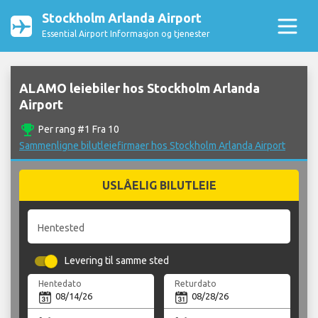
Stockholm Arlanda Airport
Essential Airport Informasjon og tjenester
ALAMO leiebiler hos Stockholm Arlanda
Airport
emoji_events
Per rang #1 Fra 10
Sammenligne bilutleiefirmaer hos Stockholm Arlanda Airport
USLÅELIG BILUTLEIE
Hentested
Levering til samme sted
Hentedato
Returdato