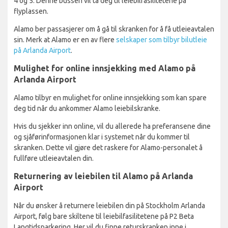
4 og 5. Denne bussen vil ta deg til leiebilfasilitetene på
flyplassen.
Alamo ber passasjerer om å gå til skranken for å få utleieavtalen
sin. Merk at Alamo er en av flere
selskaper som tilbyr bilutleie
på Arlanda Airport
.
Mulighet for online innsjekking med Alamo på
Arlanda Airport
Alamo tilbyr en mulighet for online innsjekking som kan spare
deg tid når du ankommer Alamo leiebilskranke.
Hvis du sjekker inn online, vil du allerede ha preferansene dine
og sjåførinformasjonen klar i systemet når du kommer til
skranken. Dette vil gjøre det raskere for Alamo-personalet å
fullføre utleieavtalen din.
Returnering av leiebilen til Alamo på Arlanda
Airport
Når du ønsker å returnere leiebilen din på Stockholm Arlanda
Airport, følg bare skiltene til leiebilfasilitetene på P2 Beta
Langtidsparkering. Her vil du finne returskranken inne i