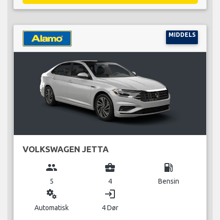
MIDDELS
VOLKSWAGEN JETTA
group
business_center
local_gas_station
5
4
Bensin
miscellaneous_services
login
Automatisk
4 Dør