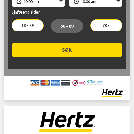
Sjåførens alder:
18 - 29
70+
30 - 69
SØK