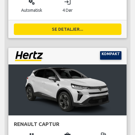
miscellaneous_services
login
Automatisk
4 Dør
SE DETALJER...
KOMPAKT
RENAULT CAPTUR