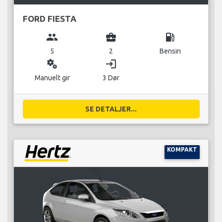
FORD FIESTA
group
business_center
local_gas_station
5
2
Bensin
miscellaneous_services
login
Manuelt gir
3 Dør
SE DETALJER...
KOMPAKT