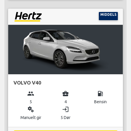
MIDDELS
VOLVO V40
group
business_center
local_gas_station
5
4
Bensin
miscellaneous_services
login
Manuelt gir
5 Dør