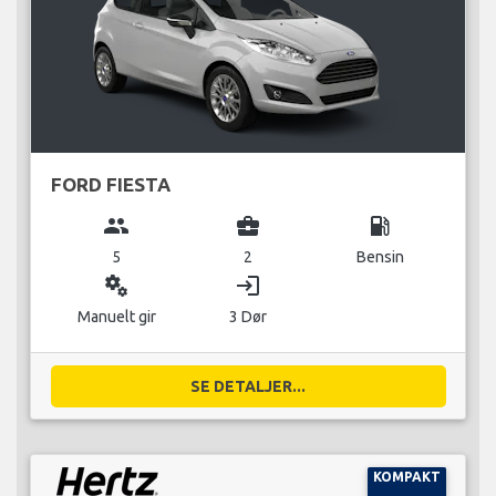
FORD FIESTA
group
business_center
local_gas_station
5
2
Bensin
miscellaneous_services
login
Manuelt gir
3 Dør
SE DETALJER...
KOMPAKT