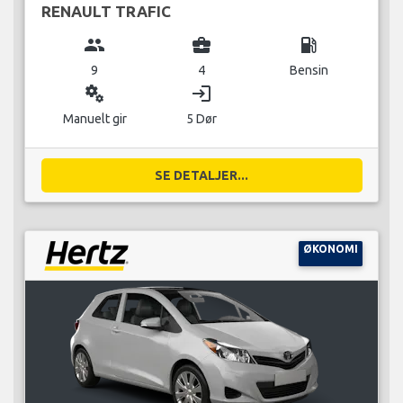
RENAULT TRAFIC
group
business_center
local_gas_station
9
4
Bensin
miscellaneous_services
login
Manuelt gir
5 Dør
SE DETALJER...
ØKONOMI