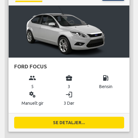
FORD FOCUS
group
business_center
local_gas_station
5
3
Bensin
miscellaneous_services
login
Manuelt gir
3 Dør
SE DETALJER...