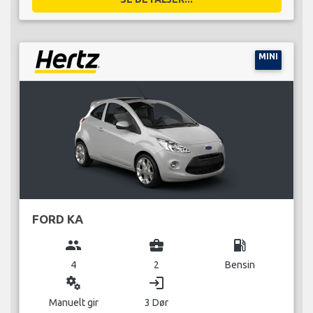
MINI
FORD KA
group
business_center
local_gas_station
4
2
Bensin
miscellaneous_services
login
Manuelt gir
3 Dør