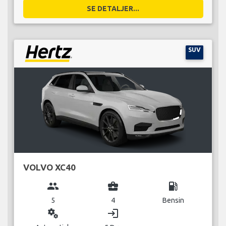
SE DETALJER...
SUV
VOLVO XC40
group
business_center
local_gas_station
5
4
Bensin
miscellaneous_services
login