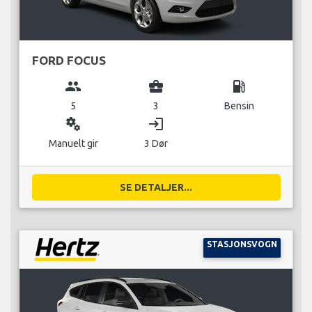
FORD FOCUS
group
business_center
local_gas_station
5
3
Bensin
miscellaneous_services
login
Manuelt gir
3 Dør
SE DETALJER...
STASJONSVOGN