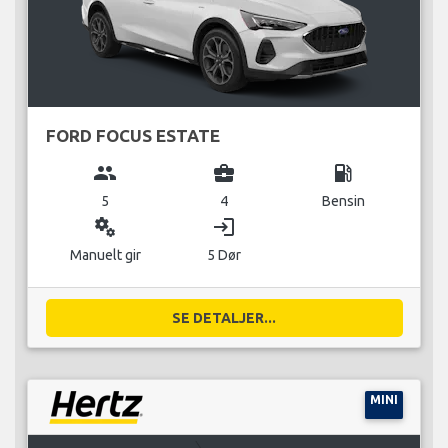
FORD FOCUS ESTATE
group
business_center
local_gas_station
5
4
Bensin
miscellaneous_services
login
Manuelt gir
5 Dør
SE DETALJER...
MINI