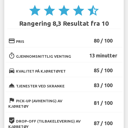
star
star
star
star
star_half
Rangering 8,3 Resultat fra 10
credit_card
80 / 100
PRIS
timer
13 minutter
GJENNOMSNITTLIG VENTING
directions_car
85 / 100
KVALITET PÅ KJØRETØYET
room_service
83 / 100
TJENESTER VED SKRANKE
flag
PICK-UP (AVHENTING) AV
81 / 100
KJØRETØY
beenhere
DROP-OFF (TILBAKELEVERING) AV
87 / 100
KJØRETØY