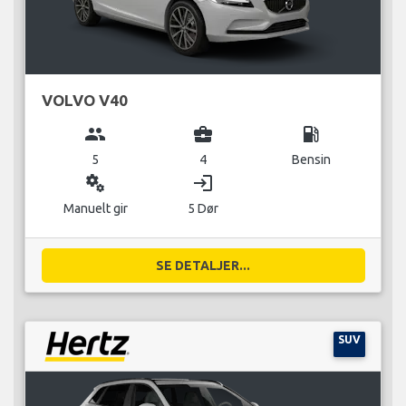
VOLVO V40
group
business_center
local_gas_station
5
4
Bensin
miscellaneous_services
login
Manuelt gir
5 Dør
SE DETALJER...
SUV