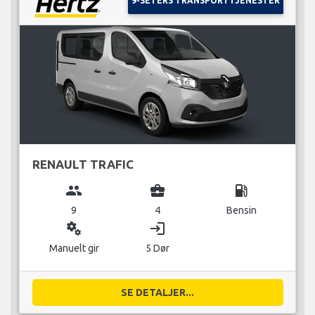
9-SETERS TRANSPORTTJENESTER
RENAULT TRAFIC
group
business_center
local_gas_station
9
4
Bensin
miscellaneous_services
login
Manuelt gir
5 Dør
SE DETALJER...