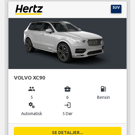
SUV
VOLVO XC90
group
business_center
local_gas_station
5
6
Bensin
miscellaneous_services
login
Automatisk
5 Dør
SE DETALJER...