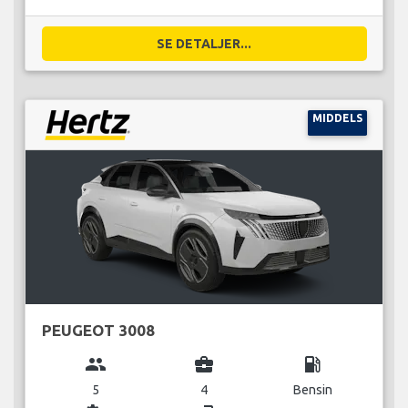
SE DETALJER...
MIDDELS
PEUGEOT 3008
group
business_center
local_gas_station
5
4
Bensin