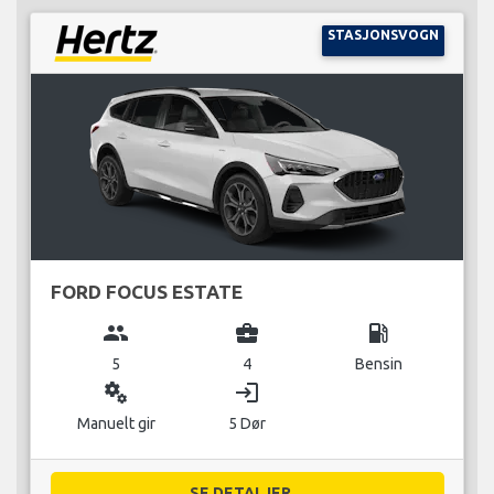
STASJONSVOGN
FORD FOCUS ESTATE
group
business_center
local_gas_station
5
4
Bensin
miscellaneous_services
login
Manuelt gir
5 Dør
SE DETALJER...