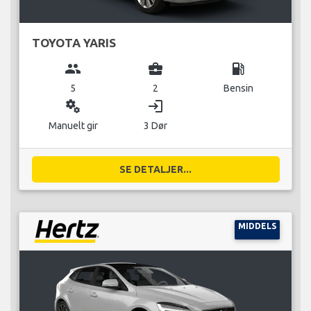
TOYOTA YARIS
group
business_center
local_gas_station
5
2
Bensin
miscellaneous_services
login
Manuelt gir
3 Dør
SE DETALJER...
MIDDELS