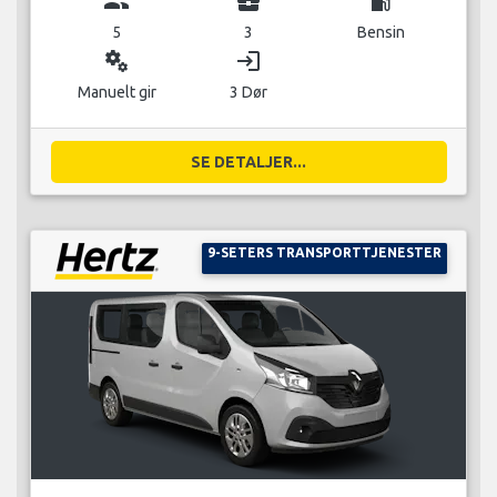
group
business_center
local_gas_station
5
3
Bensin
miscellaneous_services
login
Manuelt gir
3 Dør
SE DETALJER...
9-SETERS TRANSPORTTJENESTER