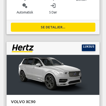
miscellaneous_services
login
Automatisk
5 Dør
SE DETALJER...
LUKSUS
VOLVO XC90