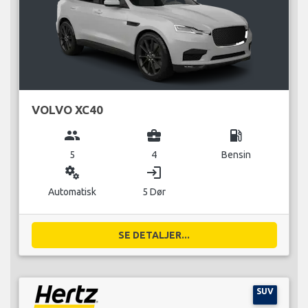
VOLVO XC40
group
business_center
local_gas_station
5
4
Bensin
miscellaneous_services
login
Automatisk
5 Dør
SE DETALJER...
SUV