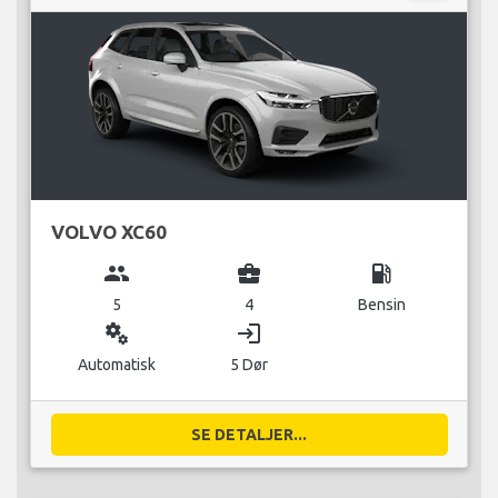
VOLVO XC60
group
business_center
local_gas_station
5
4
Bensin
miscellaneous_services
login
Automatisk
5 Dør
SE DETALJER...