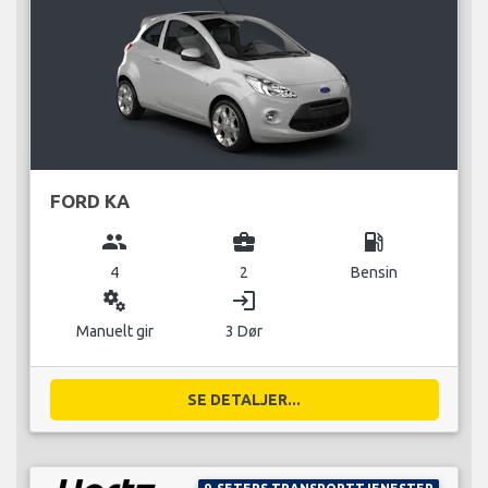
FORD KA
group
business_center
local_gas_station
4
2
Bensin
miscellaneous_services
login
Manuelt gir
3 Dør
SE DETALJER...