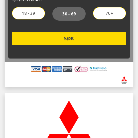
18 - 29
70+
30 - 69
SØK