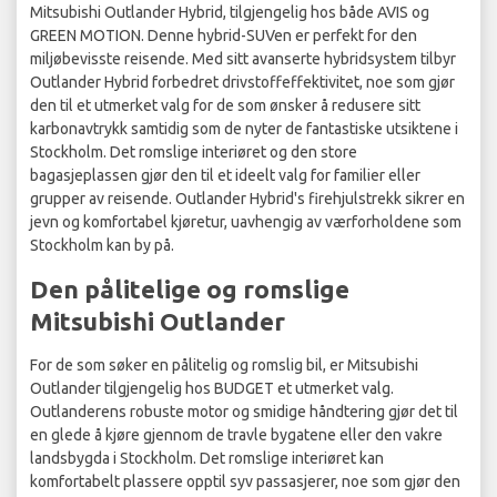
Mitsubishi Outlander Hybrid, tilgjengelig hos både AVIS og
GREEN MOTION. Denne hybrid-SUVen er perfekt for den
miljøbevisste reisende. Med sitt avanserte hybridsystem tilbyr
Outlander Hybrid forbedret drivstoffeffektivitet, noe som gjør
den til et utmerket valg for de som ønsker å redusere sitt
karbonavtrykk samtidig som de nyter de fantastiske utsiktene i
Stockholm. Det romslige interiøret og den store
bagasjeplassen gjør den til et ideelt valg for familier eller
grupper av reisende. Outlander Hybrid's firehjulstrekk sikrer en
jevn og komfortabel kjøretur, uavhengig av værforholdene som
Stockholm kan by på.
Den pålitelige og romslige
Mitsubishi Outlander
For de som søker en pålitelig og romslig bil, er Mitsubishi
Outlander tilgjengelig hos BUDGET et utmerket valg.
Outlanderens robuste motor og smidige håndtering gjør det til
en glede å kjøre gjennom de travle bygatene eller den vakre
landsbygda i Stockholm. Det romslige interiøret kan
komfortabelt plassere opptil syv passasjerer, noe som gjør den