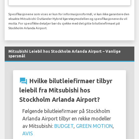
Spesifikasjonene som vises er kun for informasjonsformål, vi kan ikke garantere den
eksakte Mitsubishi Outlander Hybrid kjøretøymodellen og spesifikasjonene du vil
motta. For spesifikke detaljer bør du sjekke med det gitte bilutleiefirmaet på
Stockholm Arlanda Airport.
Mitsubishi Leiebil hos Stockholm Arlanda Airport – Vanlige
spørsmål
question_answer
Hvilke bilutleiefirmaer tilbyr
leiebil fra Mitsubishi hos
Stockholm Arlanda Airport?
Følgende bilutleiefirmaer på Stockholm
Arlanda Airport tilbyr en rekke modeller
av Mitsubishi:
BUDGET
,
GREEN MOTION
,
AVIS