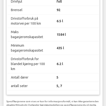
Drivhjul
full
Brensel
92
Drivstofforbruk på
6.5 l
motorvei per 100 km
Maks
1584 l
bagasjeromskapasitet
Minimum
435 l
bagasjeromskapasitet
Drivstofforbruk for
blandet kjøring per 100
6.2 l
km
Antall dører
5
antall seter
5, 7
Spesifikasjonene som vises er kun for informasjonsformål, vi kan ikke garantere den
eksakte Mitsubishi Outlander kjøretøymodellen og spesifikasjonene du vil motta.