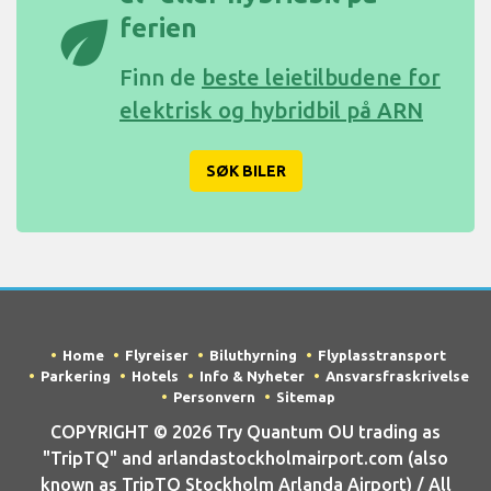
eco
ferien
Finn de
beste leietilbudene for
elektrisk og hybridbil på ARN
SØK BILER
Home
Flyreiser
Biluthyrning
Flyplasstransport
Parkering
Hotels
Info & Nyheter
Ansvarsfraskrivelse
Personvern
Sitemap
COPYRIGHT © 2026 Try Quantum OU trading as
"TripTQ" and arlandastockholmairport.com (also
known as TripTQ Stockholm Arlanda Airport) / All