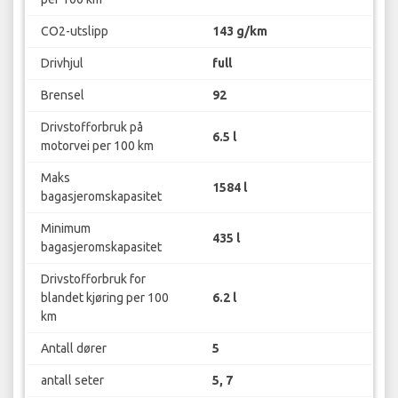
CO2-utslipp
143 g/km
Drivhjul
full
Brensel
92
Drivstofforbruk på
6.5 l
motorvei per 100 km
Maks
1584 l
bagasjeromskapasitet
Minimum
435 l
bagasjeromskapasitet
Drivstofforbruk for
blandet kjøring per 100
6.2 l
km
Antall dører
5
antall seter
5, 7