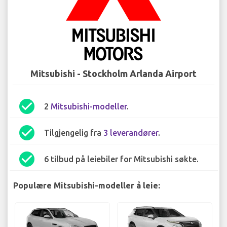
Mitsubishi - Stockholm Arlanda Airport
check_circle
2
Mitsubishi-modeller
.
check_circle
Tilgjengelig fra
3 leverandører
.
check_circle
6 tilbud på leiebiler for Mitsubishi søkte.
Populære Mitsubishi-modeller å leie: