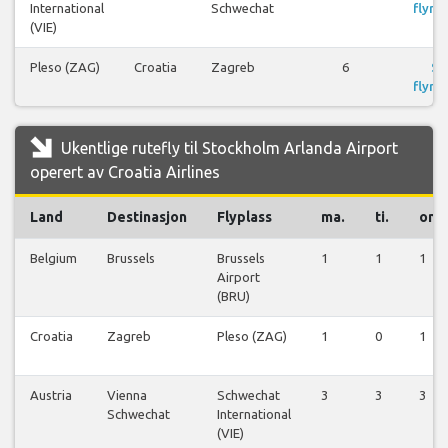
International
Schwechat
flyrei
(VIE)
Pleso (ZAG)
Croatia
Zagreb
6
Se
flyrei
Ukentlige rutefly til Stockholm Arlanda Airport
operert av Croatia Airlines
Land
Destinasjon
Flyplass
ma.
ti.
on.
Belgium
Brussels
Brussels
1
1
1
Airport
(BRU)
Croatia
Zagreb
Pleso (ZAG)
1
0
1
Austria
Vienna
Schwechat
3
3
3
Schwechat
International
(VIE)