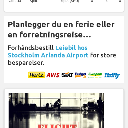
Croatia
Split
Split (SPU)
0
0
0
Planlegger du en ferie eller
en forretningsreise…
Forhåndsbestill
Leiebil hos
Stockholm Arlanda Airport
for store
besparelser.