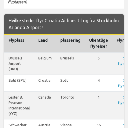
flyplassen)
Hvilke steder flyr Croatia Airlines til og fra Stockholm
Arlanda Airport?
Flyplass
Land
plassering
Ukentlige
Flyre
flyreiser
Brussels
Belgium
Brussels
5
Se
Airport
flyrei
(BRU)
Split (SPU)
Croatia
Split
4
Se
flyrei
Lester B.
Canada
Toronto
1
Se
Pearson
flyrei
International
(YYZ)
Schwechat
Austria
Vienna
36
Se