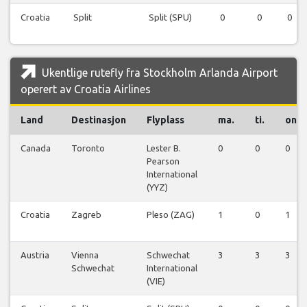
Croatia
Split
Split (SPU)
0
0
0
Ukentlige rutefly fra Stockholm Arlanda Airport
operert av Croatia Airlines
Land
Destinasjon
Flyplass
ma.
ti.
on.
Canada
Toronto
Lester B.
0
0
0
Pearson
International
(YYZ)
Croatia
Zagreb
Pleso (ZAG)
1
0
1
Austria
Vienna
Schwechat
3
3
3
Schwechat
International
(VIE)