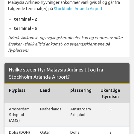
Malaysia Airlines-flyvninger ankommer vanligvis til og går fra
følgende terminal(er) på
Stockholm Arlanda Airport
:
terminal - 2
terminal - 5
(Merk: Ankomst- og avgangsterminaler kan og endres av ulike
årsaker - sjekk alltid ankomst- og avgangsskjermene på
flyplassen)
Hvilke steder flyr Malaysia Airlines til og fra
Stockholm Arlanda Airport?
Flyplass
Land
plassering
Ukentlige
Fl
flyreiser
Amsterdam-
Netherlands
Amsterdam
5
Schiphol
Schiphol
f
(AMS)
Doha (DOH)
Qatar
Doha
2