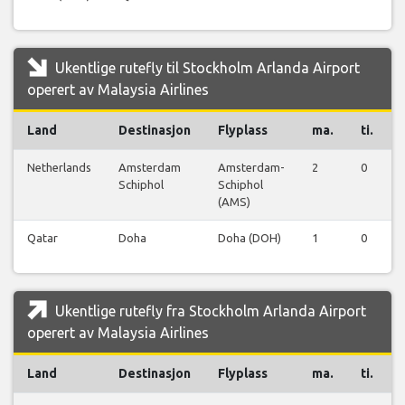
f
Ukentlige rutefly til Stockholm Arlanda Airport
operert av Malaysia Airlines
Land
Destinasjon
Flyplass
ma.
ti.
Netherlands
Amsterdam
Amsterdam-
2
0
Schiphol
Schiphol
(AMS)
Qatar
Doha
Doha (DOH)
1
0
Ukentlige rutefly fra Stockholm Arlanda Airport
operert av Malaysia Airlines
Land
Destinasjon
Flyplass
ma.
ti.