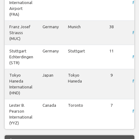
International
fly
Airport
(FRA)
Franz Josef
Germany
Munich
38
Strauss
fly
(MUC)
Stuttgart
Germany
Stuttgart
11
Echterdingen
fly
(STR)
Tokyo
Japan
Tokyo
9
Haneda
Haneda
fly
International
(HND)
Lester B.
Canada
Toronto
7
Pearson
fly
International
(YYZ)