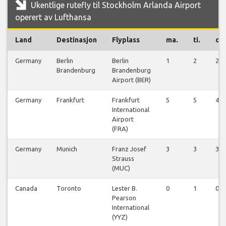
Ukentlige rutefly til Stockholm Arlanda Airport
operert av Lufthansa
Land
Destinasjon
Flyplass
ma.
ti.
on.
Germany
Berlin
Berlin
1
2
2
Brandenburg
Brandenburg
Airport (BER)
Germany
Frankfurt
Frankfurt
5
5
4
International
Airport
(FRA)
Germany
Munich
Franz Josef
3
3
3
Strauss
(MUC)
Canada
Toronto
Lester B.
0
1
0
Pearson
International
(YYZ)