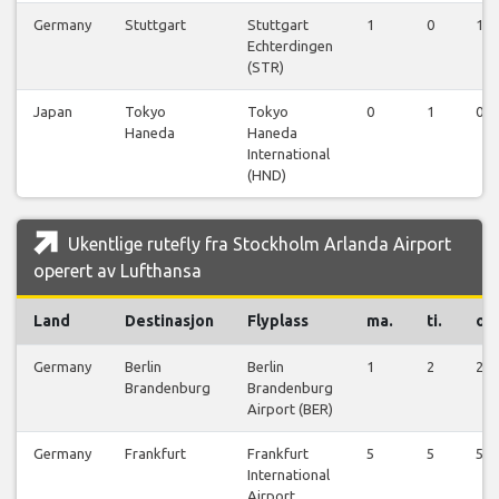
Germany
Stuttgart
Stuttgart
1
0
1
Echterdingen
(STR)
Japan
Tokyo
Tokyo
0
1
0
Haneda
Haneda
International
(HND)
Ukentlige rutefly fra Stockholm Arlanda Airport
operert av Lufthansa
Land
Destinasjon
Flyplass
ma.
ti.
on.
Germany
Berlin
Berlin
1
2
2
Brandenburg
Brandenburg
Airport (BER)
Germany
Frankfurt
Frankfurt
5
5
5
International
Airport