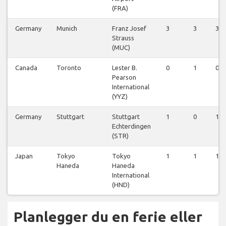
(FRA)
Germany
Munich
Franz Josef
3
3
3
Strauss
(MUC)
Canada
Toronto
Lester B.
0
1
0
Pearson
International
(YYZ)
Germany
Stuttgart
Stuttgart
1
0
1
Echterdingen
(STR)
Japan
Tokyo
Tokyo
1
1
1
Haneda
Haneda
International
(HND)
Planlegger du en ferie eller